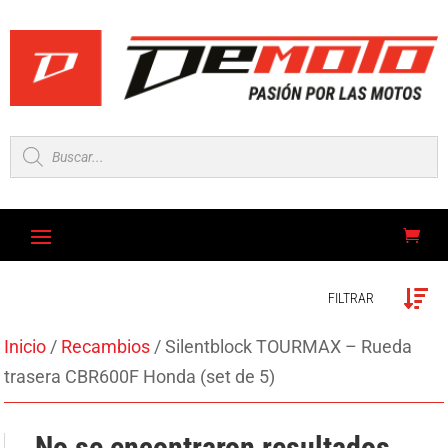
Búsqueda
de
productos
FILTRAR
Inicio
/
Recambios
/ Silentblock TOURMAX – Rueda
trasera CBR600F Honda (set de 5)
No se encontraron resultados