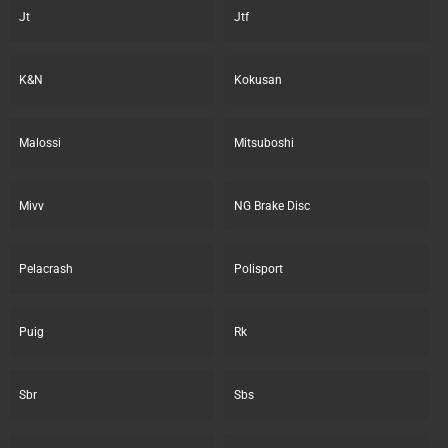
Jt
Jtf
K&N
Kokusan
Malossi
Mitsuboshi
Mivv
NG Brake Disc
Pelacrash
Polisport
Puig
Rk
Sbr
Sbs