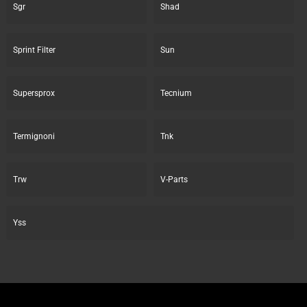
Sgr
Shad
Sprint Filter
Sun
Supersprox
Tecnium
Termignoni
Tnk
Trw
V-Parts
Yss