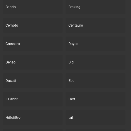
Bando
Braking
Cemoto
Centauro
Crosspro
Dayco
Denso
Did
Ducati
Ebc
F.Fabbri
Hert
Hiflofiltro
Ixil