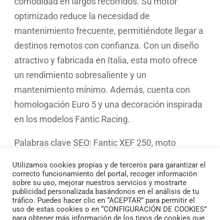
comodidad en largos recorridos. Su motor
optimizado reduce la necesidad de
mantenimiento frecuente, permitiéndote llegar a
destinos remotos con confianza. Con un diseño
atractivo y fabricada en Italia, esta moto ofrece
un rendimiento sobresaliente y un
mantenimiento mínimo. Además, cuenta con
homologación Euro 5 y una decoración inspirada
en los modelos Fantic Racing.
Palabras clave SEO: Fantic XEF 250, moto
Enduro, Trail Enduro, Euro 5, moto todo terreno
Utilizamos cookies propias y de terceros para garantizar el
Italia, Fantic Racing.
correcto funcionamiento del portal, recoger información
sobre su uso, mejorar nuestros servicios y mostrarte
publicidad personalizada basándonos en el análisis de tu
tráfico. Puedes hacer clic en “ACEPTAR” para permitir el
FICHA TÉCNICA
uso de estas cookies o en “CONFIGURACIÓN DE COOKIES”
para obtener más información de los tipos de cookies que