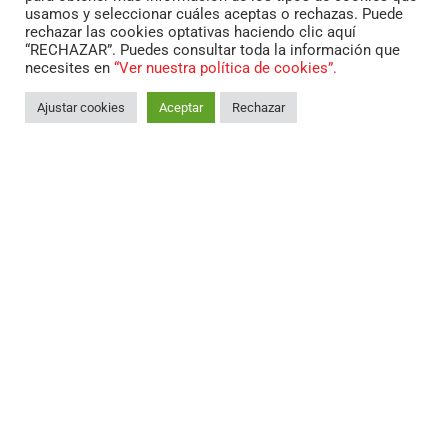
usamos y seleccionar cuáles aceptas o rechazas. Puede
rechazar las cookies optativas haciendo clic aquí
“RECHAZAR”. Puedes consultar toda la información que
Color
necesites en
“Ver nuestra política de cookies”.
Ajustar cookies
Aceptar
Rechazar
Reservar motocicleta
Importe
500.00
€
por artículo
Añadir al carrito
*
Contacta con nosotros para conocer posibilidades
de financiación dando como entrada solo la reserva
de 500€.
Entregas disponibles en toda la