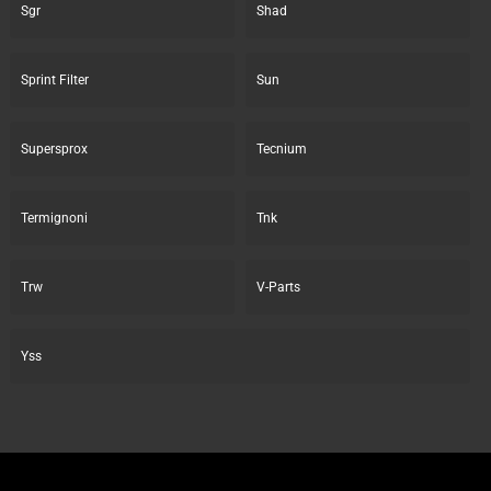
Sgr
Shad
Sprint Filter
Sun
Supersprox
Tecnium
Termignoni
Tnk
Trw
V-Parts
Yss