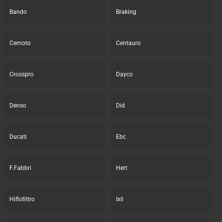
Bando
Braking
Cemoto
Centauro
Crosspro
Dayco
Denso
Did
Ducati
Ebc
F.Fabbri
Hert
Hiflofiltro
Ixil