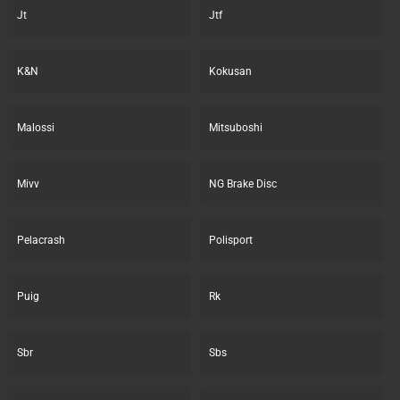
Jt
Jtf
K&N
Kokusan
Malossi
Mitsuboshi
Mivv
NG Brake Disc
Pelacrash
Polisport
Puig
Rk
Sbr
Sbs