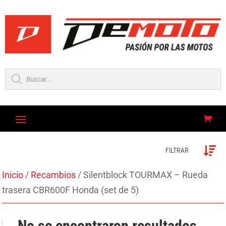
Búsqueda
de
productos
FILTRAR
Inicio
/
Recambios
/ Silentblock TOURMAX – Rueda
trasera CBR600F Honda (set de 5)
No se encontraron resultados