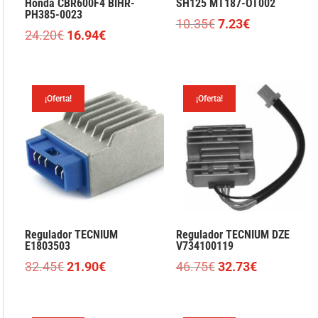
Honda CBR600F4 BIHR-
SH125 MT187-OT002
PH385-0023
El
El
10.35
€
7.23
€
El
El
24.20
€
16.94
€
precio
precio
precio
precio
original
actual
original
actual
era:
es:
era:
es:
10.35€.
7.23€.
¡Oferta!
¡Oferta!
24.20€.
16.94€.
Regulador TECNIUM
Regulador TECNIUM DZE
E1803503
V734100119
El
El
El
El
32.45
€
21.90
€
46.75
€
32.73
€
precio
precio
precio
precio
original
actual
original
actual