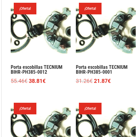
¡Oferta!
¡Oferta!
Porta escobillas TECNIUM
Porta escobillas TECNIUM
BIHR-PH385-0012
BIHR-PH385-0001
El
El
El
El
55.46
€
38.81
€
31.26
€
21.87
€
precio
precio
precio
precio
original
actual
original
actual
era:
es:
era:
es:
¡Oferta!
¡Oferta!
55.46€.
38.81€.
31.26€.
21.87€.