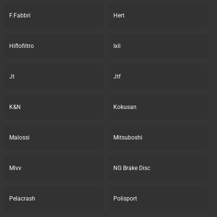
F.Fabbri
Hert
Hiflofiltro
Ixil
Jt
Jtf
K&N
Kokusan
Malossi
Mitsuboshi
Mivv
NG Brake Disc
Pelacrash
Polisport