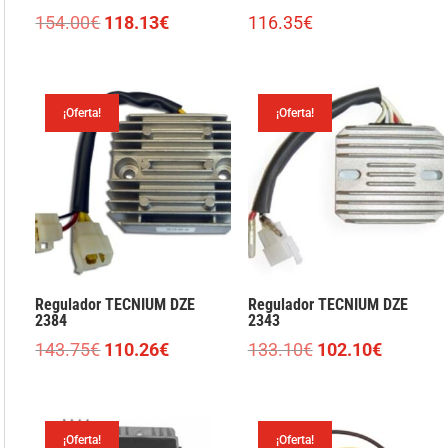
El
El
154.00
€
118.13
€
116.35
€
precio
precio
original
actual
era:
es:
¡Oferta!
¡Oferta!
154.00€.
118.13€.
Regulador TECNIUM DZE
Regulador TECNIUM DZE
2384
2343
El
El
El
El
143.75
€
110.26
€
133.10
€
102.10
€
precio
precio
precio
precio
original
actual
original
actual
era:
es:
era:
es:
¡Oferta!
¡Oferta!