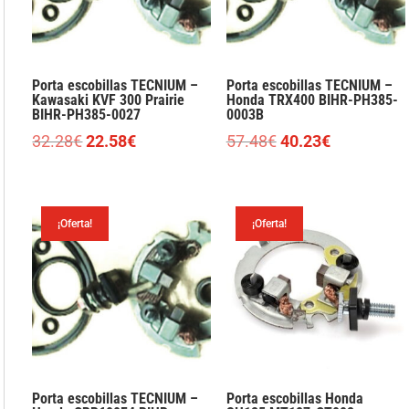
Porta escobillas TECNIUM –
Porta escobillas TECNIUM –
Kawasaki KVF 300 Prairie
Honda TRX400 BIHR-PH385-
BIHR-PH385-0027
0003B
El
El
El
El
32.28
€
22.58
€
57.48
€
40.23
€
precio
precio
precio
precio
original
actual
original
actual
era:
es:
era:
es:
¡Oferta!
¡Oferta!
32.28€.
22.58€.
57.48€.
40.23€.
Porta escobillas TECNIUM –
Porta escobillas Honda