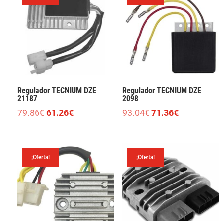
143.75€.
110.26€.
133.10€.
102.10€
Regulador TECNIUM DZE
Regulador TECNIUM DZE
21187
2098
El
El
El
El
79.86
€
61.26
€
93.04
€
71.36
€
precio
precio
precio
precio
original
actual
original
actual
era:
es:
era:
es:
¡Oferta!
¡Oferta!
79.86€.
61.26€.
93.04€.
71.36€.