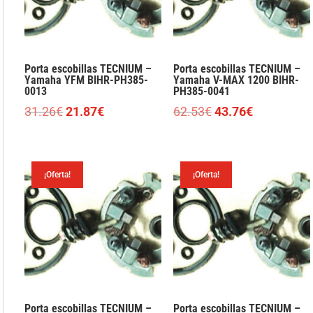
Porta escobillas TECNIUM –
Porta escobillas TECNIUM –
Yamaha YFM BIHR-PH385-
Yamaha V-MAX 1200 BIHR-
0013
PH385-0041
El
El
El
El
31.26
€
21.87
€
62.53
€
43.76
€
precio
precio
precio
precio
original
actual
original
actual
era:
es:
era:
es:
¡Oferta!
¡Oferta!
31.26€.
21.87€.
62.53€.
43.76€.
Porta escobillas TECNIUM –
Porta escobillas TECNIUM –