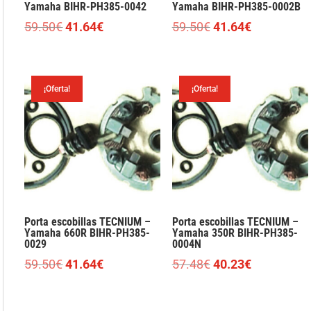
Yamaha BIHR-PH385-0042
Yamaha BIHR-PH385-0002B
El
El
El
El
59.50
€
41.64
€
59.50
€
41.64
€
precio
precio
precio
precio
original
actual
original
actual
era:
es:
era:
es:
¡Oferta!
¡Oferta!
59.50€.
41.64€.
59.50€.
41.64€.
Porta escobillas TECNIUM –
Porta escobillas TECNIUM –
Yamaha 660R BIHR-PH385-
Yamaha 350R BIHR-PH385-
0029
0004N
El
El
El
El
59.50
€
41.64
€
57.48
€
40.23
€
precio
precio
precio
precio
original
actual
original
actual