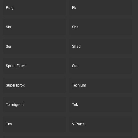
Puig
Rk
Sbr
Sbs
Sgr
Shad
Sprint Filter
Sun
Supersprox
Tecnium
Termignoni
Tnk
Trw
V-Parts