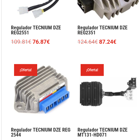
Regulador TECNIUM DZE
Regulador TECNIUM DZE
REG2551
REG2351
El
El
El
El
109.81
€
76.87
€
124.64
€
87.24
€
precio
precio
precio
precio
original
actual
original
actual
era:
es:
era:
es:
¡Oferta!
¡Oferta!
109.81€.
76.87€.
124.64€.
87.24€.
Regulador TECNIUM DZE REG
Regulador TECNIUM DZE
2544
MT131-HD071