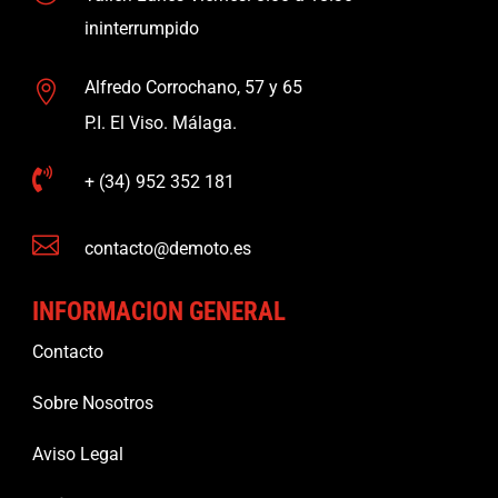
ininterrumpido
Alfredo Corrochano, 57 y 65

P.I. El Viso. Málaga.

+ (34) 952 352 181

contacto@demoto.es
INFORMACION GENERAL
Contacto
Sobre Nosotros
Aviso Legal