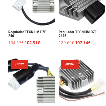
Regulador TECNIUM DZE
Regulador TECNIUM DZE
2461
2446
El
El
El
El
134.17
€
102.91
€
139.69
€
107.14
€
precio
precio
precio
precio
original
actual
original
actual
era:
es:
era:
es:
¡Oferta!
¡Oferta!
134.17€.
102.91€.
139.69€.
107.14€