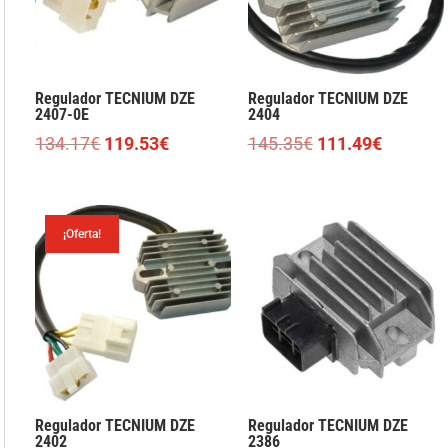
Regulador TECNIUM DZE
Regulador TECNIUM DZE
2407-0E
2404
El
El
El
El
134.17
€
119.53
€
145.35
€
111.49
€
precio
precio
precio
precio
original
actual
original
actual
era:
es:
era:
es:
¡Oferta!
134.17€.
119.53€.
145.35€.
111.49€
Regulador TECNIUM DZE
Regulador TECNIUM DZE
2402
2386