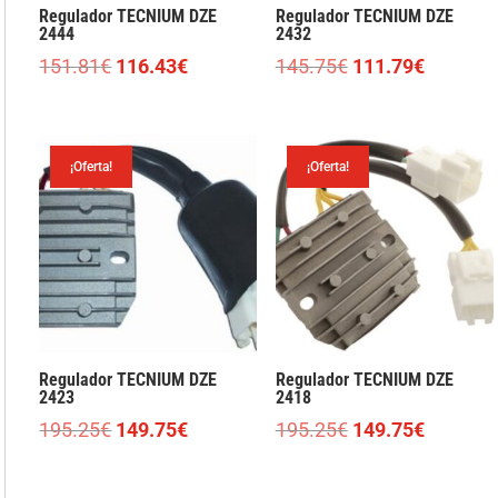
Regulador TECNIUM DZE
Regulador TECNIUM DZE
2444
2432
El
El
El
El
151.81
€
116.43
€
145.75
€
111.79
€
precio
precio
precio
precio
original
actual
original
actual
era:
es:
era:
es:
¡Oferta!
¡Oferta!
151.81€.
116.43€.
145.75€.
111.79€
Regulador TECNIUM DZE
Regulador TECNIUM DZE
2423
2418
El
El
El
El
195.25
€
149.75
€
195.25
€
149.75
€
precio
precio
precio
precio
original
actual
original
actual