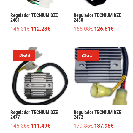
Regulador TECNIUM DZE
Regulador TECNIUM DZE
2481
2480
El
El
El
El
146.31
€
112.23
€
165.08
€
126.61
€
precio
precio
precio
precio
original
actual
original
actual
era:
es:
era:
es:
¡Oferta!
¡Oferta!
146.31€.
112.23€.
165.08€.
126.61€
Regulador TECNIUM DZE
Regulador TECNIUM DZE
2477
2472
El
El
El
El
145.35
€
111.49
€
179.85
€
137.95
€