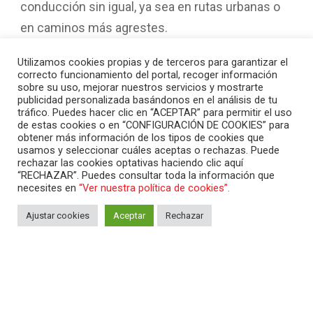
conducción sin igual, ya sea en rutas urbanas o
en caminos más agrestes.
Utilizamos cookies propias y de terceros para garantizar el
correcto funcionamiento del portal, recoger información
FICHA TÉCNICA
sobre su uso, mejorar nuestros servicios y mostrarte
publicidad personalizada basándonos en el análisis de tu
tráfico. Puedes hacer clic en “ACEPTAR” para permitir el uso
de estas cookies o en “CONFIGURACIÓN DE COOKIES” para
obtener más información de los tipos de cookies que
usamos y seleccionar cuáles aceptas o rechazas. Puede
Reservar motocicleta
rechazar las cookies optativas haciendo clic aquí
“RECHAZAR”. Puedes consultar toda la información que
Importe
500.00
€
por artículo
necesites en
“Ver nuestra política de cookies”.
Ajustar cookies
Aceptar
Rechazar
Añadir al carrito
*
Contacta con nosotros para conocer posibilidades
de financiación dando como entrada solo la