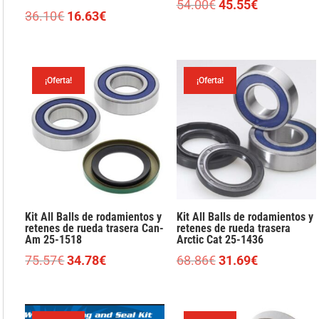
El
El
54.00
€
45.55
€
El
El
36.10
€
16.63
€
precio
precio
precio
precio
original
actual
original
actual
era:
es:
era:
es:
54.00€.
45.55€.
¡Oferta!
¡Oferta!
36.10€.
16.63€.
Kit All Balls de rodamientos y
Kit All Balls de rodamientos y
retenes de rueda trasera Can-
retenes de rueda trasera
Am 25-1518
Arctic Cat 25-1436
El
El
El
El
75.57
€
34.78
€
68.86
€
31.69
€
precio
precio
precio
precio
original
actual
original
actual
era:
es:
era:
es: