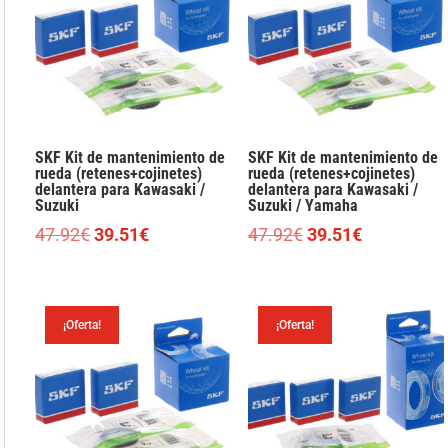
SKF Kit de mantenimiento de
SKF Kit de mantenimiento de
rueda (retenes+cojinetes)
rueda (retenes+cojinetes)
delantera para Kawasaki /
delantera para Kawasaki /
Suzuki
Suzuki / Yamaha
El
El
El
El
47.92
€
39.51
€
47.92
€
39.51
€
precio
precio
precio
precio
original
actual
original
actual
era:
es:
era:
es:
¡Oferta!
¡Oferta!
47.92€.
39.51€.
47.92€.
39.51€.