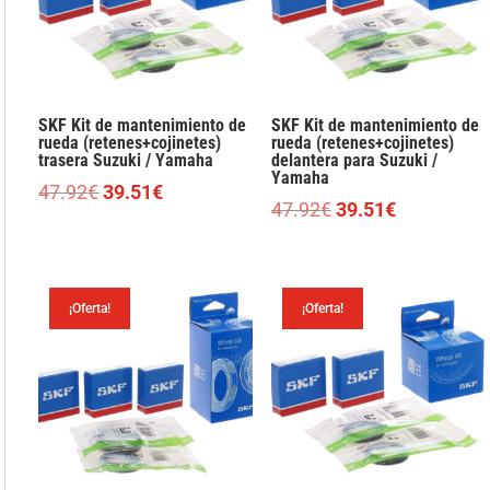
SKF Kit de mantenimiento de
SKF Kit de mantenimiento de
rueda (retenes+cojinetes)
rueda (retenes+cojinetes)
trasera Suzuki / Yamaha
delantera para Suzuki /
Yamaha
El
El
47.92
€
39.51
€
El
El
47.92
€
39.51
€
precio
precio
precio
precio
original
actual
original
actual
era:
es:
era:
es:
47.92€.
39.51€.
¡Oferta!
¡Oferta!
47.92€.
39.51€.