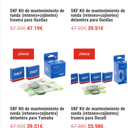
SKF Kit de mantenimiento de
SKF Kit de mantenimiento de
rueda (retenes+cojinetes)
rueda (retenes+cojinetes)
trasera para GasGas
delantera para GasGas
El
El
El
El
57.23
€
47.19
€
47.92
€
39.51
€
precio
precio
precio
precio
original
actual
original
actual
era:
es:
era:
es:
¡Oferta!
¡Oferta!
57.23€.
47.19€.
47.92€.
39.51€.
SKF Kit de mantenimiento de
SKF Kit de mantenimiento de
rueda (retenes+cojinetes)
rueda (retenes+cojinetes)
delantera para Yamaha
trasera para Ducati
El
El
El
El
47.92
€
39.51
€
67.88
€
55.98
€