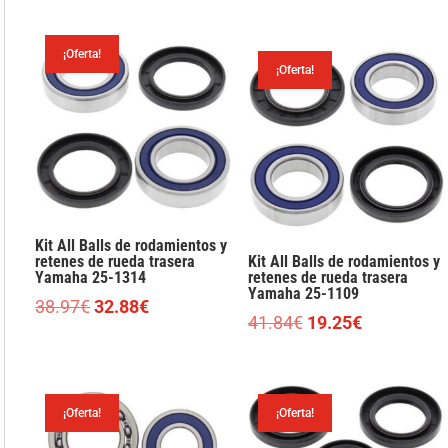
precio
precio
original
actual
original
actual
era:
es:
era:
es:
¡Oferta!
36.95€.
17.88€.
¡Oferta!
39.90€.
33.65€.
Kit All Balls de rodamientos y
retenes de rueda trasera
Kit All Balls de rodamientos y
Yamaha 25-1314
retenes de rueda trasera
Yamaha 25-1109
El
El
38.97
€
32.88
€
El
El
41.84
€
19.25
€
precio
precio
precio
precio
original
actual
original
actual
era:
es:
era:
es:
38.97€.
32.88€.
¡Oferta!
¡Oferta!
41.84€.
19.25€.