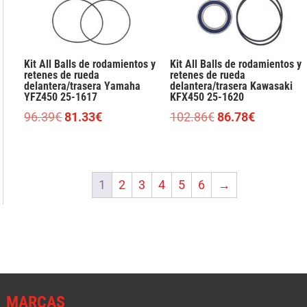
Kit All Balls de rodamientos y
Kit All Balls de rodamientos y
retenes de rueda
retenes de rueda
delantera/trasera Yamaha
delantera/trasera Kawasaki
YFZ450 25-1617
KFX450 25-1620
El
El
El
El
96.39
€
81.33
€
102.86
€
86.78
€
precio
precio
precio
precio
original
actual
original
actual
era:
es:
era:
es:
1
2
3
4
5
6
→
96.39€.
81.33€.
102.86€.
86.78€.
MARCAS