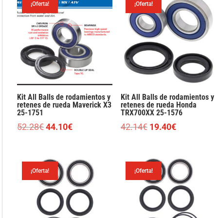
¡Oferta!
¡Oferta!
75.57€.
34.78€.
68.86€.
31.69€.
Kit All Balls de rodamientos y
Kit All Balls de rodamientos y
retenes de rueda Maverick X3
retenes de rueda Honda
25-1751
TRX700XX 25-1576
El
El
El
El
52.28
€
44.10
€
42.14
€
19.40
€
precio
precio
precio
precio
original
actual
original
actual
era:
es:
era:
es:
¡Oferta!
¡Oferta!
52.28€.
44.10€.
42.14€.
19.40€.