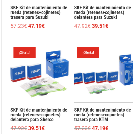
SKF Kit de mantenimiento de
SKF Kit de mantenimiento de
rueda (retenes+cojinetes)
rueda (retenes+cojinetes)
trasera para Suzuki
delantera para Suzuki
El
El
El
El
57.23
€
47.19
€
47.92
€
39.51
€
precio
precio
precio
precio
original
actual
original
actual
era:
es:
era:
es:
¡Oferta!
¡Oferta!
57.23€.
47.19€.
47.92€.
39.51€.
SKF Kit de mantenimiento de
SKF Kit de mantenimiento de
rueda (retenes+cojinetes)
rueda (retenes+cojinetes)
delantera para Sherco
trasera para KTM
El
El
El
El
47.92
€
39.51
€
57.23
€
47.19
€