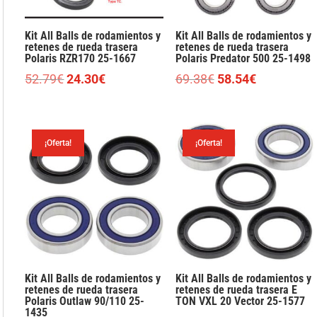
Kit All Balls de rodamientos y
Kit All Balls de rodamientos y
retenes de rueda trasera
retenes de rueda trasera
Polaris RZR170 25-1667
Polaris Predator 500 25-1498
El
El
El
El
52.79
€
24.30
€
69.38
€
58.54
€
precio
precio
precio
precio
original
actual
original
actual
era:
es:
era:
es:
¡Oferta!
¡Oferta!
52.79€.
24.30€.
69.38€.
58.54€.
Kit All Balls de rodamientos y
Kit All Balls de rodamientos y
retenes de rueda trasera
retenes de rueda trasera E
Polaris Outlaw 90/110 25-
TON VXL 20 Vector 25-1577
1435