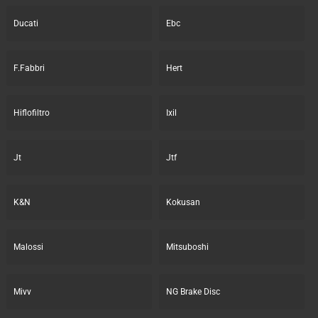
Ducati
Ebc
F.Fabbri
Hert
Hiflofiltro
Ixil
Jt
Jtf
K&N
Kokusan
Malossi
Mitsuboshi
Mivv
NG Brake Disc