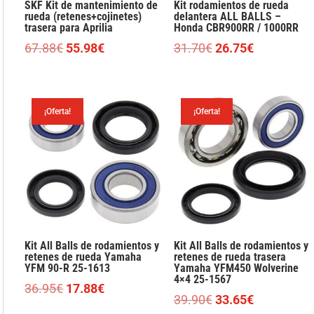
SKF Kit de mantenimiento de
Kit rodamientos de rueda
rueda (retenes+cojinetes)
delantera ALL BALLS –
trasera para Aprilia
Honda CBR900RR / 1000RR
El
El
El
El
67.88
€
55.98
€
31.70
€
26.75
€
precio
precio
precio
precio
original
actual
original
actual
era:
es:
era:
es:
¡Oferta!
¡Oferta!
67.88€.
55.98€.
31.70€.
26.75€.
Kit All Balls de rodamientos y
Kit All Balls de rodamientos y
retenes de rueda Yamaha
retenes de rueda trasera
YFM 90-R 25-1613
Yamaha YFM450 Wolverine
4×4 25-1567
El
El
36.95
€
17.88
€
El
El
39.90
€
33.65
€
precio
precio