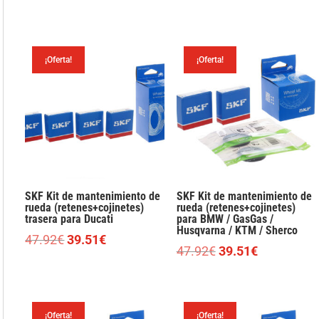
precio
precio
precio
precio
original
actual
original
actual
era:
es:
era:
es:
¡Oferta!
¡Oferta!
47.92€.
39.51€.
67.88€.
55.98€.
SKF Kit de mantenimiento de
SKF Kit de mantenimiento de
rueda (retenes+cojinetes)
rueda (retenes+cojinetes)
trasera para Ducati
para BMW / GasGas /
Husqvarna / KTM / Sherco
El
El
47.92
€
39.51
€
El
El
47.92
€
39.51
€
precio
precio
precio
precio
original
actual
original
actual
era:
es:
era:
es:
47.92€.
39.51€.
¡Oferta!
¡Oferta!