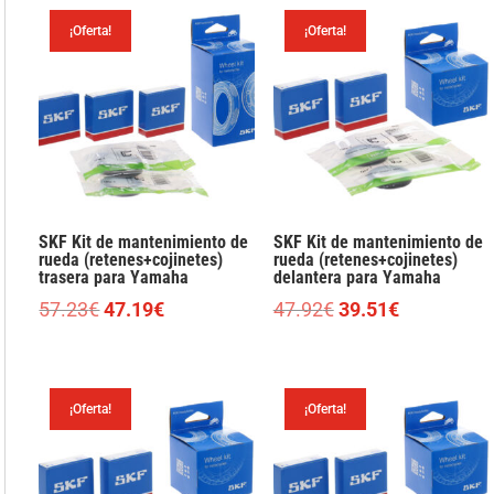
¡Oferta!
¡Oferta!
SKF Kit de mantenimiento de
SKF Kit de mantenimiento de
rueda (retenes+cojinetes)
rueda (retenes+cojinetes)
trasera para Yamaha
delantera para Yamaha
El
El
El
El
57.23
€
47.19
€
47.92
€
39.51
€
precio
precio
precio
precio
original
actual
original
actual
era:
es:
era:
es:
¡Oferta!
¡Oferta!
57.23€.
47.19€.
47.92€.
39.51€.