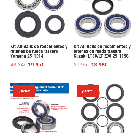
Kit All Balls de rodamientos y
Kit All Balls de rodamientos y
retenes de rueda trasera
retenes de rueda trasera
Yamaha 25-1014
Suzuki LT80/LT-Z90 25-1158
El
El
El
El
43.34
€
19.95
€
39.95
€
18.98
€
precio
precio
precio
precio
original
actual
original
actual
era:
es:
era:
es:
¡Oferta!
¡Oferta!
43.34€.
19.95€.
39.95€.
18.98€.