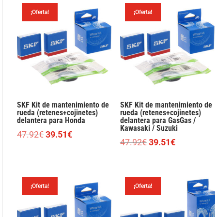
era:
es:
era:
es:
¡Oferta!
¡Oferta!
67.88€.
55.98€.
47.92€.
42.04€.
SKF Kit de mantenimiento de
SKF Kit de mantenimiento de
rueda (retenes+cojinetes)
rueda (retenes+cojinetes)
delantera para Honda
delantera para GasGas /
Kawasaki / Suzuki
El
El
47.92
€
39.51
€
El
El
47.92
€
39.51
€
precio
precio
precio
precio
original
actual
original
actual
era:
es:
era:
es:
47.92€.
39.51€.
¡Oferta!
¡Oferta!
47.92€.
39.51€.