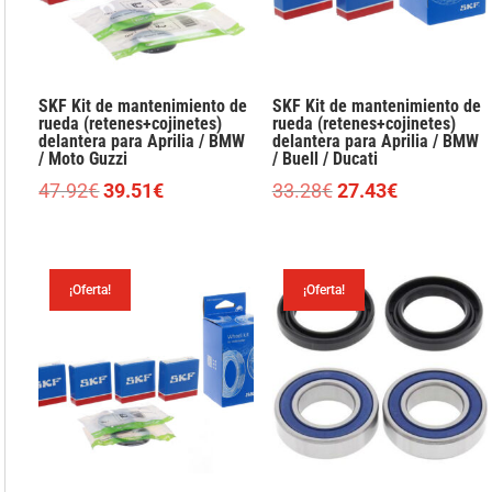
SKF Kit de mantenimiento de
SKF Kit de mantenimiento de
rueda (retenes+cojinetes)
rueda (retenes+cojinetes)
delantera para Aprilia / BMW
delantera para Aprilia / BMW
/ Moto Guzzi
/ Buell / Ducati
El
El
El
El
47.92
€
39.51
€
33.28
€
27.43
€
precio
precio
precio
precio
original
actual
original
actual
era:
es:
era:
es:
¡Oferta!
¡Oferta!
47.92€.
39.51€.
33.28€.
27.43€.