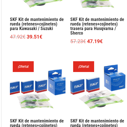
SKF Kit de mantenimiento de
SKF Kit de mantenimiento de
rueda (retenes+cojinetes)
rueda (retenes+cojinetes)
para Kawasaki / Suzuki
trasera para Husqvarna /
Sherco
El
El
47.92
€
39.51
€
El
El
57.23
€
47.19
€
precio
precio
precio
precio
original
actual
original
actual
era:
es:
era:
es:
47.92€.
39.51€.
¡Oferta!
¡Oferta!
57.23€.
47.19€.
SKF Kit de mantenimiento de
SKF Kit de mantenimiento de
rueda (retenes+cojinetes)
rueda (retenes+cojinetes)