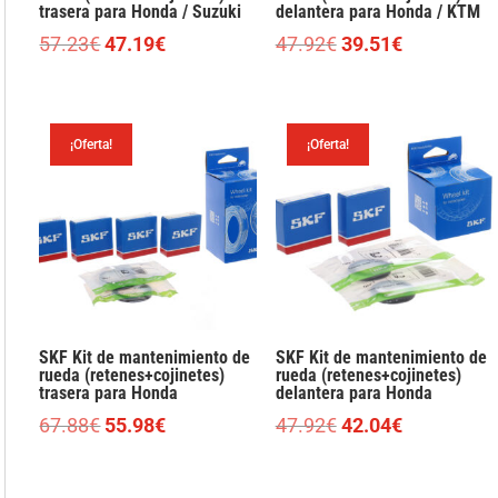
trasera para Honda / Suzuki
delantera para Honda / KTM
El
El
El
El
57.23
€
47.19
€
47.92
€
39.51
€
precio
precio
precio
precio
original
actual
original
actual
era:
es:
era:
es:
¡Oferta!
¡Oferta!
57.23€.
47.19€.
47.92€.
39.51€.
SKF Kit de mantenimiento de
SKF Kit de mantenimiento de
rueda (retenes+cojinetes)
rueda (retenes+cojinetes)
trasera para Honda
delantera para Honda
El
El
El
El
67.88
€
55.98
€
47.92
€
42.04
€
precio
precio
precio
precio
original
actual
original
actual