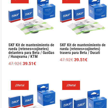
47.92€.
39.51€.
SKF Kit de mantenimiento de
SKF Kit de mantenimiento de
rueda (retenes+cojinetes)
rueda (retenes+cojinetes)
delantera para Beta / GasGas
trasera para Beta / Ducati
/ Husqvarna / KTM
El
El
47.92
€
39.51
€
El
El
47.92
€
39.51
€
precio
precio
precio
precio
original
actual
original
actual
era:
es:
era:
es:
47.92€.
39.51€.
¡Oferta!
¡Oferta!
47.92€.
39.51€.