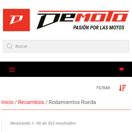
Búsqueda
de
productos
FILTRAR
Inicio
/
Recambios
/ Rodamientos Rueda
Mostrando 1–50 de 262 resultados