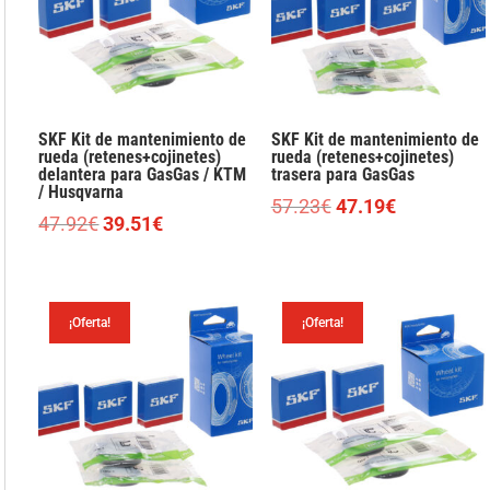
SKF Kit de mantenimiento de
SKF Kit de mantenimiento de
rueda (retenes+cojinetes)
rueda (retenes+cojinetes)
delantera para GasGas / KTM
trasera para GasGas
/ Husqvarna
El
El
57.23
€
47.19
€
El
El
47.92
€
39.51
€
precio
precio
precio
precio
original
actual
original
actual
era:
es:
era:
es:
57.23€.
47.19€.
¡Oferta!
¡Oferta!
47.92€.
39.51€.