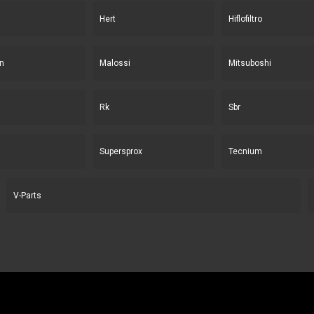
Hert
Hiflofiltro
n
Malossi
Mitsuboshi
Rk
Sbr
Supersprox
Tecnium
V-Parts