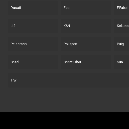
Ducati
Ebc
F.Fabbri
Jtf
K&N
Kokusa
Pelacrash
Polisport
Puig
Shad
Sprint Filter
Sun
Trw