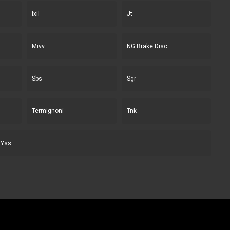
Ixil
Jt
Mivv
NG Brake Disc
Sbs
Sgr
Termignoni
Tnk
Yss