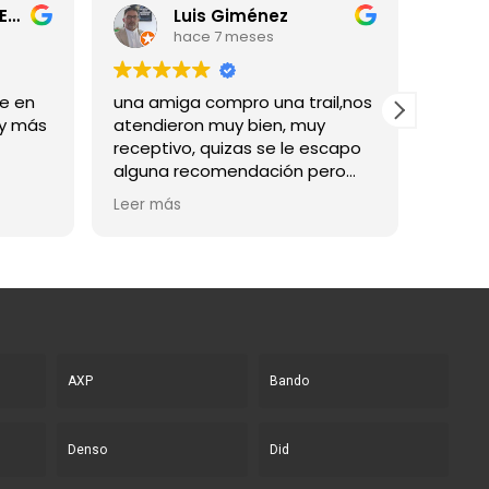
TEMPLO CUSTOM ESPAMEX Macias Taboada
Luis Giménez
hace 7 meses
le en
una amiga compro una trail,nos
Súper 
 y más
atendieron muy bien, muy
trabaj
receptivo, quizas se le escapo
person
alguna recomendación pero
Llegué
bueno nada importante
abrier
Leer más
Leer m
moto 
de sem
espect
Los tr
AXP
Bando
Denso
Did