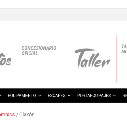
TA
CONCESIONARIO
MO
OFICIAL
EQUIPAMIENTO
ESCAPES
PORTAEQUIPAJES
R
ambios
/ Claxón