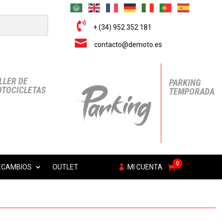

+ (34) 952 352 181

contacto@demoto.es
LLER DE
PARKING
TOCICLETAS
TEMPORADA
0
ECAMBIOS
OUTLET
MI CUENTA