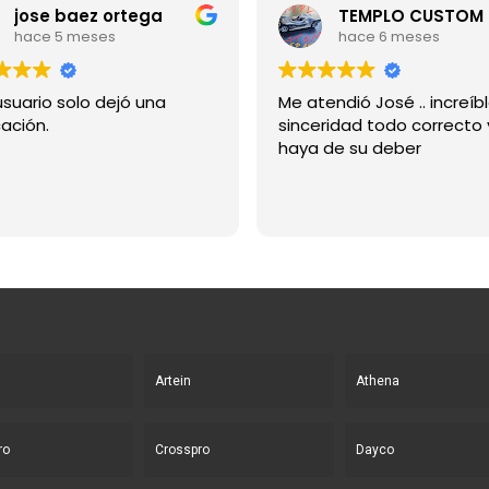
jose baez ortega
hace 5 meses
hace 6 meses
usuario solo dejó una
Me atendió José .. increíb
cación.
sinceridad todo correcto
haya de su deber
Artein
Athena
ro
Crosspro
Dayco