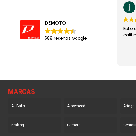
DEMOTO
Este 
califi
588 reseñas Google
MARCAS
All Balls
Arrowhead
Artago
Braking
Cemoto
Centau