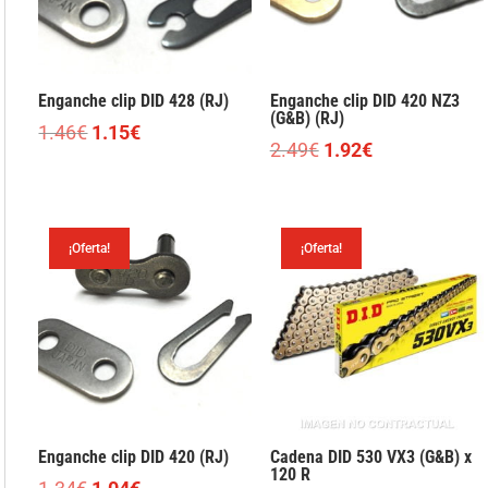
Enganche clip DID 428 (RJ)
Enganche clip DID 420 NZ3
(G&B) (RJ)
El
El
1.46
€
1.15
€
El
El
2.49
€
1.92
€
precio
precio
precio
precio
original
actual
original
actual
era:
es:
era:
es:
1.46€.
1.15€.
¡Oferta!
¡Oferta!
2.49€.
1.92€.
Enganche clip DID 420 (RJ)
Cadena DID 530 VX3 (G&B) x
120 R
El
El