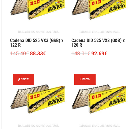
Cadena DID 525 VX3 (G&B) x
Cadena DID 525 VX3 (G&B) x
122 R
120 R
El
El
El
El
145.40
€
88.33
€
143.01
€
92.69
€
precio
precio
precio
precio
original
actual
original
actual
era:
es:
era:
es:
¡Oferta!
¡Oferta!
145.40€.
88.33€.
143.01€.
92.69€.