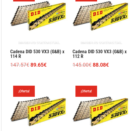
Cadena DID 530 VX3 (G&B) x
Cadena DID 530 VX3 (G&B) x
114 R
112 R
El
El
El
El
147.57
€
89.65
€
145.00
€
88.08
€
precio
precio
precio
precio
original
actual
original
actual
era:
es:
era:
es:
¡Oferta!
¡Oferta!
147.57€.
89.65€.
145.00€.
88.08€.