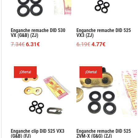
Enganche remache DID 530
Enganche remache DID 525
VX (G&B) (ZJ)
VX3 (ZJ)
El
El
El
El
7.34
€
6.31
€
6.19
€
4.77
€
precio
precio
precio
precio
original
actual
original
actual
era:
es:
era:
es:
¡Oferta!
¡Oferta!
7.34€.
6.31€.
6.19€.
4.77€.
Enganche clip DID 525 VX3
Enganche remache DID 525
(G&B) (FJ)
ZVM-X (G&G) (ZJ)