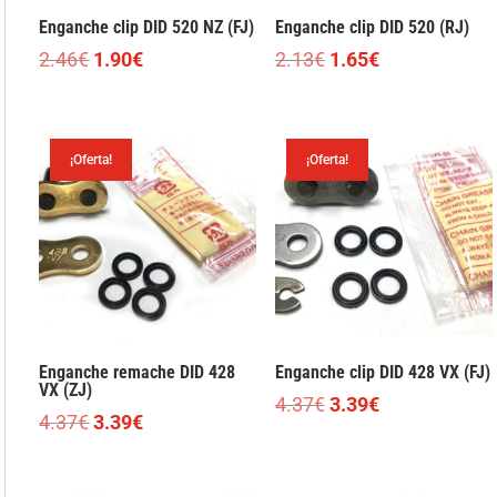
Enganche clip DID 520 NZ (FJ)
Enganche clip DID 520 (RJ)
El
El
El
El
2.46
€
1.90
€
2.13
€
1.65
€
precio
precio
precio
precio
original
actual
original
actual
era:
es:
era:
es:
¡Oferta!
¡Oferta!
2.46€.
1.90€.
2.13€.
1.65€.
Enganche remache DID 428
Enganche clip DID 428 VX (FJ)
VX (ZJ)
El
El
4.37
€
3.39
€
El
El
4.37
€
3.39
€
precio
precio
precio
precio
original
actual
original
actual
era:
es: