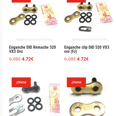
4.91€.
4.05€.
5.62€.
4.34€.
Enganche DID Remache 520
Enganche clip DID 520 VX3
VX3 Oro
oro (FJ)
El
El
El
El
6.08
€
4.72
€
6.08
€
4.72
€
precio
precio
precio
precio
original
actual
original
actual
era:
es:
era:
es:
¡Oferta!
¡Oferta!
6.08€.
4.72€.
6.08€.
4.72€.