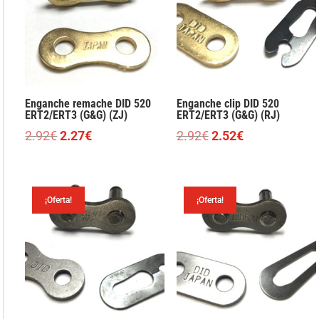
Enganche remache DID 520
Enganche clip DID 520
ERT2/ERT3 (G&G) (ZJ)
ERT2/ERT3 (G&G) (RJ)
El
El
El
El
2.92
€
2.27
€
2.92
€
2.52
€
precio
precio
precio
precio
original
actual
original
actual
era:
es:
era:
es:
¡Oferta!
¡Oferta!
2.92€.
2.27€.
2.92€.
2.52€.