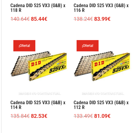
Cadena DID 525 VX3 (G&B) x
Cadena DID 525 VX3 (G&B) x
118 R
116 R
El
El
El
El
140.64
€
85.44
€
138.24
€
83.99
€
precio
precio
precio
precio
original
actual
original
actual
era:
es:
era:
es:
¡Oferta!
¡Oferta!
140.64€.
85.44€.
138.24€.
83.99€.
Cadena DID 525 VX3 (G&B) x
Cadena DID 525 VX3 (G&B) x
114 R
112 R
El
El
El
El
135.84
€
82.53
€
133.49
€
81.09
€
precio
precio
precio
precio
original
actual
original
actual