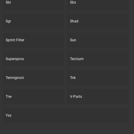
Sbr
Sbs
Sgr
Shad
Sprint Filter
Sun
Supersprox
Tecnium
Termignoni
Tnk
Trw
V-Parts
Yss