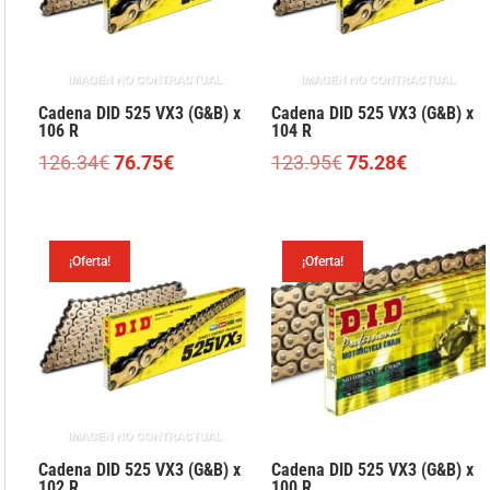
Cadena DID 525 VX3 (G&B) x
Cadena DID 525 VX3 (G&B) x
106 R
104 R
El
El
El
El
126.34
€
76.75
€
123.95
€
75.28
€
precio
precio
precio
precio
original
actual
original
actual
era:
es:
era:
es:
¡Oferta!
¡Oferta!
126.34€.
76.75€.
123.95€.
75.28€.
Cadena DID 525 VX3 (G&B) x
Cadena DID 525 VX3 (G&B) x
102 R
100 R