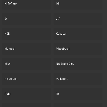
Hiflofiltro
Ixil
Jt
Jtf
K&N
Kokusan
Malossi
Mitsuboshi
Mivv
NG Brake Disc
Pelacrash
Polisport
Puig
Rk