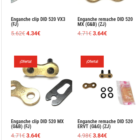
Enganche clip DID 520 VX3
Enganche remache DID 520
(FJ)
MX (G&B) (ZJ)
El
El
El
El
5.62
€
4.34
€
4.71
€
3.64
€
precio
precio
precio
precio
original
actual
original
actual
era:
es:
era:
es:
¡Oferta!
¡Oferta!
5.62€.
4.34€.
4.71€.
3.64€.
Enganche clip DID 520 MX
Enganche remache DID 520
(G&B) (FJ)
ERVT (G&G) (ZJ)
El
El
El
El
4.71
€
3.64
€
4.98
€
3.84
€