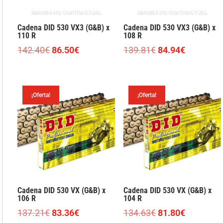
Cadena DID 530 VX3 (G&B) x
Cadena DID 530 VX3 (G&B) x
110 R
108 R
El
El
El
El
142.40
€
86.50
€
139.81
€
84.94
€
precio
precio
precio
precio
original
actual
original
actual
era:
es:
era:
es:
¡Oferta!
¡Oferta!
142.40€.
86.50€.
139.81€.
84.94€.
Cadena DID 530 VX (G&B) x
Cadena DID 530 VX (G&B) x
106 R
104 R
El
El
El
El
137.21
€
83.36
€
134.63
€
81.80
€