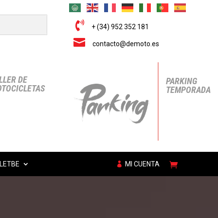

+ (34) 952 352 181

contacto@demoto.es
LLER DE
PARKING
TOCICLETAS
TEMPORADA
LETBE
MI CUENTA