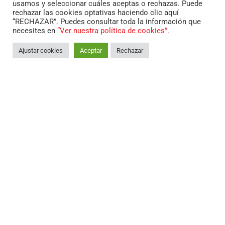
usamos y seleccionar cuáles aceptas o rechazas. Puede
equilibrada y divertida en cualquier terreno.
rechazar las cookies optativas haciendo clic aquí
“RECHAZAR”. Puedes consultar toda la información que
necesites en
“Ver nuestra política de cookies”.
FICHA TÉCNICA
Ajustar cookies
Aceptar
Rechazar
Reservar motocicleta
Importe
500.00
€
por artículo
Añadir al carrito
*
Contacta con nosotros para conocer posibilidades
de financiación dando como entrada solo la reserva