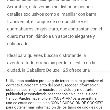
Scrambler, esta versión se distingue por sus
detalles exclusivos como el manillar con barra
transversal, el tanque de combustible y el
guardabarros en gris claro, que contrastan con el
cuero marrón, dándole un aspecto elegante y
sofisticado.
Ideal para quienes buscan disfrutar de la
aventura todoterreno sin perder el estilo en la
ciudad, la Caballero Deluxe 125 ofrece una
conducción ágil y dinámica. Su motor Minarelli
Utilizamos cookies propias y de terceros para garantizar el
de inyección electrónica y su chasis manejable
correcto funcionamiento del portal, recoger información
sobre su uso, mejorar nuestros servicios y mostrarte
permiten que esta moto se adapte tanto a la
publicidad personalizada basándonos en el análisis de tu
tráfico. Puedes hacer clic en “ACEPTAR” para permitir el
jungla urbana como a caminos más desafiantes,
uso de estas cookies o en “CONFIGURACIÓN DE COOKIES”
brindando una experiencia de conducción
para obtener más información de los tipos de cookies que