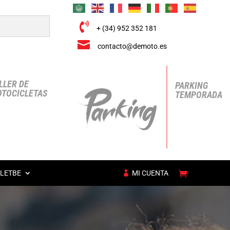

+ (34) 952 352 181

contacto@demoto.es
LLER DE
PARKING
TOCICLETAS
TEMPORADA
LETBE
MI CUENTA