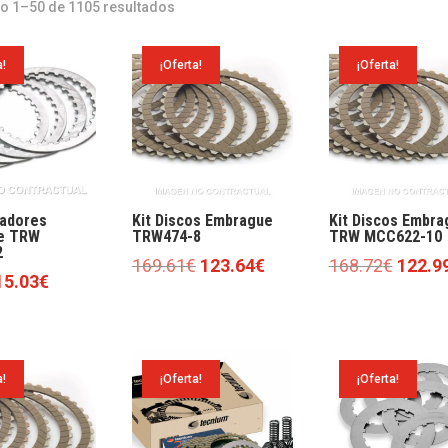
o 1–50 de 1105 resultados
a!
¡Oferta!
¡Oferta!
radores
Kit Discos Embrague
Kit Discos Embra
e TRW
TRW474-8
TRW MCC622-10
2
El
El
El
169.61
€
123.64
€
168.72
€
122.9
l
El
15.03
€
precio
precio
precio
precio
precio
original
actual
origina
riginal
actual
era:
es:
era:
ra:
es:
169.61€.
123.64€.
168.72
a!
¡Oferta!
¡Oferta!
20.60€.
15.03€.