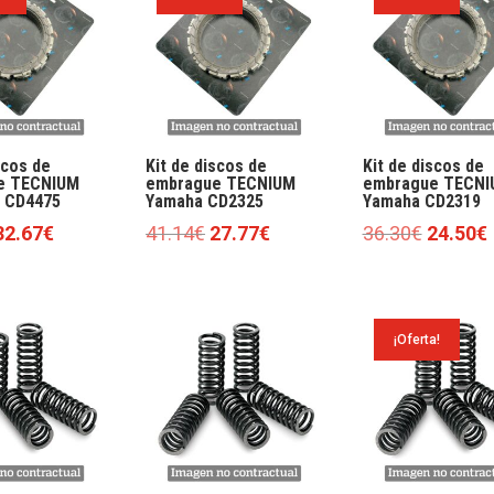
scos de
Kit de discos de
Kit de discos de
e TECNIUM
embrague TECNIUM
embrague TECNI
 CD4475
Yamaha CD2325
Yamaha CD2319
l
El
El
El
El
E
32.67
€
41.14
€
27.77
€
36.30
€
24.50
€
precio
precio
precio
precio
precio
riginal
actual
original
actual
original
ra:
es:
era:
es:
era:
¡Oferta!
48.40€.
32.67€.
41.14€.
27.77€.
36.30€.