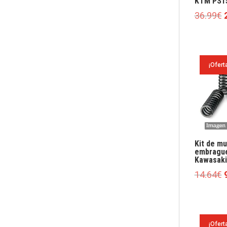
KTM PS1
E
36.99
€
o
e
¡Ofert
Kit de mu
embragu
Kawasaki
E
14.64
€
o
e
¡Ofert