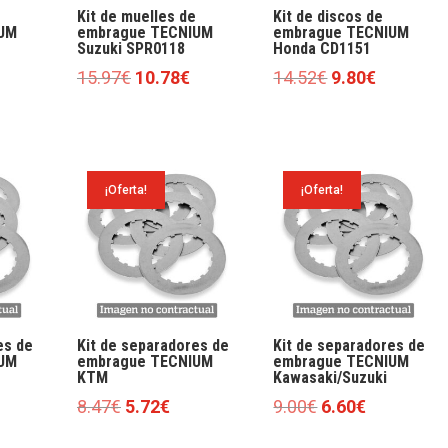
Kit de muelles de
Kit de discos de
UM
embrague TECNIUM
embrague TECNIUM
Suzuki SPR0118
Honda CD1151
l
El
El
El
El
15.97
€
10.78
€
14.52
€
9.80
€
precio
precio
precio
precio
precio
actual
original
actual
original
actual
es:
era:
es:
era:
es:
12.57€.
15.97€.
10.78€.
14.52€.
9.80€.
¡Oferta!
¡Oferta!
es de
Kit de separadores de
Kit de separadores de
UM
embrague TECNIUM
embrague TECNIUM
KTM
Kawasaki/Suzuki
El
El
El
El
8.47
€
5.72
€
9.00
€
6.60
€
ecio
precio
precio
precio
precio