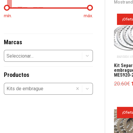
Mostrand
mín.
máx.
¡Ofert
Marcas
Kit Sepa
embragu
Productos
MES920-
E
20.60
€
×
o
e
¡Ofert