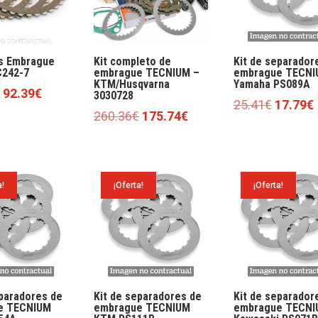
os Embrague
Kit completo de
Kit de separador
242-7
embrague TECNIUM –
embrague TECNI
KTM/Husqvarna
Yamaha PS089A
El
El
92.39
€
3030728
El
E
25.41
€
17.79
€
precio
precio
El
El
260.36
€
175.74
€
precio
original
actual
precio
precio
original
era:
es:
original
actual
era:
126.75€.
92.39€.
era:
es:
25.41€.
a!
¡Oferta!
¡Oferta!
260.36€.
175.74€.
eparadores de
Kit de separadores de
Kit de separador
e TECNIUM
embrague TECNIUM
embrague TECNI