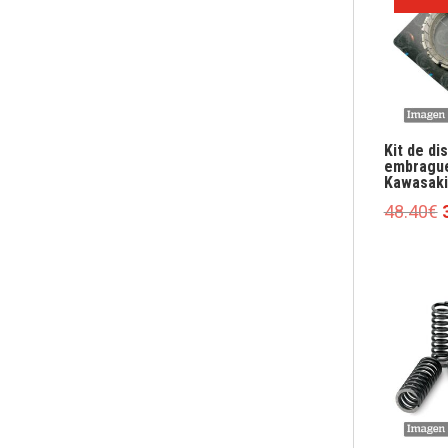
Kit de di
embragu
Kawasaki
E
48.40
€
o
e