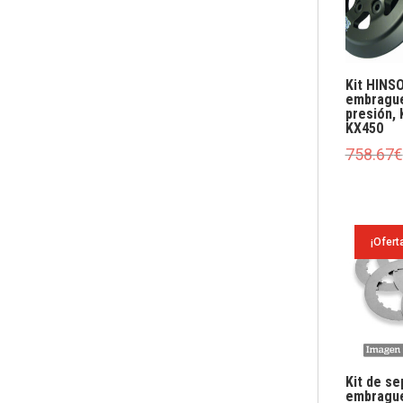
Kit HINS
embrague
presión,
KX450
758.67
€
¡Ofert
Kit de s
embragu