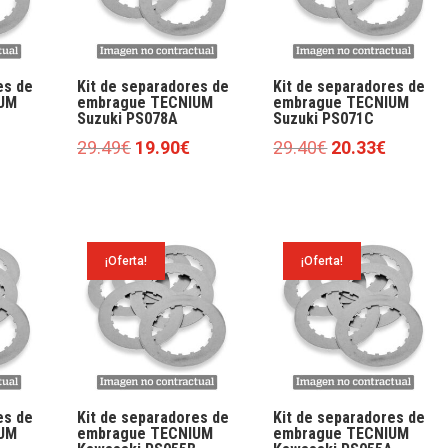
es de
Kit de separadores de
Kit de separadores de
UM
embrague TECNIUM
embrague TECNIUM
Suzuki PS078A
Suzuki PS071C
l
El
El
El
El
29.49
€
19.90
€
29.40
€
20.33
€
precio
precio
precio
precio
precio
actual
original
actual
original
actual
es:
era:
es:
era:
es:
17.79€.
29.49€.
19.90€.
29.40€.
20.33€.
¡Oferta!
¡Oferta!
es de
Kit de separadores de
Kit de separadores de
UM
embrague TECNIUM
embrague TECNIUM