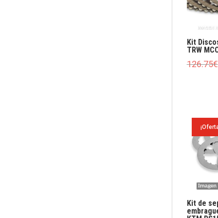
Kit Disc
TRW MCC
126.75
€
¡Ofert
Kit de s
embragu