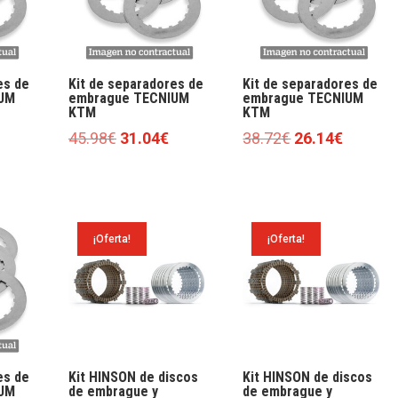
es de
Kit de separadores de
Kit de separadores de
UM
embrague TECNIUM
embrague TECNIUM
KTM
KTM
l
El
El
El
El
45.98
€
31.04
€
38.72
€
26.14
€
precio
precio
precio
precio
precio
actual
original
actual
original
actual
es:
era:
es:
era:
es:
32.67€.
45.98€.
31.04€.
38.72€.
26.14€.
¡Oferta!
¡Oferta!
es de
Kit HINSON de discos
Kit HINSON de discos
UM
de embrague y
de embrague y