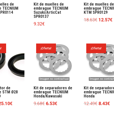
elles de
Kit de muelles de
Kit de muelles de
e TECNIUM
embrague TECNIUM
embrague TECNI
SPR0114
Suzuki/ArticCat
KTM SPR0129
SPR0137
El
E
18.63
€
12.57
€
9.32
€
precio
original
era:
18.63€.
a!
¡Oferta!
¡Oferta!
tor de
Kit de separadores de
Kit de separador
e STM Ø28
embrague TECNIUM
embrague TECNI
0
Honda/Kawasaki
Honda
l
El
El
El
El
El
25.10
€
9.68
€
6.53
€
12.49
€
8.43
€
precio
precio
precio
precio
precio
pr