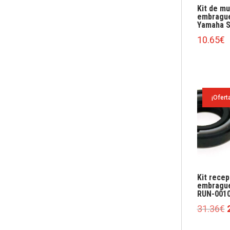
Kit de mu
embragu
Yamaha 
10.65
€
¡Ofert
Kit recep
embragu
RUN-001
E
31.36
€