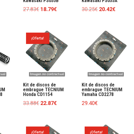
Kawasaki PS055B
Kawasaki PS055A
l
El
El
El
El
27.83
€
18.79
€
30.25
€
20.42
€
precio
precio
precio
precio
precio
actual
original
actual
original
actual
es:
era:
es:
era:
es:
¡Oferta!
19.57€.
27.83€.
18.79€.
30.25€.
20.42€.
Kit de discos de
Kit de discos de
UM
embrague TECNIUM
embrague TECNIUM
8
Honda CD1154
Yamaha CD2278
El
El
33.88
€
22.87
€
29.40
€
ecio
precio
precio
tual
original
actual
:
era:
es:
¡Oferta!
¡Oferta!
18€.
33.88€.
22.87€.