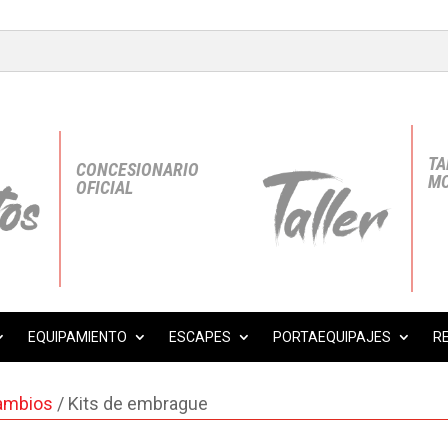
TA
CONCESIONARIO
MO
OFICIAL
EQUIPAMIENTO
ESCAPES
PORTAEQUIPAJES
R
ambios
/ Kits de embrague