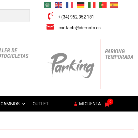

+ (34) 952 352 181

contacto@demoto.es
LLER DE
PARKING
TOCICLETAS
TEMPORADA
0
ECAMBIOS
OUTLET
MI CUENTA