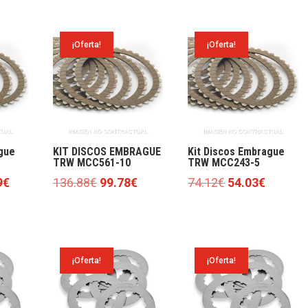
¡Oferta!
¡Oferta!
gue
KIT DISCOS EMBRAGUE
Kit Discos Embrague
TRW MCC561-10
TRW MCC243-5
El
El
El
El
El
9
€
136.88
€
99.78
€
74.12
€
54.03
€
precio
precio
precio
precio
precio
l
actual
original
actual
original
actual
es:
era:
es:
era:
es:
€.
122.99€.
136.88€.
99.78€.
74.12€.
54.03€.
¡Oferta!
¡Oferta!