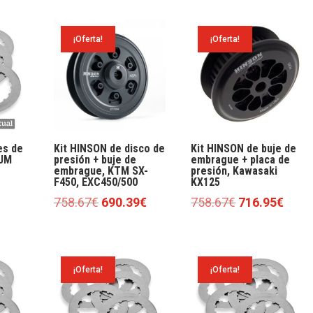
tual
original
actual
original
actual
:
era:
es:
era:
es:
¡Oferta!
¡Oferta!
43€.
8.47€.
5.72€.
9.00€.
6.60€.
es de
Kit HINSON de disco de
Kit HINSON de buje de
UM
presión + buje de
embrague + placa de
embrague, KTM SX-
presión, Kawasaki
F450, EXC450/500
KX125
El
El
El
El
758.67
€
690.39
€
758.67
€
716.95
€
cio
precio
precio
precio
preci
ual
original
actual
original
actua
era:
es:
era:
es:
0€.
¡Oferta!
¡Oferta!
758.67€.
690.39€.
758.67€.
716.9