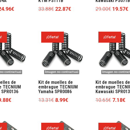
54A
KTM PS111B
Kawasaki PS071B
l
El
El
El
El
E
24.96
€
33.88
€
22.87
€
29.00
€
19.57
€
precio
precio
precio
precio
precio
riginal
actual
original
actual
original
ra:
es:
era:
es:
era:
a!
¡Oferta!
¡Oferta!
36.99€.
24.96€.
33.88€.
22.87€.
29.00€.
elles de
Kit de muelles de
Kit de muelles de
e TECNIUM
embrague TECNIUM
embrague TECNI
 SPR0136
Yamaha SPR0086
Kawasaki SPR013
l
El
El
El
El
El
9.88
€
13.31
€
8.99
€
10.65
€
7.18
€
precio
precio
precio
precio
precio
pr
riginal
actual
original
actual
original
ac
ra:
es:
era:
es:
era:
es
a!
¡Oferta!
¡Oferta!
14.64€.
9.88€.
13.31€.
8.99€.
10.65€.
7.