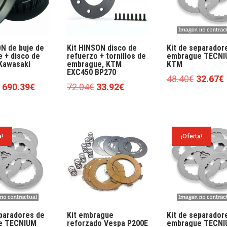
ON de buje de
Kit HINSON disco de
Kit de separador
 + disco de
refuerzo + tornillos de
embrague TECNI
 Kawasaki
embrague, KTM
KTM
EXC450 BP270
El
E
48.40
€
32.67
€
El
El
El
El
690.39
€
72.04
€
33.92
€
precio
precio
precio
precio
precio
original
original
actual
original
actual
era:
era:
es:
era:
es:
48.40€.
a!
¡Oferta!
758.67€.
690.39€.
72.04€.
33.92€.
eparadores de
Kit embrague
Kit de separador
e TECNIUM
reforzado Vespa P200E
embrague TECNI