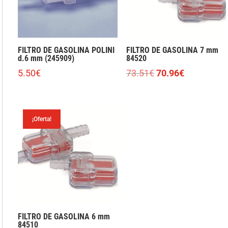
FILTRO DE GASOLINA POLINI
FILTRO DE GASOLINA 7 mm
d.6 mm (245909)
84520
El
El
5.50
€
73.51
€
70.96
€
precio
precio
original
actual
era:
es:
¡Oferta!
73.51€.
70.96€.
FILTRO DE GASOLINA 6 mm
84510