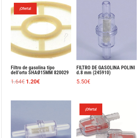
¡Oferta!
Filtro de gasolina tipo
FILTRO DE GASOLINA POLINI
dell’orto SHAØ15MM 820029
d.8 mm (245910)
El
El
1.64
€
1.20
€
5.50
€
precio
precio
original
actual
era:
es:
¡Oferta!
1.64€.
1.20€.