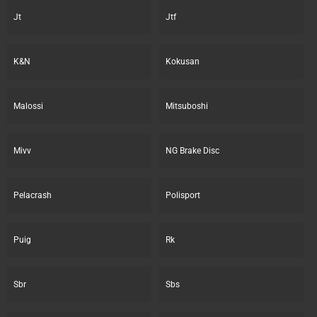
Jt
Jtf
K&N
Kokusan
Malossi
Mitsuboshi
Mivv
NG Brake Disc
Pelacrash
Polisport
Puig
Rk
Sbr
Sbs