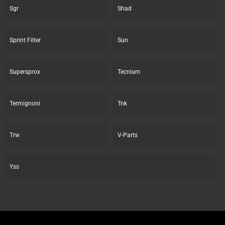
Sgr
Shad
Sprint Filter
Sun
Supersprox
Tecnium
Termignoni
Tnk
Trw
V-Parts
Yss