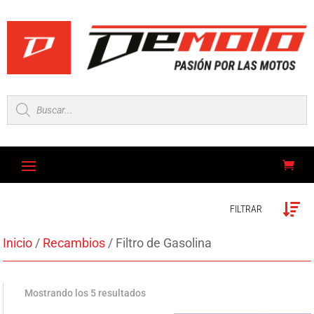
Búsqueda
de
productos
FILTRAR
Inicio
/
Recambios
/ Filtro de Gasolina
Mostrando los 5 resultados