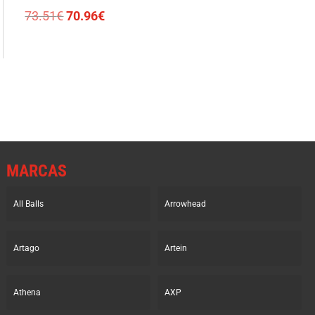
El
El
73.51
€
70.96
€
precio
precio
original
actual
era:
es:
73.51€.
70.96€.
MARCAS
All Balls
Arrowhead
Artago
Artein
Athena
AXP