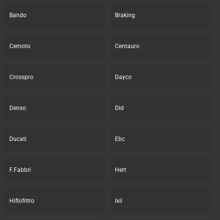
Bando
Braking
Cemoto
Centauro
Crosspro
Dayco
Denso
Did
Ducati
Ebc
F.Fabbri
Hert
Hiflofiltro
Ixil