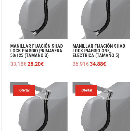
MANILLAR FIJACIÓN SHAD
MANILLAR FIJACIÓN SHAD
LOCK PIAGGIO PRIMAVERA
LOCK PIAGGIO ONE
50/125 (TAMAÑO 3)
ELECTRICA (TAMAÑO 5)
El
El
El
El
33.18
€
28.20
€
36.91
€
34.88
€
precio
precio
precio
precio
original
actual
original
actual
era:
es:
era:
es:
¡Oferta!
¡Oferta!
33.18€.
28.20€.
36.91€.
34.88€.