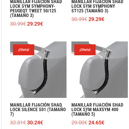
MANILLAR FIJACIÓN SHAD
MANILLAR FIJACIÓN SHAD
LOCK SYM SYMPHONY-
LOCK SYM SYMPHONY
PEUGEOT TWEET 50/125
ST125 (TAMAÑO 3)
(TAMAÑO 3)
El
El
30.99
€
29.29
€
El
El
30.99
€
29.29
€
precio
precio
precio
precio
original
actual
original
actual
era:
es:
era:
es:
30.99€.
29.29€.
¡Oferta!
¡Oferta!
30.99€.
29.29€.
MANILLAR FIJACIÓN SHAD
MANILLAR FIJACIÓN SHAD
LOCK SILENCE S01 (TAMAÑO
LOCK SYM MAXSYM 400
7)
(TAMAÑO 5)
El
El
El
El
32.01
€
30.24
€
29.00
€
24.65
€