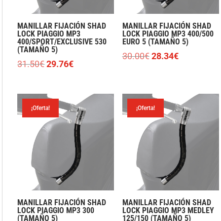
MANILLAR FIJACIÓN SHAD
MANILLAR FIJACIÓN SHAD
LOCK PIAGGIO MP3
LOCK PIAGGIO MP3 400/500
400/SPORT/EXCLUSIVE 530
EURO 5 (TAMAÑO 5)
(TAMAÑO 5)
El
El
30.00
€
28.34
€
El
El
31.50
€
29.76
€
precio
precio
precio
precio
original
actual
original
actual
era:
es:
era:
es:
30.00€.
28.34€.
¡Oferta!
¡Oferta!
31.50€.
29.76€.
MANILLAR FIJACIÓN SHAD
MANILLAR FIJACIÓN SHAD
LOCK PIAGGIO MP3 300
LOCK PIAGGIO MP3 MEDLEY
(TAMAÑO 5)
125/150 (TAMAÑO 5)