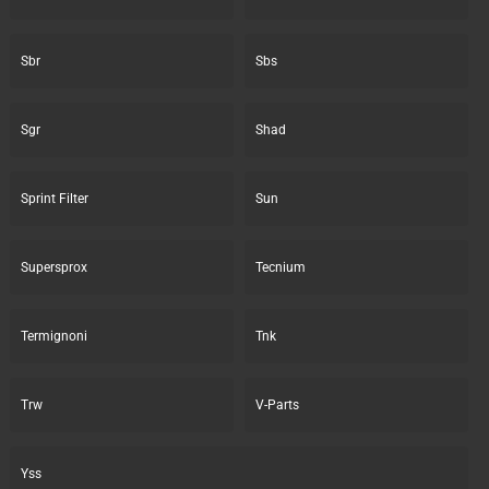
Sbr
Sbs
Sgr
Shad
Sprint Filter
Sun
Supersprox
Tecnium
Termignoni
Tnk
Trw
V-Parts
Yss