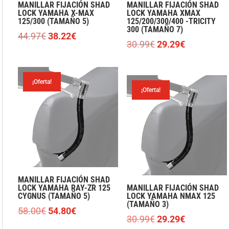
MANILLAR FIJACIÓN SHAD
MANILLAR FIJACIÓN SHAD
LOCK YAMAHA X-MAX
LOCK YAMAHA XMAX
125/300 (TAMAÑO 5)
125/200/300/400 -TRICITY
300 (TAMAÑO 7)
El
El
44.97
€
38.22
€
El
El
30.99
€
29.29
€
precio
precio
precio
precio
original
actual
original
actual
era:
es:
era:
es:
¡Oferta!
44.97€.
38.22€.
¡Oferta!
30.99€.
29.29€.
MANILLAR FIJACIÓN SHAD
LOCK YAMAHA RAY-ZR 125
MANILLAR FIJACIÓN SHAD
CYGNUS (TAMAÑO 5)
LOCK YAMAHA NMAX 125
(TAMAÑO 3)
El
El
58.00
€
54.80
€
El
El
30.99
€
29.29
€
precio
precio