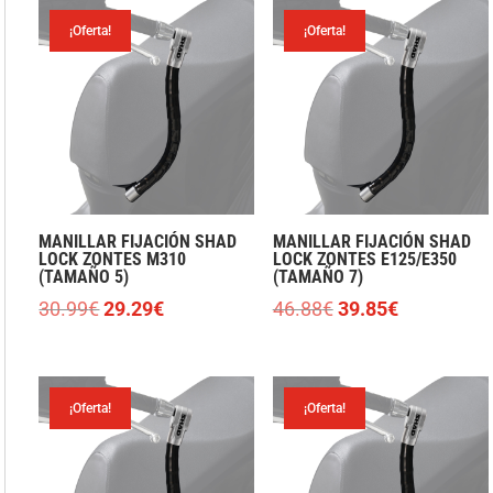
¡Oferta!
¡Oferta!
MANILLAR FIJACIÓN SHAD
MANILLAR FIJACIÓN SHAD
LOCK ZONTES M310
LOCK ZONTES E125/E350
(TAMAÑO 5)
(TAMAÑO 7)
El
El
El
El
30.99
€
29.29
€
46.88
€
39.85
€
precio
precio
precio
precio
original
actual
original
actual
era:
es:
era:
es:
¡Oferta!
¡Oferta!
30.99€.
29.29€.
46.88€.
39.85€.