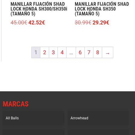
MANILLAR FIJACIÓN SHAD
MANILLAR FIJACIÓN SHAD
LOCK HONDA SH300/SH350i
LOCK HONDA SH350
(TAMAÑO 5)
(TAMAÑO 5)
El
El
El
El
45.00
€
42.52
€
30.99
€
29.29
€
precio
precio
precio
precio
original
actual
original
actual
era:
es:
era:
es:
1
2
3
4
…
6
7
8
→
45.00€.
42.52€.
30.99€.
29.29€.
MARCAS
All Balls
Arrowhead