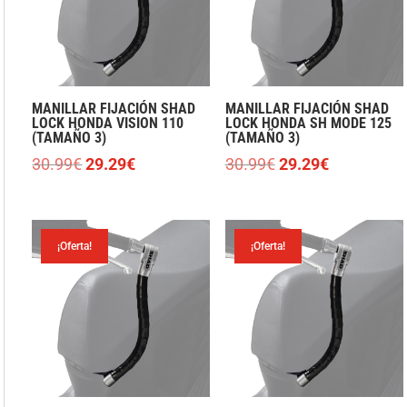
MANILLAR FIJACIÓN SHAD
MANILLAR FIJACIÓN SHAD
LOCK HONDA VISION 110
LOCK HONDA SH MODE 125
(TAMAÑO 3)
(TAMAÑO 3)
El
El
El
El
30.99
€
29.29
€
30.99
€
29.29
€
precio
precio
precio
precio
original
actual
original
actual
era:
es:
era:
es:
¡Oferta!
¡Oferta!
30.99€.
29.29€.
30.99€.
29.29€.