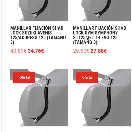
MANILLAR FIJACIÓN SHAD
MANILLAR FIJACIÓN SHAD
LOCK SUZUKI AVENIS
LOCK SYM SYMPHONY
125/ADDRESS 125 (TAMAÑO
ST125/JET 14 EVO 125
3)
(TAMAÑO 3)
El
El
El
El
40.89
€
34.76
€
29.50
€
27.88
€
precio
precio
precio
precio
original
actual
original
actual
era:
es:
era:
es:
¡Oferta!
¡Oferta!
40.89€.
34.76€.
29.50€.
27.88€.