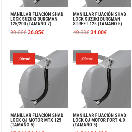
MANILLAR FIJACIÓN SHAD
MANILLAR FIJACIÓN SHAD
LOCK SUZUKI BURGMAN
LOCK SUZUKI BURGMAN
125/200 (TAMAÑO 7)
STREET 125 (TAMAÑO 5)
El
El
El
El
39.00
€
36.85
€
40.00
€
34.00
€
precio
precio
precio
precio
original
actual
original
actual
era:
es:
era:
es:
¡Oferta!
¡Oferta!
39.00€.
36.85€.
40.00€.
34.00€.
MANILLAR FIJACIÓN SHAD
MANILLAR FIJACIÓN SHAD
LOCK QJ MOTOR MTX 125
LOCK QJ MOTOR FORT 4.0
(TAMAÑO 5)
(TAMAÑO 5)