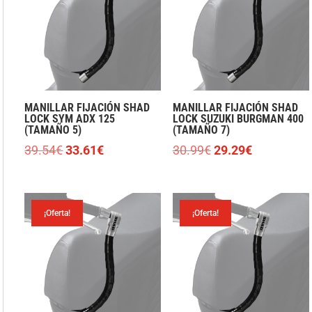
MANILLAR FIJACIÓN SHAD
MANILLAR FIJACIÓN SHAD
LOCK SYM ADX 125
LOCK SUZUKI BURGMAN 400
(TAMAÑO 5)
(TAMAÑO 7)
El
El
El
El
39.54
€
33.61
€
30.99
€
29.29
€
precio
precio
precio
precio
original
actual
original
actual
era:
es:
era:
es:
¡Oferta!
¡Oferta!
39.54€.
33.61€.
30.99€.
29.29€.