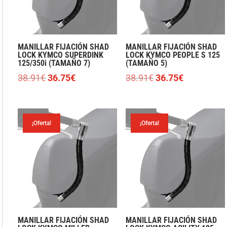
MANILLAR FIJACIÓN SHAD
MANILLAR FIJACIÓN SHAD
LOCK KYMCO SUPERDINK
LOCK KYMCO PEOPLE S 125
125/350i (TAMAÑO 7)
(TAMAÑO 5)
El
El
El
El
38.91
€
36.75
€
38.91
€
36.75
€
precio
precio
precio
precio
original
actual
original
actual
era:
es:
era:
es:
¡Oferta!
¡Oferta!
38.91€.
36.75€.
38.91€.
36.75€.
MANILLAR FIJACIÓN SHAD
MANILLAR FIJACIÓN SHAD