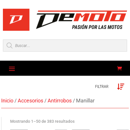
Búsqueda
de
productos
FILTRAR
Inicio
/
Accesorios
/
Antirrobos
/ Manillar
Mostrando 1–50 de 383 resultados