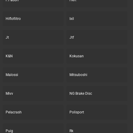
F.Fabbri
Hert
Hiflofiltro
Ixil
Jt
Jtf
K&N
Kokusan
Malossi
Mitsuboshi
Mivv
NG Brake Disc
Pelacrash
Polisport
Puig
Rk