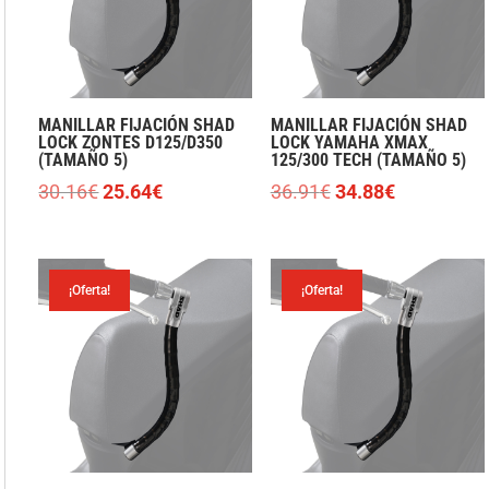
MANILLAR FIJACIÓN SHAD
MANILLAR FIJACIÓN SHAD
LOCK ZONTES D125/D350
LOCK YAMAHA XMAX
(TAMAÑO 5)
125/300 TECH (TAMAÑO 5)
El
El
El
El
30.16
€
25.64
€
36.91
€
34.88
€
precio
precio
precio
precio
original
actual
original
actual
era:
es:
era:
es:
¡Oferta!
¡Oferta!
30.16€.
25.64€.
36.91€.
34.88€.