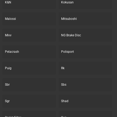
K&N
Kokusan
Malossi
Mitsuboshi
Mivv
NG Brake Disc
Pelacrash
Polisport
Puig
Rk
Sbr
Sbs
Sgr
Shad