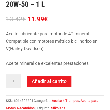
20W-50 – 1 L
El
El
13.42
€
11.99
€
precio
precio
original
actual
Aceite lubricante para motor de 4T mineral.
era:
es:
Compatible con motores métrico bicilindrico en
13.42€.
11.99€.
V(Harley Davidson).
Aceite mineral de excelentes prestaciones
Aceite
Añadir al carrito
motor
SILKOLENE
V-
SKU:
601450662
Categorías:
Aceite 4 Tiempos
,
Aceite para
TWIN
Motos
,
Recambios
Etiqueta:
Silkolene