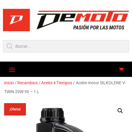
Búsqueda
de
productos
Inicio
/
Recambios
/
Aceite 4 Tiempos
/ Aceite motor SILKOLENE V-
TWIN 20W-50 – 1 L
¡Oferta!