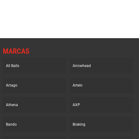
era:
es:
era:
es:
11.85€.
8.31€.
36.20€.
18.11€.
MARCAS
All Balls
Arrowhead
Artago
Artein
Athena
AXP
Bando
Braking