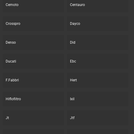
Cemoto
Centauro
Crosspro
Dayco
Denso
Did
Ducati
Ebc
F.Fabbri
Hert
Hiflofiltro
Ixil
Jt
Jtf