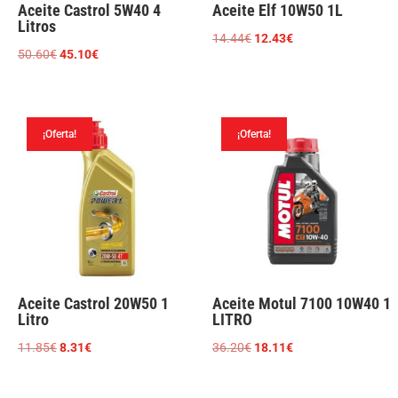
Aceite Castrol 5W40 4
Aceite Elf 10W50 1L
Litros
El
El
14.44
€
12.43
€
El
El
50.60
€
45.10
€
precio
precio
precio
precio
original
actual
original
actual
era:
es:
era:
es:
14.44€.
12.43€.
¡Oferta!
¡Oferta!
50.60€.
45.10€.
Aceite Castrol 20W50 1
Aceite Motul 7100 10W40 1
Litro
LITRO
El
El
El
El
11.85
€
8.31
€
36.20
€
18.11
€
precio
precio
precio
precio
original
actual
original
actual