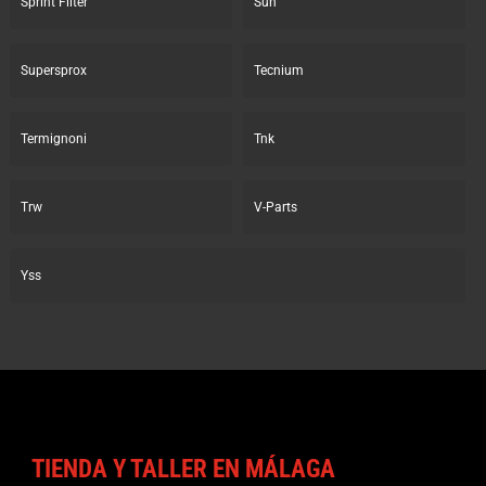
Sprint Filter
Sun
Supersprox
Tecnium
Termignoni
Tnk
Trw
V-Parts
Yss
TIENDA Y TALLER EN MÁLAGA