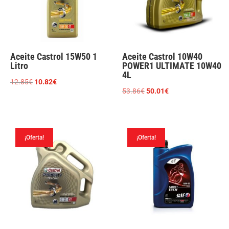
Aceite Castrol 15W50 1
Aceite Castrol 10W40
Litro
POWER1 ULTIMATE 10W40
4L
El
El
12.85
€
10.82
€
El
El
53.86
€
50.01
€
precio
precio
precio
precio
original
actual
original
actual
era:
es:
era:
es:
12.85€.
10.82€.
¡Oferta!
¡Oferta!
53.86€.
50.01€.