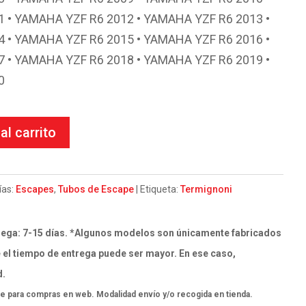
 • YAMAHA YZF R6 2012 • YAMAHA YZF R6 2013 •
 • YAMAHA YZF R6 2015 • YAMAHA YZF R6 2016 •
 • YAMAHA YZF R6 2018 • YAMAHA YZF R6 2019 •
0
al carrito
ías:
Escapes
,
Tubos de Escape
Etiqueta:
Termignoni
ega: 7-15 días. *Algunos modelos son únicamente fabricados
 el tiempo de entrega puede ser mayor. En ese caso,
d.
e para compras en web. Modalidad envío y/o recogida en tienda.