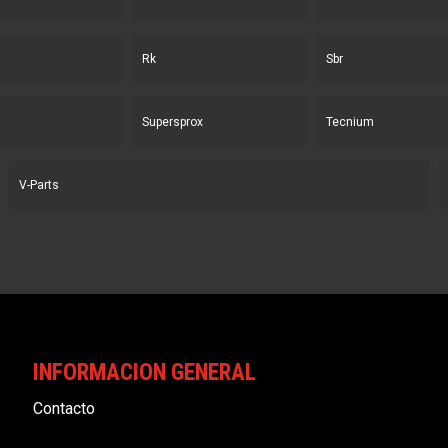
Rk
Sbr
Supersprox
Tecnium
V-Parts
INFORMACION GENERAL
Contacto