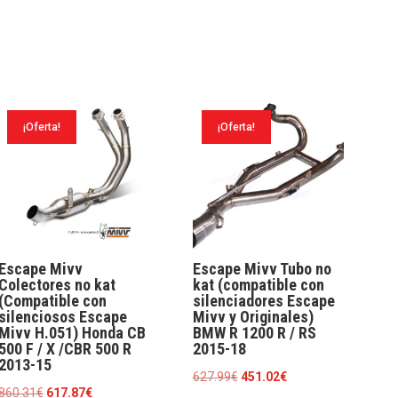
¡Oferta!
¡Oferta!
Escape Mivv
Escape Mivv Tubo no
Colectores no kat
kat (compatible con
(Compatible con
silenciadores Escape
silenciosos Escape
Mivv y Originales)
Mivv H.051) Honda CB
BMW R 1200 R / RS
500 F / X /CBR 500 R
2015-18
2013-15
El
El
627.99
€
451.02
€
El
El
860.31
€
617.87
€