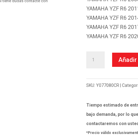
i tiene dudas contacte con
YAMAHA YZF R6 2011
YAMAHA YZF R6 2014
YAMAHA YZF R6 2017
YAMAHA YZF R6 202
Escape
Añadir 
Termignoni
Para
Yamaha
SKU:
Y077080CR
Categor
R6
Y077080Cr
Tiempo estimado de entr
cantidad
bajo demanda, por lo que
contactaremos con uste
*Precio válido exclusivament