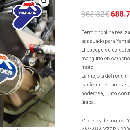
El
863.82
€
688.
preci
origin
Termignoni ha realiz
era:
adecuado para Yamah
863.8
El escape se caracter
manguito en carbono p
moto.
La mejora del rendim
carácter de carreras
poderosa, junto con 
única.
Modelos de motos: 
YAMAHA YZF R6 2008