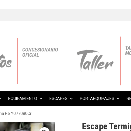
TA
CONCESIONARIO
MO
OFICIAL
EQUIPAMIENTO
ESCAPES
PORTAEQUIPAJES
R
aha R6 Y077080Cr
Escape Termi