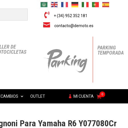

+ (34) 952 352 181

contacto@demoto.es
LLER DE
PARKING
TOCICLETAS
TEMPORADA
0
ECAMBIOS
OUTLET
MI CUENTA
gnoni Para Yamaha R6 Y077080Cr