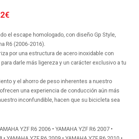
El
72
€
o
precio
al
actual
ado el escape homologado, con diseño Gp Style,
es:
a R6 (2006-2016).
2€.
688.72€.
iza por una estructura de acero inoxidable con
ara darle más ligereza y un carácter exclusivo a tu
iento y el ahorro de peso inherentes a nuestro
, ofrecen una experiencia de conducción aún más
nuestro inconfundible, hacen que su bicicleta sea
YAMAHA YZF R6 2006 • YAMAHA YZF R6 2007 •
 • YAMAHA YZF R6 2009 • YAMAHA YZF R6 2010 •