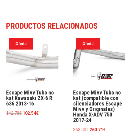
PRODUCTOS RELACIONADOS
¡Oferta!
¡Oferta!
Escape Mivv Tubo no
Escape Mivv Tubo no
kat Kawasaki ZX-6 R
kat (compatible con
636 2013-16
silenciadores Escape
Mivv y Originales)
El
El
142.78
€
102.54
€
Honda X-ADV 750
2017-24
precio
precio
original
actual
El
El
363.00
€
260.71
€
era:
es: