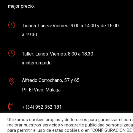
mejor precio.
}
Tienda: Lunes-Viernes: 9:00 a 14:00 y de 16:00
a 19:30
}
Taller: Lunes-Viernes: 8.00 a 18.30
ininterrumpido
Alfredo Corrochano, 57 y 65

P.I. El Viso. Málaga.

+ (34) 952 352 181
Utilizamos cookies propias y de terceros para garantizar el cor

mejorar nuestros servicios y mostrarte publicidad personalizada
contacto@demoto.es
para permitir el uso de estas cookies o en “CONFIGURACIÓN DE