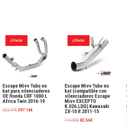
¡Oferta!
¡Oferta!
Escape Mivv Tubo no
Escape Mivv Tubo no
kat para silenciadores
kat (compatible con
OE Honda CRF 1000 L
silenciadores Escape
Africa Twin 2016-19
Mivv EXCEPTO
K.026.LDG) Kawasaki
El
El
552.97
€
397.14
€
ZX-10 R 2011-15
precio
precio
El
El
114.95
€
82.56
€
original
actual