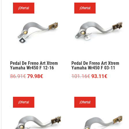
¡Oferta!
¡Oferta!
Pedal De Freno Art Xtrem
Pedal De Freno Art Xtrem
Yamaha Wr450 F 12-16
Yamaha Wr450 F 03-11
El
El
El
El
86.91
€
79.98
€
101.16
€
93.11
€
precio
precio
precio
precio
original
actual
original
actual
era:
es:
era:
es:
¡Oferta!
¡Oferta!
86.91€.
79.98€.
101.16€.
93.11€.