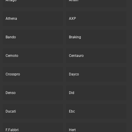
Artago
Artein
Athena
AXP
Bando
Braking
Cemoto
Centauro
Crosspro
Dayco
Denso
Did
Ducati
Ebc
F.Fabbri
Hert