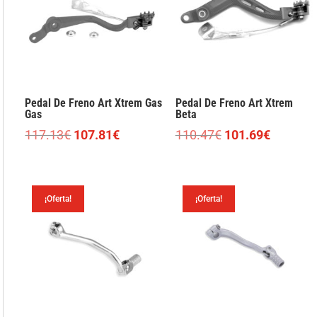
Pedal De Freno Art Xtrem Gas
Pedal De Freno Art Xtrem
Gas
Beta
El
El
El
El
117.13
€
107.81
€
110.47
€
101.69
€
precio
precio
precio
precio
original
actual
original
actual
era:
es:
era:
es:
¡Oferta!
¡Oferta!
117.13€.
107.81€.
110.47€.
101.69€