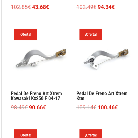
El
El
El
El
102.85
€
43.68
€
102.49
€
94.34
€
precio
precio
precio
precio
original
actual
original
actual
era:
es:
era:
es:
¡Oferta!
¡Oferta!
102.85€.
43.68€.
102.49€.
94.34€.
Pedal De Freno Art Xtrem
Pedal De Freno Art Xtrem
Kawasaki Kx250 F 04-17
Ktm
El
El
El
El
98.49
€
90.66
€
109.14
€
100.46
€
precio
precio
precio
precio
original
actual
original
actual
era:
es:
era:
es:
¡Oferta!
¡Oferta!