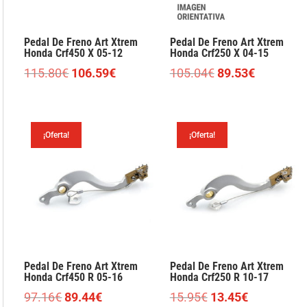
Pedal De Freno Art Xtrem
Pedal De Freno Art Xtrem
Honda Crf450 X 05-12
Honda Crf250 X 04-15
El
El
El
El
115.80
€
106.59
€
105.04
€
89.53
€
precio
precio
precio
precio
original
actual
original
actual
era:
es:
era:
es:
¡Oferta!
¡Oferta!
115.80€.
106.59€.
105.04€.
89.53€.
Pedal De Freno Art Xtrem
Pedal De Freno Art Xtrem
Honda Crf450 R 05-16
Honda Crf250 R 10-17
El
El
El
El
97.16
€
89.44
€
15.95
€
13.45
€