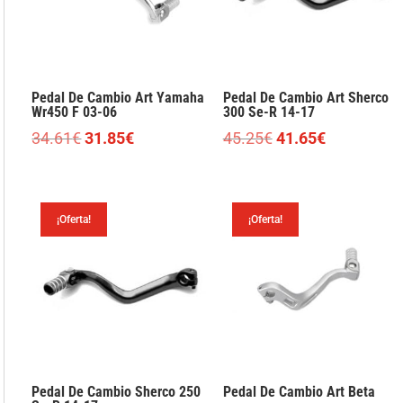
Pedal De Cambio Art Yamaha
Pedal De Cambio Art Sherco
Wr450 F 03-06
300 Se-R 14-17
El
El
El
El
34.61
€
31.85
€
45.25
€
41.65
€
precio
precio
precio
precio
original
actual
original
actual
era:
es:
era:
es:
¡Oferta!
¡Oferta!
34.61€.
31.85€.
45.25€.
41.65€.
Pedal De Cambio Sherco 250
Pedal De Cambio Art Beta