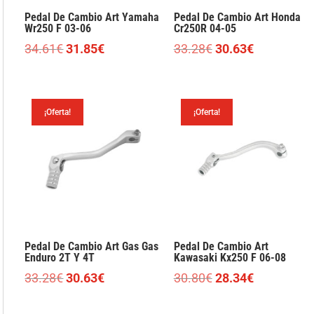
Pedal De Cambio Art Yamaha
Pedal De Cambio Art Honda
Wr250 F 03-06
Cr250R 04-05
El
El
El
El
34.61
€
31.85
€
33.28
€
30.63
€
precio
precio
precio
precio
original
actual
original
actual
era:
es:
era:
es:
¡Oferta!
¡Oferta!
34.61€.
31.85€.
33.28€.
30.63€.
Pedal De Cambio Art Gas Gas
Pedal De Cambio Art
Enduro 2T Y 4T
Kawasaki Kx250 F 06-08
El
El
El
El
33.28
€
30.63
€
30.80
€
28.34
€
precio
precio
precio
precio
original
actual
original
actual