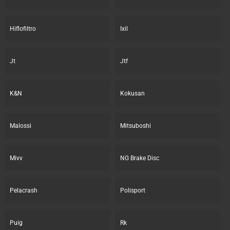
Hiflofiltro
Ixil
Jt
Jtf
K&N
Kokusan
Malossi
Mitsuboshi
Mivv
NG Brake Disc
Pelacrash
Polisport
Puig
Rk