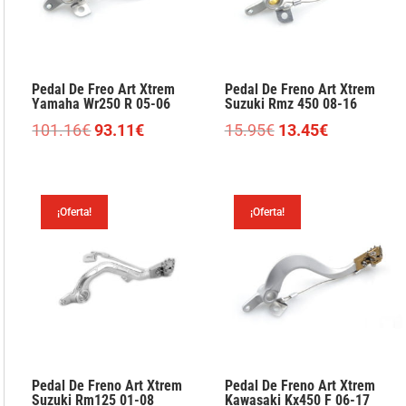
Pedal De Freo Art Xtrem
Pedal De Freno Art Xtrem
Yamaha Wr250 R 05-06
Suzuki Rmz 450 08-16
El
El
El
El
101.16
€
93.11
€
15.95
€
13.45
€
precio
precio
precio
precio
original
actual
original
actual
era:
es:
era:
es:
¡Oferta!
¡Oferta!
101.16€.
93.11€.
15.95€.
13.45€.
Pedal De Freno Art Xtrem
Pedal De Freno Art Xtrem
Suzuki Rm125 01-08
Kawasaki Kx450 F 06-17