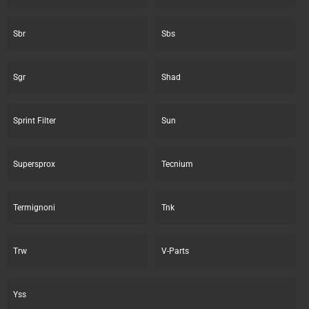
Sbr
Sbs
Sgr
Shad
Sprint Filter
Sun
Supersprox
Tecnium
Termignoni
Tnk
Trw
V-Parts
Yss