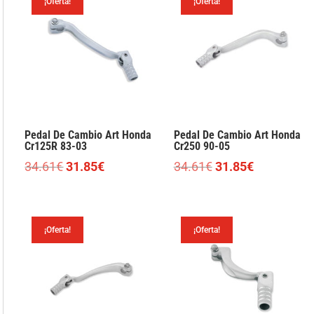
¡Oferta!
¡Oferta!
37.27€.
34.30€.
37.27€.
34.30€.
Pedal De Cambio Art Honda
Pedal De Cambio Art Honda
Cr125R 83-03
Cr250 90-05
El
El
El
El
34.61
€
31.85
€
34.61
€
31.85
€
precio
precio
precio
precio
original
actual
original
actual
era:
es:
era:
es:
¡Oferta!
¡Oferta!
34.61€.
31.85€.
34.61€.
31.85€.