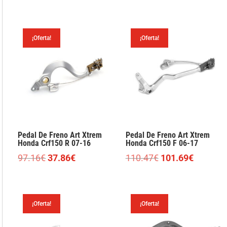
precio
precio
precio
precio
original
actual
original
actual
era:
es:
era:
es:
¡Oferta!
¡Oferta!
97.16€.
89.44€.
15.95€.
13.45€.
Pedal De Freno Art Xtrem
Pedal De Freno Art Xtrem
Honda Crf150 R 07-16
Honda Crf150 F 06-17
El
El
El
El
97.16
€
37.86
€
110.47
€
101.69
€
precio
precio
precio
precio
original
actual
original
actual
era:
es:
era:
es:
¡Oferta!
¡Oferta!
97.16€.
37.86€.
110.47€.
101.69€