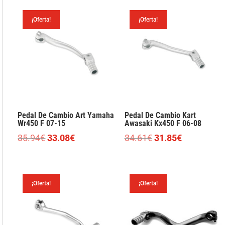
era:
es:
era:
es:
¡Oferta!
¡Oferta!
33.28€.
30.63€.
30.80€.
28.34€.
Pedal De Cambio Art Yamaha
Pedal De Cambio Kart
Wr450 F 07-15
Awasaki Kx450 F 06-08
El
El
El
El
35.94
€
33.08
€
34.61
€
31.85
€
precio
precio
precio
precio
original
actual
original
actual
era:
es:
era:
es:
¡Oferta!
¡Oferta!
35.94€.
33.08€.
34.61€.
31.85€.