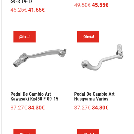
Se-R 14-17
El
El
49.50
€
45.55
€
El
El
45.25
€
41.65
€
precio
precio
precio
precio
original
actual
original
actual
era:
es:
era:
es:
49.50€.
45.55€.
¡Oferta!
¡Oferta!
45.25€.
41.65€.
Pedal De Cambio Art
Pedal De Cambio Art
Kawasaki Kx450 F 09-15
Husqvarna Varios
El
El
El
El
37.27
€
34.30
€
37.27
€
34.30
€
precio
precio
precio
precio
original
actual
original
actual
era:
es:
era:
es: