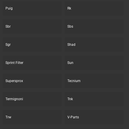
Puig
Rk
Sbr
Sbs
Sgr
Shad
Sprint Filter
Sun
Supersprox
Tecnium
Termignoni
Tnk
Trw
V-Parts