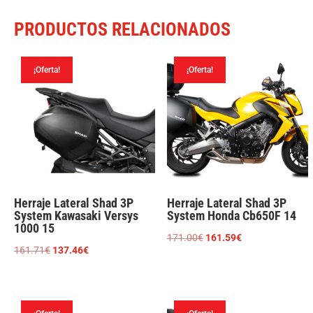
PRODUCTOS RELACIONADOS
¡Oferta!
¡Oferta!
Herraje Lateral Shad 3P
Herraje Lateral Shad 3P
System Kawasaki Versys
System Honda Cb650F 14
1000 15
El
El
171.00
€
161.59
€
El
El
161.71
€
137.46
€
precio
precio
precio
precio
original
actual
original
actual
era:
es:
era:
es:
171.00€.
161.59€.