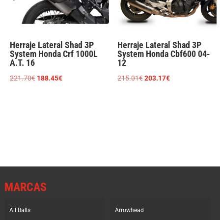
Herraje Lateral Shad 3P
Herraje Lateral Shad 3P
System Honda Crf 1000L
System Honda Cbf600 04-
A.T. 16
12
El
El
El
El
221.70
€
188.45
€
215.01
€
203.17
€
precio
precio
precio
precio
original
actual
original
actual
era:
es:
era:
es:
221.70€.
188.45€.
215.01€.
203.17€.
MARCAS
All Balls
Arrowhead