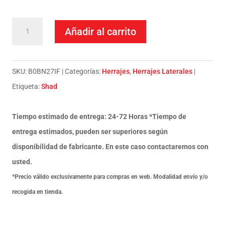
Herraje
Añadir al carrito
Lateral
Shad
3P
SKU:
B0BN27IF
Categorías:
Herrajes
,
Herrajes Laterales
System
Etiqueta:
Shad
Benelli
Bn
Tiempo estimado de entrega: 24-72 Horas *Tiempo de
251
entrega estimados, pueden ser superiores según
17
disponibilidad de fabricante. En este caso contactaremos con
cantidad
usted.
*Precio válido exclusivamente para compras en web. Modalidad envío y/o
recogida en tienda.