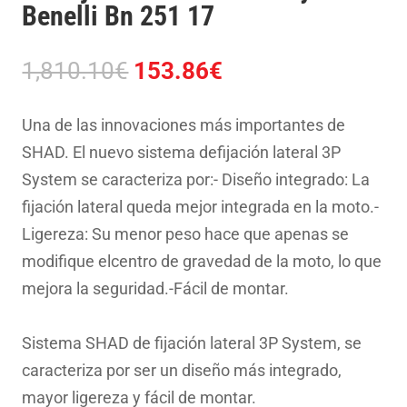
Benelli Bn 251 17
El
El
1,810.10
€
153.86
€
precio
precio
original
actual
Una de las innovaciones más importantes de
era:
es:
SHAD. El nuevo sistema defijación lateral 3P
1,810.10€.
153.86€.
System se caracteriza por:- Diseño integrado: La
fijación lateral queda mejor integrada en la moto.-
Ligereza: Su menor peso hace que apenas se
modifique elcentro de gravedad de la moto, lo que
mejora la seguridad.-Fácil de montar.
Sistema SHAD de fijación lateral 3P System, se
caracteriza por ser un diseño más integrado,
mayor ligereza y fácil de montar.