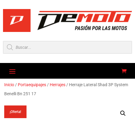
Búsqueda
de
productos
Inicio
/
Portaequipajes
/
Herrajes
/ Herraje Lateral Shad 3P System
Benelli Bn 251 17
¡Oferta!