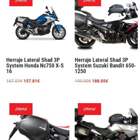
¡Oferta!
¡Oferta!
161.71€.
137.46€.
Herraje Lateral Shad 3P
Herraje Lateral Shad 3P
System Honda Nc750 X-S
System Suzuki Bandit 650-
16
1250
El
El
El
El
167.01
€
157.81
€
199.00
€
188.05
€
precio
precio
precio
precio
original
actual
original
actual
era:
es:
era:
es:
¡Oferta!
¡Oferta!
167.01€.
157.81€.
199.00€.
188.05€.