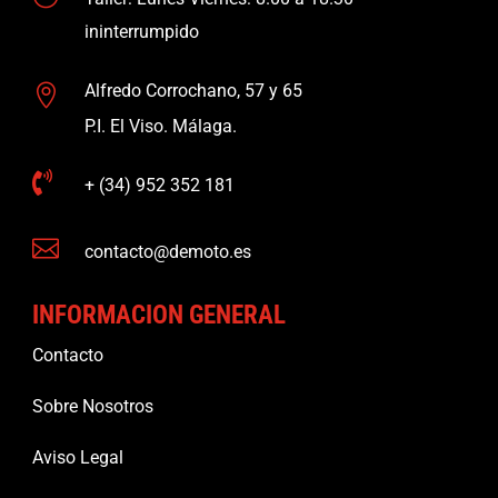
ininterrumpido
Alfredo Corrochano, 57 y 65

P.I. El Viso. Málaga.

+ (34) 952 352 181

contacto@demoto.es
INFORMACION GENERAL
Contacto
Sobre Nosotros
Aviso Legal