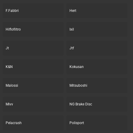
F.Fabbri
Hert
Hiflofiltro
Ixil
Jt
Jtf
K&N
Kokusan
Malossi
Mitsuboshi
Mivv
NG Brake Disc
Pelacrash
Polisport