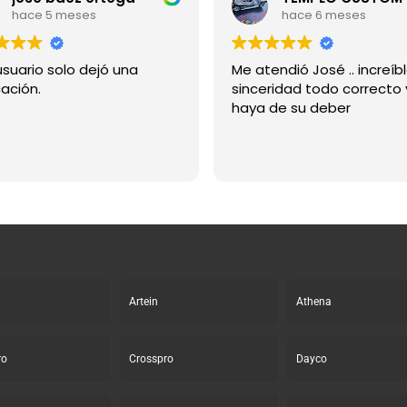
hace 5 meses
hace 6 meses
usuario solo dejó una
Me atendió José .. increíb
cación.
sinceridad todo correcto
haya de su deber
Artein
Athena
ro
Crosspro
Dayco