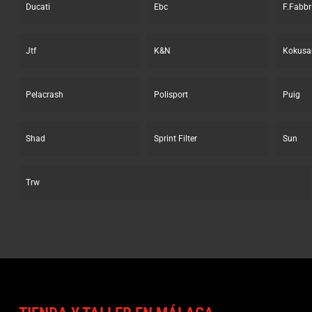
Ducati
Ebc
F.Fabbr
Jtf
K&N
Kokusa
Pelacrash
Polisport
Puig
Shad
Sprint Filter
Sun
Trw