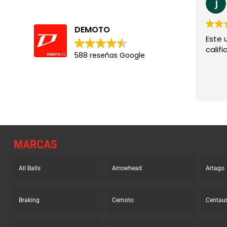
DEMOTO
Este 
califi
588 reseñas Google
MARCAS
All Balls
Arrowhead
Artago
Braking
Cemoto
Centau