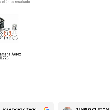
 el único resultado
Yamaha Aerox
IL723
€
jose baez ortega