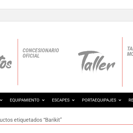
TA
CONCESIONARIO
MO
OFICIAL
EQUIPAMIENTO
ESCAPES
PORTAEQUIPAJES
R
uctos etiquetados “Barikit”