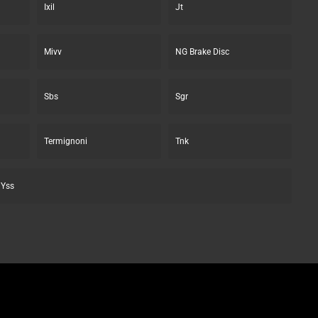
Ixil
Jt
Mivv
NG Brake Disc
Sbs
Sgr
Termignoni
Tnk
Yss