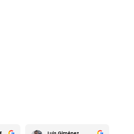
TEMPLO CUSTOM ESPAMEX Macias Taboada
Luis Giménez