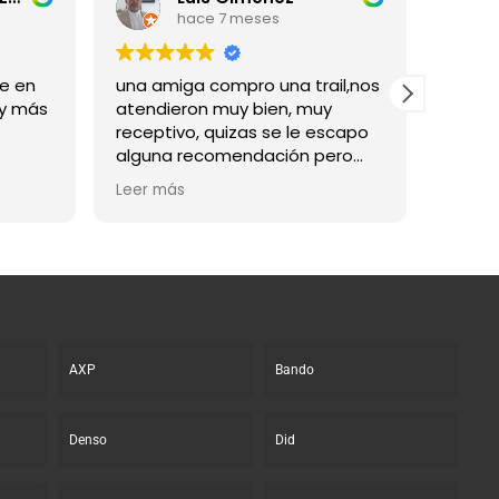
hace 7 meses
le en
una amiga compro una trail,nos
Súper 
 y más
atendieron muy bien, muy
trabaj
receptivo, quizas se le escapo
person
alguna recomendación pero
Llegué
bueno nada importante
abrier
Leer más
Leer m
moto 
de sem
espect
Los tr
AXP
Bando
Denso
Did