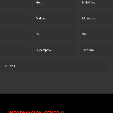
i
Hert
Hiflofiltro
n
Malossi
Mitsuboshi
Rk
Sbr
Supersprox
Tecnium
V-Parts