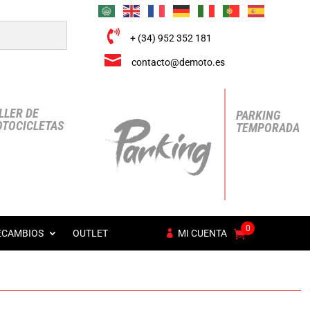

+ (34) 952 352 181

contacto@demoto.es
LLER DE
PARKING
TOCICLETAS
TEMPORADA
0
ECAMBIOS
OUTLET
MI CUENTA