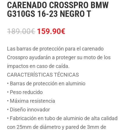
CARENADO CROSSPRO BMW
G310GS 16-23 NEGRO T
El
El
189.00
€
159.90
€
precio
precio
original
actual
Las barras de protección para el carenado
era:
es:
Crosspro ayudarán a proteger su moto de los
189.00€.
159.90€.
impactos en caso de caída.
CARACTERÍSTICAS TÉCNICAS
• Barras de protección en aluminio
• Peso reducido
• Máxima resistencia
• Diseño innovador
• Fabricación en tubo de aluminio de alta calidad
con 25mm de diámetro y pared de 3mm de