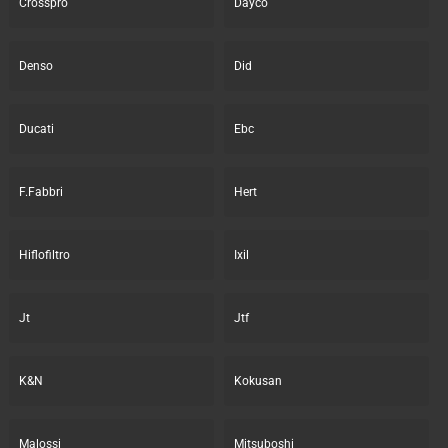
Crosspro
Dayco
Denso
Did
Ducati
Ebc
F.Fabbri
Hert
Hiflofiltro
Ixil
Jt
Jtf
K&N
Kokusan
Malossi
Mitsuboshi