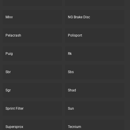
Mivv
NG Brake Disc
Pelacrash
Polisport
Puig
Rk
Sbr
Sbs
Sgr
Shad
Sprint Filter
Sun
Supersprox
Tecnium