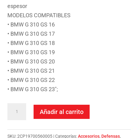
espesor
MODELOS COMPATIBLES
• BMW G 310 GS 16
• BMW G 310 GS 17
• BMW G 310 GS 18
• BMW G 310 GS 19
• BMW G 310 GS 20
• BMW G 310 GS 21
• BMW G 310 GS 22
• BMW G 310 GS 23″;
BARRAS
Añadir al carrito
PROTECCION
CARENADO
CROSSPRO
SKU:
2CP19700560005
Categorías:
Accesorios
,
Defensas
,