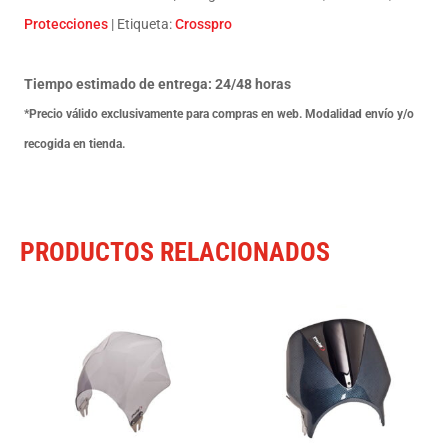
BMW
Protecciones
Etiqueta:
Crosspro
G310GS
16-
Tiempo estimado de entrega: 24/48 horas
23
*Precio válido exclusivamente para compras en web. Modalidad envío y/o
NEGRO
recogida en tienda.
T
cantidad
PRODUCTOS RELACIONADOS