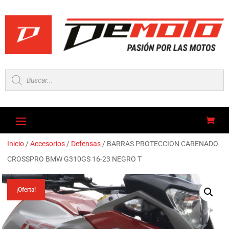
Búsqueda
de
productos
Inicio
/
Accesorios
/
Defensas
/ BARRAS PROTECCION CARENADO
CROSSPRO BMW G310GS 16-23 NEGRO T
¡Oferta!