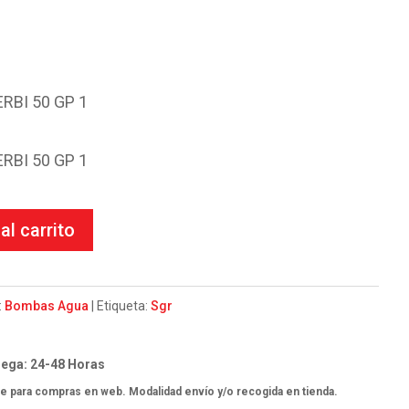
El
€
precio
l
actual
RBI 50 GP 1
es:
.
10.63€.
RBI 50 GP 1
al carrito
:
Bombas Agua
Etiqueta:
Sgr
ega: 24-48 Horas
e para compras en web. Modalidad envío y/o recogida en tienda.