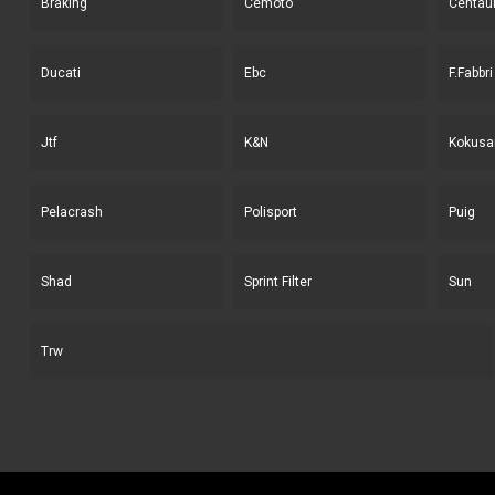
Braking
Cemoto
Centau
Ducati
Ebc
F.Fabbri
Jtf
K&N
Kokusa
Pelacrash
Polisport
Puig
Shad
Sprint Filter
Sun
Trw