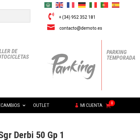

+ (34) 952 352 181

contacto@demoto.es
LLER DE
PARKING
TOCICLETAS
TEMPORADA
0
ECAMBIOS
OUTLET
MI CUENTA
gr Derbi 50 Gp 1