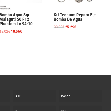
Bomba Agua Sgr
Kit Tecnium Repara Eje
Malaguti 50 F12
Bomba De Agua
Phantom Lc 94-10
El
El
33.00
€
25.29
€
El
El
12.02
€
10.56
€
precio
precio
precio
precio
original
actual
original
actual
era:
es:
era:
es:
33.00€.
25.29€.
12.02€.
10.56€.
AXP
Bando