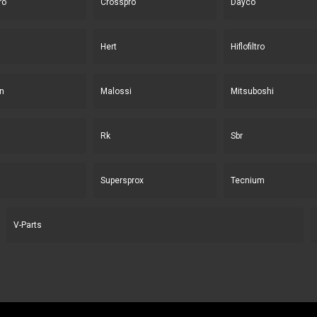
ro
Crosspro
Dayco
Hert
Hiflofiltro
n
Malossi
Mitsuboshi
Rk
Sbr
Supersprox
Tecnium
V-Parts