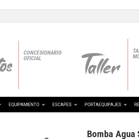
TA
CONCESIONARIO
MO
OFICIAL
EQUIPAMIENTO
ESCAPES
PORTAEQUIPAJES
R
Bomba Agua S