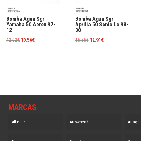
Bomba Agua Sgr
Bomba Agua Sgr
Yamaha 50 Aerox 97-
Aprilia 50 Sonic Lc 98-
12
00
El
El
El
El
12.02
€
10.56
€
15.55
€
12.91
€
precio
precio
precio
precio
original
actual
original
actual
era:
es:
era:
es:
12.02€.
10.56€.
15.55€.
12.91€.
MARCAS
All Balls
Arrowhead
Artago