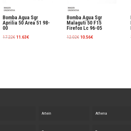
Bomba Agua Sgr
Bomba Agua Sgr
Aprilia 50 Area 51 98-
Malaguti 50 F15
00
Firefox Lc 96-05
El
El
El
El
17.22
€
11.63
€
12.02
€
10.56
€
precio
precio
precio
precio
original
actual
original
actual
era:
es:
era:
es:
17.22€.
11.63€.
12.02€.
10.56€.
Artein
Athena