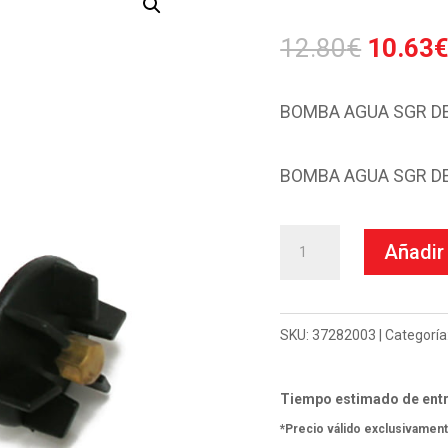
El
12.80
€
10.63
precio
origina
BOMBA AGUA SGR DE
era:
12.80€
BOMBA AGUA SGR DE
Bomba
Añadir 
Agua
Sgr
Derbi
SKU:
37282003
Categoría
50
Gp
Tiempo estimado de entr
1
*Precio válido exclusivament