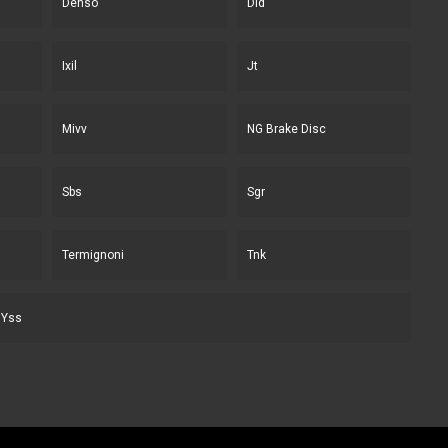
Denso
Did
Ixil
Jt
Mivv
NG Brake Disc
Sbs
Sgr
Termignoni
Tnk
Yss