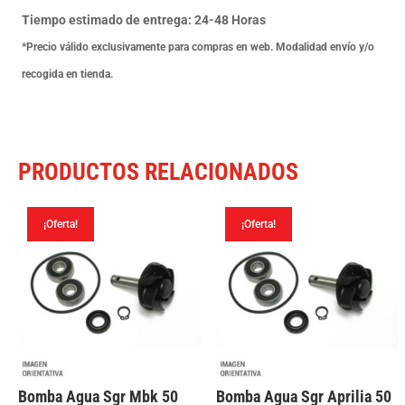
Nrg
Tiempo estimado de entrega: 24-48 Horas
Extreme
*Precio válido exclusivamente para compras en web. Modalidad envío y/o
Lc
recogida en tienda.
99-
00
cantidad
PRODUCTOS RELACIONADOS
¡Oferta!
¡Oferta!
Bomba Agua Sgr Mbk 50
Bomba Agua Sgr Aprilia 50