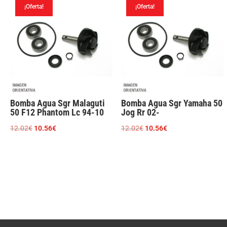
¡Oferta!
¡Oferta!
12.02€.
10.56€.
15.55€.
12.91€.
Bomba Agua Sgr Malaguti
Bomba Agua Sgr Yamaha 50
50 F12 Phantom Lc 94-10
Jog Rr 02-
El
El
El
El
12.02
€
10.56
€
12.02
€
10.56
€
precio
precio
precio
precio
original
actual
original
actual
era:
es:
era:
es:
12.02€.
10.56€.
12.02€.
10.56€.