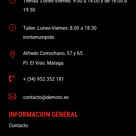
Tienda: Lunes-Viernes: 9:00 a 14:00 y de 16:00 a
19:30
}
Taller: Lunes-Viernes: 8.00 a 18.30
ininterrumpido
Alfredo Corrochano, 57 y 65

P.I. El Viso. Málaga.

+ (34) 952 352 181

contacto@demoto.es
INFORMACION GENERAL
Contacto