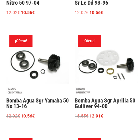
Nitro 50 97-04
Sr Lc Dd 93-96
El
El
El
El
12.02
€
10.56
€
12.02
€
10.56
€
precio
precio
precio
precio
original
actual
original
actual
era:
es:
era:
es:
¡Oferta!
¡Oferta!
12.02€.
10.56€.
12.02€.
10.56€.
Bomba Agua Sgr Yamaha 50
Bomba Agua Sgr Aprilia 50
Ns 13-16
Gulliver 94-00
El
El
El
El
12.02
€
10.56
€
15.55
€
12.91
€
precio
precio
precio
precio
original
actual
original
actual
era:
es:
era:
es: