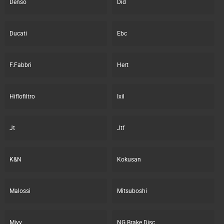
Denso
Did
Ducati
Ebc
F.Fabbri
Hert
Hiflofiltro
Ixil
Jt
Jtf
K&N
Kokusan
Malossi
Mitsuboshi
Mivv
NG Brake Disc