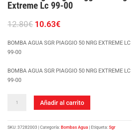
Extreme Lc 99-00
El
El
12.80
€
10.63
€
precio
precio
original
actual
BOMBA AGUA SGR PIAGGIO 50 NRG EXTREME LC
era:
es:
99-00
12.80€.
10.63€.
BOMBA AGUA SGR PIAGGIO 50 NRG EXTREME LC
99-00
Bomba
Añadir al carrito
Agua
Sgr
Piaggio
SKU:
37282003
Categoría:
Bombas Agua
Etiqueta:
Sgr
50