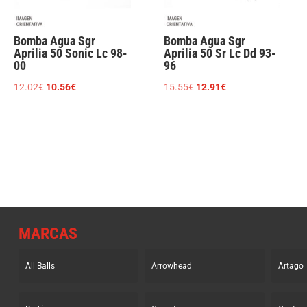
Bomba Agua Sgr
Bomba Agua Sgr
Aprilia 50 Sonic Lc 98-
Aprilia 50 Sr Lc Dd 93-
00
96
El
El
El
El
12.02
€
10.56
€
15.55
€
12.91
€
precio
precio
precio
precio
original
actual
original
actual
era:
es:
era:
es:
12.02€.
10.56€.
15.55€.
12.91€.
MARCAS
All Balls
Arrowhead
Artago