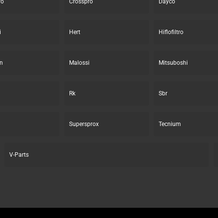
ro
Crosspro
Dayco
i
Hert
Hiflofiltro
n
Malossi
Mitsuboshi
Rk
Sbr
Supersprox
Tecnium
V-Parts