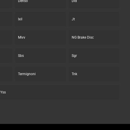
Denso
Did
Ixil
Jt
Mivv
NG Brake Disc
Sbs
Sgr
Termignoni
Tnk
Yss