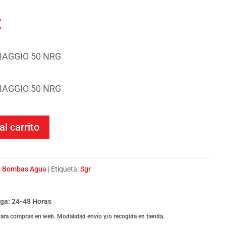
El
€
precio
l
actual
IAGGIO 50 NRG
es:
.
10.63€.
IAGGIO 50 NRG
al carrito
:
Bombas Agua
Etiqueta:
Sgr
ga: 24-48 Horas
para compras en web. Modalidad envío y/o recogida en tienda.