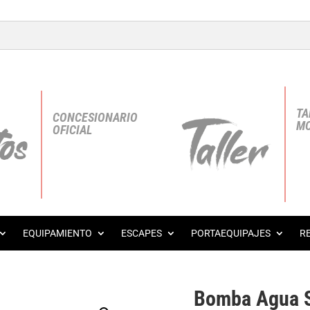
TA
CONCESIONARIO
MO
OFICIAL
EQUIPAMIENTO
ESCAPES
PORTAEQUIPAJES
R
g
Bomba Agua S