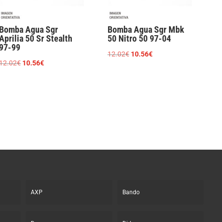
Bomba Agua Sgr
Bomba Agua Sgr Mbk
Aprilia 50 Sr Stealth
50 Nitro 50 97-04
97-99
El
El
12.02
€
10.56
€
El
El
12.02
€
10.56
€
precio
precio
precio
precio
original
actual
original
actual
era:
es:
era:
es:
12.02€.
10.56€.
12.02€.
10.56€.
AXP
Bando