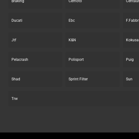
Braking
Cemoto
Centau
Ducati
Ebc
F.Fabbr
Jtf
K&N
Kokusa
Pelacrash
Polisport
Puig
Shad
Sprint Filter
Sun
Trw