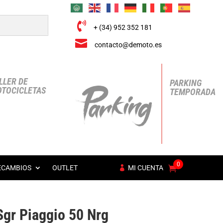

+ (34) 952 352 181

contacto@demoto.es
LLER DE
PARKING
TOCICLETAS
TEMPORADA
0
ECAMBIOS
OUTLET
MI CUENTA
gr Piaggio 50 Nrg