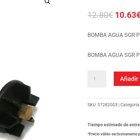
El
12.80
€
10.63
precio
origina
BOMBA AGUA SGR P
era:
12.80€
BOMBA AGUA SGR P
Bomba
Añadir 
Agua
Sgr
Piaggio
SKU:
37282003
Categoría
50
Nrg
Tiempo estimado de entre
cantidad
*Precio válido exclusivamente 