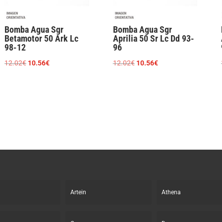
Bomba Agua Sgr
Bomba Agua Sgr
Betamotor 50 Ark Lc
Aprilia 50 Sr Lc Dd 93-
98-12
96
El
El
El
El
12.02
€
10.56
€
12.02
€
10.56
€
precio
precio
precio
precio
original
actual
original
actual
era:
es:
era:
es:
12.02€.
10.56€.
12.02€.
10.56€.
Artein
Athena