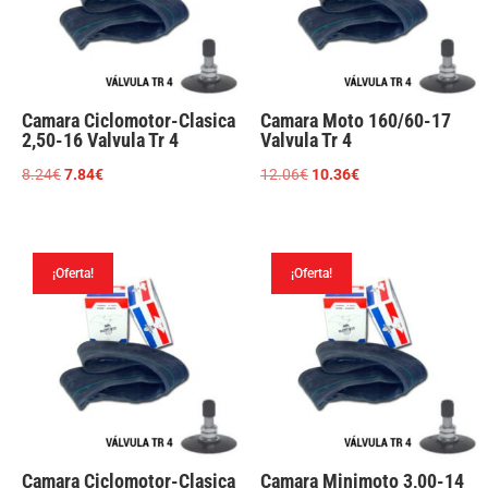
Camara Ciclomotor-Clasica
Camara Moto 160/60-17
2,50-16 Valvula Tr 4
Valvula Tr 4
El
El
El
El
8.24
€
7.84
€
12.06
€
10.36
€
precio
precio
precio
precio
original
actual
original
actual
era:
es:
era:
es:
¡Oferta!
¡Oferta!
8.24€.
7.84€.
12.06€.
10.36€.
Camara Ciclomotor-Clasica
Camara Minimoto 3,00-14