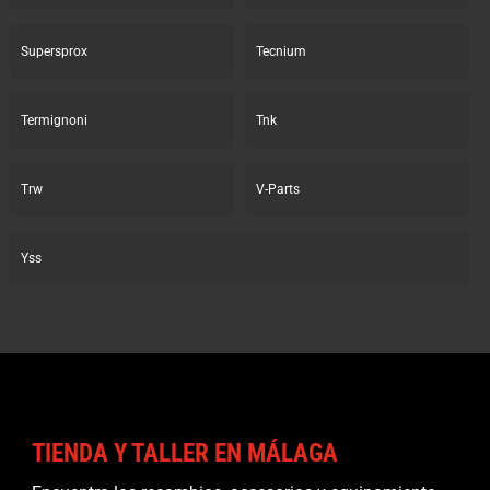
Supersprox
Tecnium
Termignoni
Tnk
Trw
V-Parts
Yss
TIENDA Y TALLER EN MÁLAGA