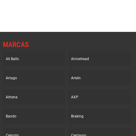
era:
es:
era:
es:
7.55€.
6.50€.
9.78€.
8.54€.
MARCAS
All Balls
Arrowhead
Artago
Artein
Athena
AXP
Bando
Braking
Cemoto
Centauro