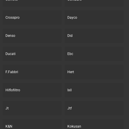
Crosspro
Dayco
Denso
Did
Ducati
Ebc
F.Fabbri
Hert
Hiflofiltro
Ixil
Jt
Jtf
K&N
Kokusan