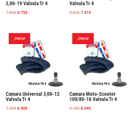
2,00-19 Valvula Tr 4
Valvula Tr 4
El
El
El
El
7.84
€
6.75
€
8.62
€
7.41
€
precio
precio
precio
precio
original
actual
original
actual
era:
es:
era:
es:
¡Oferta!
¡Oferta!
7.84€.
6.75€.
8.62€.
7.41€.
Camara Universal 3,00-12
Camara Moto-Scooter
Valvula Tr 4
100/80-16 Valvula Tr 4
El
El
El
El
7.55
€
6.50
€
9.78
€
8.54
€
precio
precio
precio
precio
original
actual
original
actual