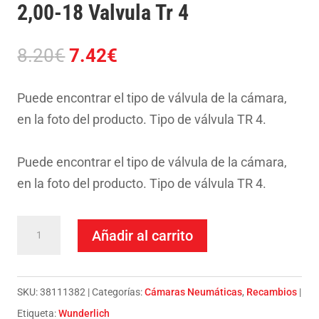
2,00-18 Valvula Tr 4
El
El
8.20
€
7.42
€
precio
precio
original
actual
Puede encontrar el tipo de válvula de la cámara,
era:
es:
en la foto del producto. Tipo de válvula TR 4.
8.20€.
7.42€.
Puede encontrar el tipo de válvula de la cámara,
en la foto del producto. Tipo de válvula TR 4.
Camara
Añadir al carrito
Ciclomotor-
Clasica
2,00-
SKU:
38111382
Categorías:
Cámaras Neumáticas
,
Recambios
18
Etiqueta:
Wunderlich