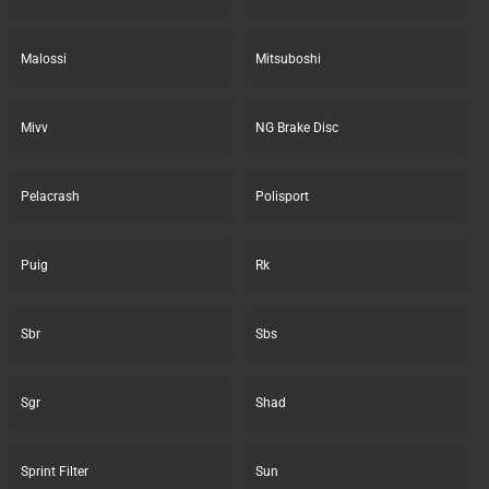
Malossi
Mitsuboshi
Mivv
NG Brake Disc
Pelacrash
Polisport
Puig
Rk
Sbr
Sbs
Sgr
Shad
Sprint Filter
Sun