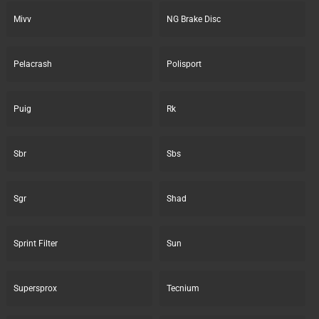
Mivv
NG Brake Disc
Pelacrash
Polisport
Puig
Rk
Sbr
Sbs
Sgr
Shad
Sprint Filter
Sun
Supersprox
Tecnium