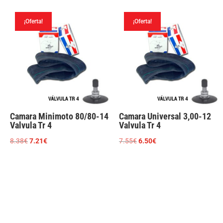
original
actual
original
actual
era:
es:
era:
es:
¡Oferta!
¡Oferta!
8.91€.
7.57€.
12.06€.
10.36€.
Camara Minimoto 80/80-14
Camara Universal 3,00-12
Valvula Tr 4
Valvula Tr 4
El
El
El
El
8.38
€
7.21
€
7.55
€
6.50
€
precio
precio
precio
precio
original
actual
original
actual
era:
es:
era:
es:
8.38€.
7.21€.
7.55€.
6.50€.