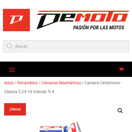
Búsqueda
de
productos
Inicio
/
Recambios
/
Cámaras Neumáticas
/ Camara Ciclomotor-
Clasica 2,25-19 Valvula Tr 4
¡Oferta!