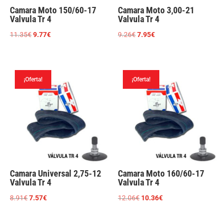
Camara Moto 150/60-17
Camara Moto 3,00-21
Valvula Tr 4
Valvula Tr 4
El
El
El
El
11.35
€
9.77
€
9.26
€
7.95
€
precio
precio
precio
precio
original
actual
original
actual
era:
es:
era:
es:
¡Oferta!
¡Oferta!
11.35€.
9.77€.
9.26€.
7.95€.
Camara Universal 2,75-12
Camara Moto 160/60-17
Valvula Tr 4
Valvula Tr 4
El
El
El
El
8.91
€
7.57
€
12.06
€
10.36
€
precio
precio
precio
precio