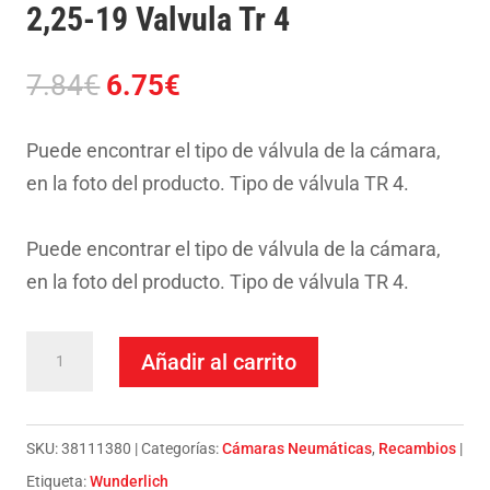
2,25-19 Valvula Tr 4
El
El
7.84
€
6.75
€
precio
precio
original
actual
Puede encontrar el tipo de válvula de la cámara,
era:
es:
en la foto del producto. Tipo de válvula TR 4.
7.84€.
6.75€.
Puede encontrar el tipo de válvula de la cámara,
en la foto del producto. Tipo de válvula TR 4.
Camara
Añadir al carrito
Ciclomotor-
Clasica
2,25-
SKU:
38111380
Categorías:
Cámaras Neumáticas
,
Recambios
19
Etiqueta:
Wunderlich