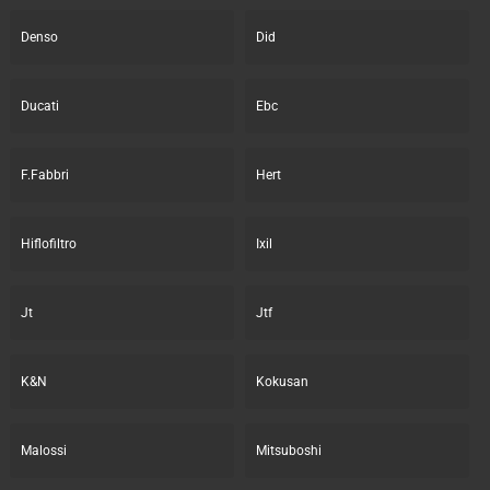
Denso
Did
Ducati
Ebc
F.Fabbri
Hert
Hiflofiltro
Ixil
Jt
Jtf
K&N
Kokusan
Malossi
Mitsuboshi