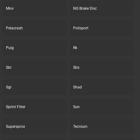
Mivv
NG Brake Disc
Pelacrash
Polisport
Puig
Rk
Sbr
Sbs
Sgr
Shad
Sprint Filter
Sun
Supersprox
Tecnium