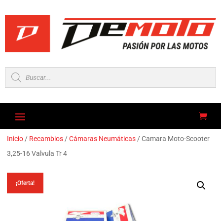
Búsqueda
de
productos
Inicio
/
Recambios
/
Cámaras Neumáticas
/ Camara Moto-Scooter
3,25-16 Valvula Tr 4
¡Oferta!