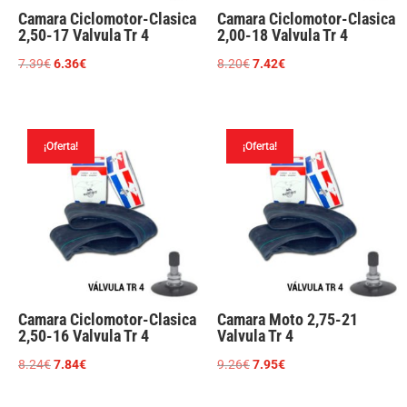
Camara Ciclomotor-Clasica
Camara Ciclomotor-Clasica
2,50-17 Valvula Tr 4
2,00-18 Valvula Tr 4
El
El
El
El
7.39
€
6.36
€
8.20
€
7.42
€
precio
precio
precio
precio
original
actual
original
actual
era:
es:
era:
es:
¡Oferta!
¡Oferta!
7.39€.
6.36€.
8.20€.
7.42€.
Camara Ciclomotor-Clasica
Camara Moto 2,75-21
2,50-16 Valvula Tr 4
Valvula Tr 4
El
El
El
El
8.24
€
7.84
€
9.26
€
7.95
€
precio
precio
precio
precio