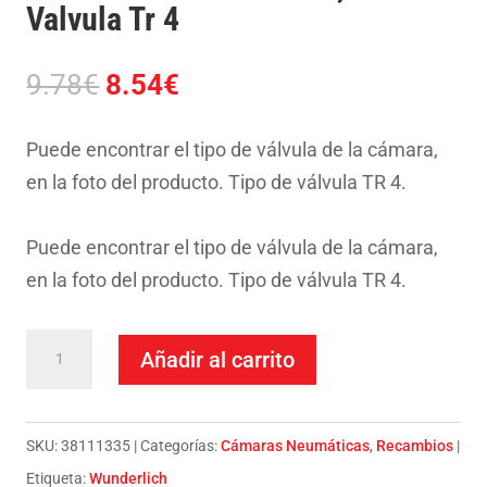
Valvula Tr 4
El
El
9.78
€
8.54
€
precio
precio
original
actual
Puede encontrar el tipo de válvula de la cámara,
era:
es:
en la foto del producto. Tipo de válvula TR 4.
9.78€.
8.54€.
Puede encontrar el tipo de válvula de la cámara,
en la foto del producto. Tipo de válvula TR 4.
Camara
Añadir al carrito
Moto-
Scooter
3,25-
SKU:
38111335
Categorías:
Cámaras Neumáticas
,
Recambios
16
Etiqueta:
Wunderlich