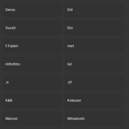
Denso
Did
Ducati
Ebc
F.Fabbri
Hert
Hiflofiltro
Ixil
Jt
Jtf
K&N
Kokusan
Malossi
Mitsuboshi