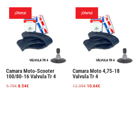
original
actual
original
actual
era:
es:
era:
es:
¡Oferta!
¡Oferta!
8.24€.
7.84€.
9.26€.
7.95€.
Camara Moto-Scooter
Camara Moto 4,75-18
100/80-16 Valvula Tr 4
Valvula Tr 4
El
El
El
El
9.78
€
8.54
€
12.38
€
10.64
€
precio
precio
precio
precio
original
actual
original
actual
era:
es:
era:
es:
9.78€.
8.54€.
12.38€.
10.64€.