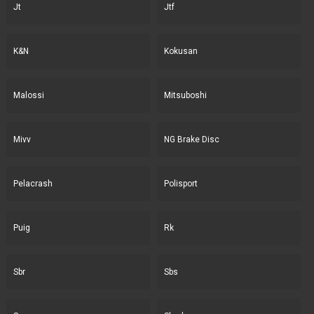
Jt
Jtf
K&N
Kokusan
Malossi
Mitsuboshi
Mivv
NG Brake Disc
Pelacrash
Polisport
Puig
Rk
Sbr
Sbs