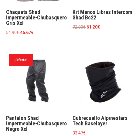
Chaqueta Shad
Kit Manos Libres Intercom
Impermeable-Chubasquero
Shad Bc22
Gris Xxl
El
El
72.00
€
61.20
€
El
El
54.90
€
46.67
€
precio
precio
precio
precio
original
actual
original
actual
era:
es:
era:
es:
72.00€.
61.20€.
¡Oferta!
54.90€.
46.67€.
Pantalon Shad
Cubrecuello Alpinestars
Impermeable-Chubasquero
Tech Baselayer
Negro Xxl
33.47
€