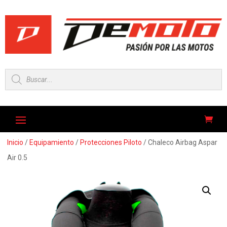
Búsqueda
de
productos
Inicio
/
Equipamiento
/
Protecciones Piloto
/ Chaleco Airbag Aspar
Air 0.5