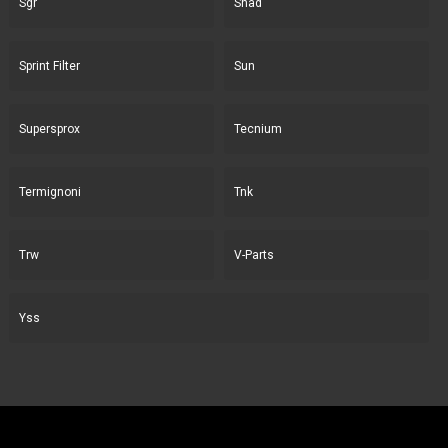
Sgr
Shad
Sprint Filter
Sun
Supersprox
Tecnium
Termignoni
Tnk
Trw
V-Parts
Yss