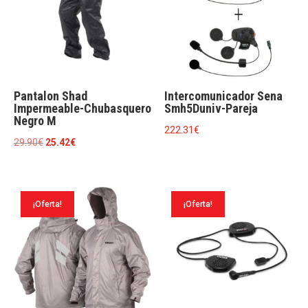
Pantalon Shad
Intercomunicador Sena
Impermeable-Chubasquero
Smh5Duniv-Pareja
Negro M
222.31
€
El
El
29.90
€
25.42
€
precio
precio
original
actual
era:
es:
¡Oferta!
¡Oferta!
29.90€.
25.42€.