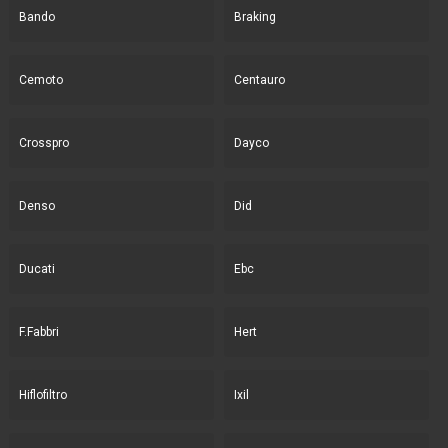
Bando
Braking
Cemoto
Centauro
Crosspro
Dayco
Denso
Did
Ducati
Ebc
F.Fabbri
Hert
Hiflofiltro
Ixil