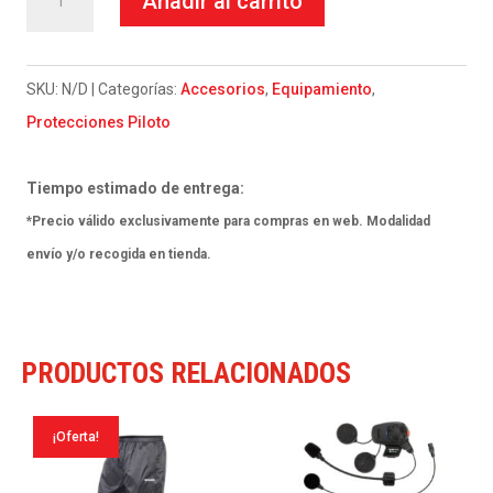
Añadir al carrito
Airbag
Aspar
Air
SKU:
N/D
Categorías:
Accesorios
,
Equipamiento
,
0.5
Protecciones Piloto
cantidad
Tiempo estimado de entrega:
*Precio válido exclusivamente para compras en web. Modalidad
envío y/o recogida en tienda.
PRODUCTOS RELACIONADOS
¡Oferta!