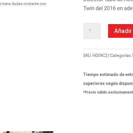
i tiene dudas contacte con
Twin del 2016 en ade
Escape
Añadir 
Mivv
Tubo
no
SKU:
H059C2
Categorías:
kat
para
Tiempo estimado de entr
silenciadores
superiores según disponi
OE
*Precio válido exclusivament
Honda
CRF
1000
L