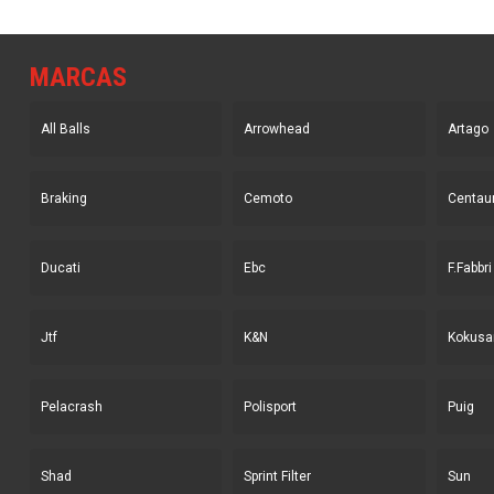
MARCAS
All Balls
Arrowhead
Artago
Braking
Cemoto
Centau
Ducati
Ebc
F.Fabbri
Jtf
K&N
Kokusa
Pelacrash
Polisport
Puig
Shad
Sprint Filter
Sun