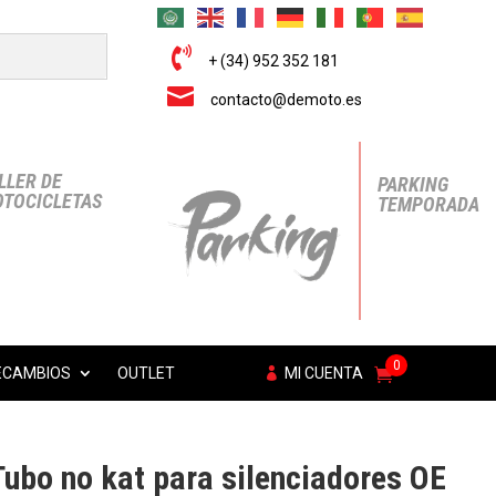

+ (34) 952 352 181

contacto@demoto.es
LLER DE
PARKING
TOCICLETAS
TEMPORADA
0
ECAMBIOS
OUTLET
MI CUENTA
ubo no kat para silenciadores OE