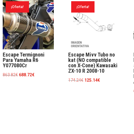
Africa
¡Oferta!
¡Oferta!
Twin
2016-
19
cantidad
Escape Termignoni
Escape Mivv Tubo no
Para Yamaha R6
kat (NO compatible
Y077080Cr
con X-Cone) Kawasaki
ZX-10 R 2008-10
El
El
863.82
€
688.72
€
El
El
174.24
€
125.14
€
precio
precio
precio
precio
original
actual
original
actual
era:
es:
era:
es:
863.82€.
688.72€.
174.24€.
125.14€.