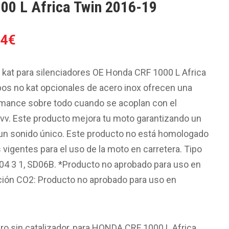
00 L Africa Twin 2016-19
El
14
€
o
precio
al
actual
kat para silenciadores OE Honda CRF 1000 L Africa
es:
os no kat opcionales de acero inox ofrecen una
7€.
397.14€.
rmance sobre todo cuando se acoplan con el
Mivv. Este producto mejora tu moto garantizando un
un sonido único. Este producto no está homologado
vigentes para el uso de la moto en carretera. Tipo
04 3 1, SD06B. *Producto no aprobado para uso en
ción CO2: Producto no aprobado para uso en
ro sin catalizador, para HONDA CRF 1000 L Africa