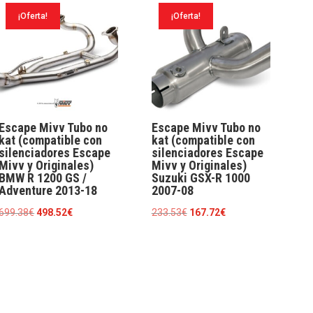
¡Oferta!
¡Oferta!
Escape Mivv Tubo no
Escape Mivv Tubo no
kat (compatible con
kat (compatible con
silenciadores Escape
silenciadores Escape
Mivv y Originales)
Mivv y Originales)
BMW R 1200 GS /
Suzuki GSX-R 1000
Adventure 2013-18
2007-08
El
El
El
El
699.38
€
498.52
€
233.53
€
167.72
€
precio
precio
precio
precio
original
actual
original
actual
era:
es:
era:
es:
699.38€.
498.52€.
233.53€.
167.72€.