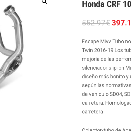
Honda CRF 10
El
552.97
€
397.
preci
origin
Escape Mivv Tubo no 
era:
Twin 2016-19 Los tub
552.9
mejoría de las perfo
silenciador slip-on 
diseño más bonito y 
según las normativas 
de vehiculo SD04, SD
carretera. Homologa
carretera
Colector-tubo de Ace