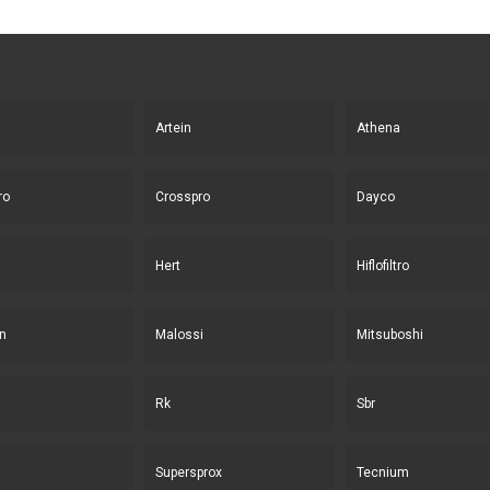
Artein
Athena
ro
Crosspro
Dayco
Hert
Hiflofiltro
n
Malossi
Mitsuboshi
Rk
Sbr
Supersprox
Tecnium