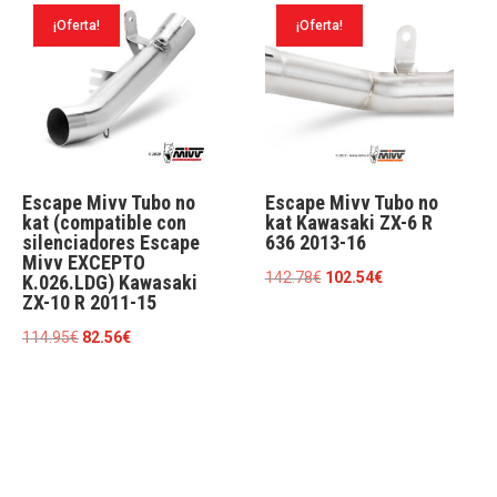
¡Oferta!
¡Oferta!
Escape Mivv Tubo no
Escape Mivv Tubo no
kat (compatible con
kat Kawasaki ZX-6 R
silenciadores Escape
636 2013-16
Mivv EXCEPTO
El
El
142.78
€
102.54
€
K.026.LDG) Kawasaki
ZX-10 R 2011-15
precio
precio
original
actual
El
El
114.95
€
82.56
€
era:
es:
precio
precio
142.78€.
102.54€.
original
actual
era:
es:
114.95€.
82.56€.