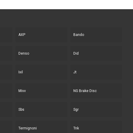
AXP
Bando
Denso
Did
Ixil
Jt
Mivv
NG Brake Disc
Sbs
Sgr
Termignoni
Tnk