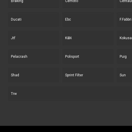
Braking
Cemoto
Centau
Ducati
Ebc
F.Fabbri
Jtf
K&N
Kokusa
Pelacrash
Polisport
Puig
Shad
Sprint Filter
Sun
Trw