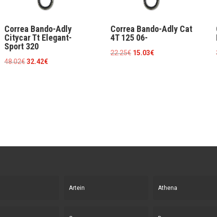
Correa Bando-Adly
Correa Bando-Adly Cat
Citycar Tt Elegant-
4T 125 06-
Sport 320
El
El
22.25
€
15.03
€
El
El
48.02
€
32.42
€
precio
precio
precio
precio
original
actual
original
actual
era:
es:
era:
es:
22.25€.
15.03€.
48.02€.
32.42€.
Artein
Athena