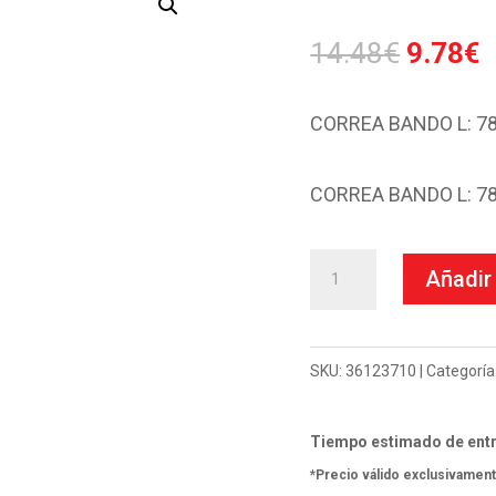
El
E
14.48
€
9.78
€
precio
p
origina
a
CORREA BANDO L: 782 /
era:
e
14.48€
9
CORREA BANDO L: 782 /
Correa
Añadir 
Bando-
Aeon
Aero
SKU:
36123710
Categoría
2T
50
Tiempo estimado de entr
99-
*Precio válido exclusivament