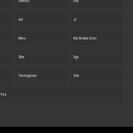
Denso
Did
Ixil
Jt
Mivv
NG Brake Disc
Sbs
Sgr
Termignoni
Tnk
Yss