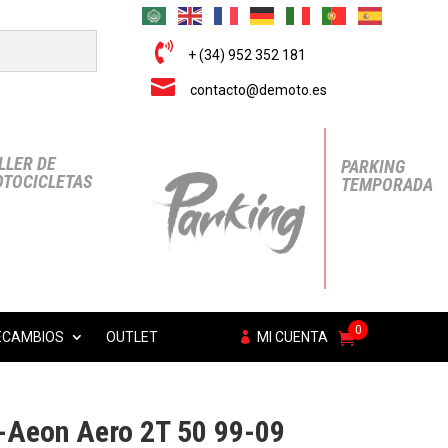

+ (34) 952 352 181

contacto@demoto.es
LLER DE
PARKING
TOCICLETAS
TEMPORADA
0
ECAMBIOS
OUTLET
MI CUENTA
-Aeon Aero 2T 50 99-09