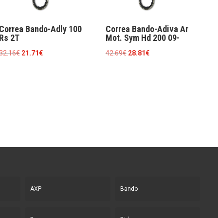
Correa Bando-Adly 100
Correa Bando-Adiva Ar
Rs 2T
Mot. Sym Hd 200 09-
El
El
El
El
32.16
€
21.71
€
42.69
€
28.81
€
precio
precio
precio
precio
original
actual
original
actual
era:
es:
era:
es:
32.16€.
21.71€.
42.69€.
28.81€.
AXP
Bando