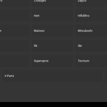
ro
Crosspro
Dayco
Hert
Hiflofiltro
n
Malossi
Mitsuboshi
Rk
Sbr
Supersprox
Tecnium
V-Parts