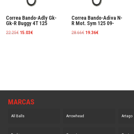
Correa Bando-Adly Gk-
Correa Bando-Adiva N-
Gk-R Buggy 4T 125
R Mot. Sym 125 09-
El
El
El
El
22.25
€
15.03
€
28.66
€
19.36
€
precio
precio
precio
precio
original
actual
original
actual
era:
es:
era:
es:
22.25€.
15.03€.
28.66€.
19.36€.
MARCAS
All Balls
Arrowhead
Artago