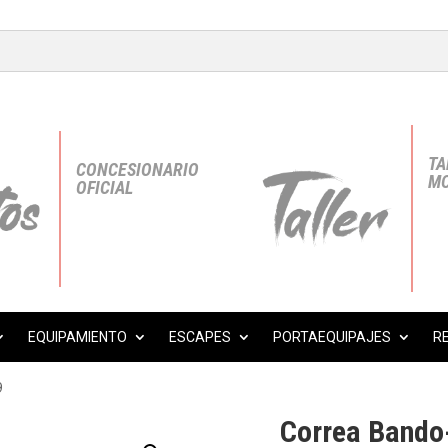
TA
CONCESIONARIO
MO
OFICIAL
EQUIPAMIENTO
ESCAPES
PORTAEQUIPAJES
R
9
Correa Bando