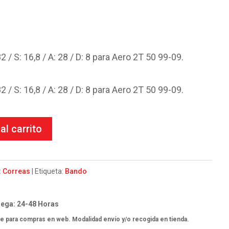
l
recio
l
ctual
 S: 16,8 / A: 28 / D: 8 para Aero 2T 50 99-09.
s:
.
.78€.
 S: 16,8 / A: 28 / D: 8 para Aero 2T 50 99-09.
al carrito
:
Correas
Etiqueta:
Bando
ega: 24-48 Horas
e para compras en web. Modalidad envío y/o recogida en tienda.