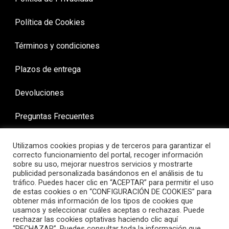
Política de Cookies
Términos y condiciones
Plazos de entrega
Devoluciones
Preguntas Frecuentes
Utilizamos cookies propias y de terceros para garantizar el
correcto funcionamiento del portal, recoger información
sobre su uso, mejorar nuestros servicios y mostrarte
publicidad personalizada basándonos en el análisis de tu
tráfico. Puedes hacer clic en “ACEPTAR” para permitir el uso
de estas cookies o en “CONFIGURACIÓN DE COOKIES” para
obtener más información de los tipos de cookies que
usamos y seleccionar cuáles aceptas o rechazas. Puede
rechazar las cookies optativas haciendo clic aquí
“RECHAZAR”. Puedes consultar toda la información que