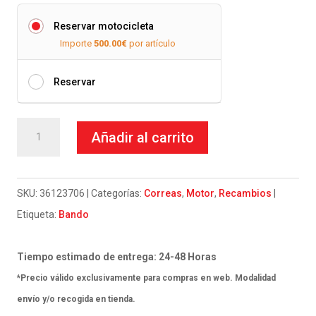
Reservar motocicleta
Importe
500.00
€
por artículo
Reservar
Correa
Añadir al carrito
Bando-
Malaguti
F12
SKU:
36123706
Categorías:
Correas
,
Motor
,
Recambios
Phantom-
Etiqueta:
Bando
Lc-
Rst
Tiempo estimado de entrega: 24-48 Horas
50
*Precio válido exclusivamente para compras en web. Modalidad
94-
envío y/o recogida en tienda.