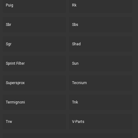
Puig
Rk
Sbr
Sbs
Sgr
Shad
Sprint Filter
Sun
Supersprox
Tecnium
Termignoni
Tnk
Trw
V-Parts