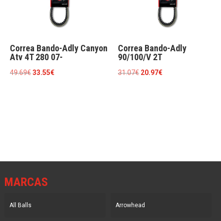
Correa Bando-Adly Canyon
Correa Bando-Adly
Atv 4T 280 07-
90/100/V 2T
El
El
El
El
49.69
€
33.55
€
31.07
€
20.97
€
precio
precio
precio
precio
original
actual
original
actual
era:
es:
era:
es:
49.69€.
33.55€.
31.07€.
20.97€.
MARCAS
All Balls
Arrowhead