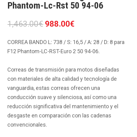
Phantom-Lc-Rst 50 94-06
El
El
1,463.00
€
988.00
€
precio
precio
original
actual
CORREA BANDO L: 738 / S: 16,5 / A: 28 / D: 8 para
era:
es:
F12 Phantom-LC-RST-Euro 2 50 94-06.
1,463.00€.
988.00€.
Correas de transmisión para motos diseñadas
con materiales de alta calidad y tecnología de
vanguardia, estas correas ofrecen una
conducción suave y silenciosa, así como una
reducción significativa del mantenimiento y el
desgaste en comparación con las cadenas
convencionales.