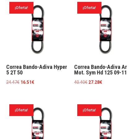
era:
es:
era:
es:
¡Oferta!
¡Oferta!
32.16€.
21.71€.
28.66€.
19.36€.
Correa Bando-Adiva Hyper
Correa Bando-Adiva Ar
5 2T 50
Mot. Sym Hd 125 09-11
El
El
El
El
24.47
€
16.51
€
40.40
€
27.28
€
precio
precio
precio
precio
original
actual
original
actual
era:
es:
era:
es:
¡Oferta!
¡Oferta!
24.47€.
16.51€.
40.40€.
27.28€.