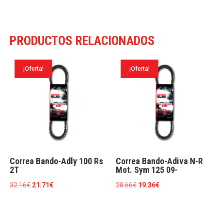
06
cantidad
PRODUCTOS RELACIONADOS
¡Oferta!
¡Oferta!
Correa Bando-Adly 100 Rs
Correa Bando-Adiva N-R
2T
Mot. Sym 125 09-
El
El
El
El
32.16
€
21.71
€
28.66
€
19.36
€
precio
precio
precio
precio
original
actual
original
actual