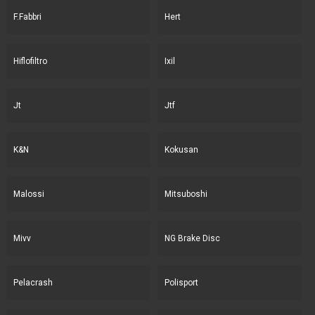
F.Fabbri
Hert
Hiflofiltro
Ixil
Jt
Jtf
K&N
Kokusan
Malossi
Mitsuboshi
Mivv
NG Brake Disc
Pelacrash
Polisport