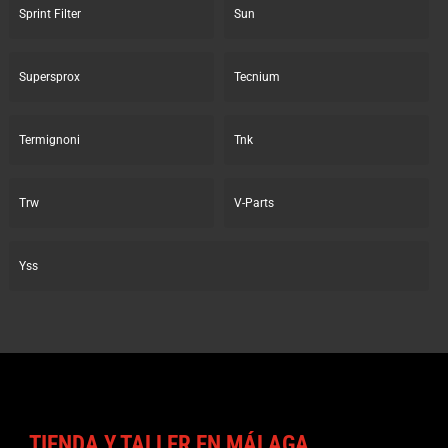
Sprint Filter
Sun
Supersprox
Tecnium
Termignoni
Tnk
Trw
V-Parts
Yss
TIENDA Y TALLER EN MÁLAGA