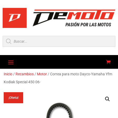
Búsqueda
de
productos
Inicio
/
Recambios
/
Motor
/ Correa para moto Dayco-Yamaha Yfm
Kodiak Special 450 06-
¡Oferta!