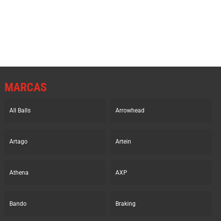
original
actual
original
actual
era:
es:
era:
es:
16.49€.
11.14€.
52.82€.
35.66€.
MARCAS
All Balls
Arrowhead
Artago
Artein
Athena
AXP
Bando
Braking