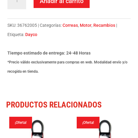
Añadir al carrito
para
moto
Dayco-
SKU:
36762005
Categorías:
Correas
,
Motor
,
Recambios
Yamaha
Etiqueta:
Dayco
Yfm
Kodiak
Tiempo estimado de entrega: 24-48 Horas
Special
*Precio válido exclusivamente para compras en web. Modalidad envío y/o
450
recogida en tienda.
06-
cantidad
PRODUCTOS RELACIONADOS
¡Oferta!
¡Oferta!