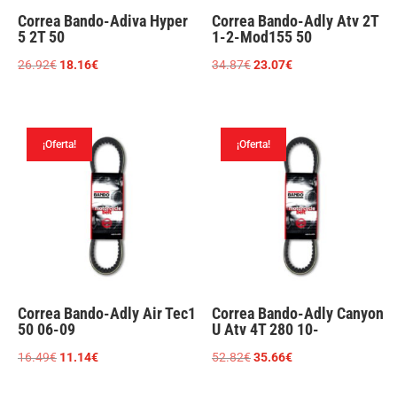
Correa Bando-Adiva Hyper
Correa Bando-Adly Atv 2T
5 2T 50
1-2-Mod155 50
El
El
El
El
26.92
€
18.16
€
34.87
€
23.07
€
precio
precio
precio
precio
original
actual
original
actual
era:
es:
era:
es:
¡Oferta!
¡Oferta!
26.92€.
18.16€.
34.87€.
23.07€.
Correa Bando-Adly Air Tec1
Correa Bando-Adly Canyon
50 06-09
U Atv 4T 280 10-
El
El
El
El
16.49
€
11.14
€
52.82
€
35.66
€
precio
precio
precio
precio