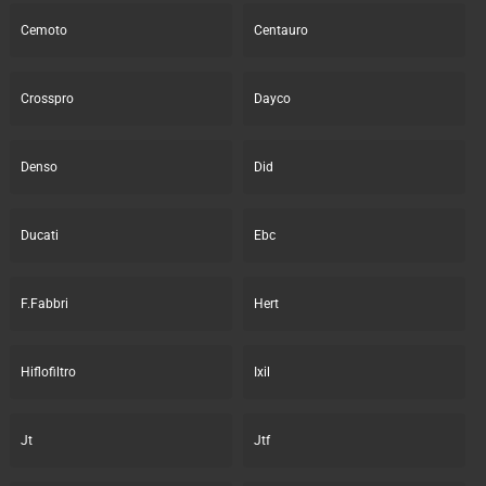
Cemoto
Centauro
Crosspro
Dayco
Denso
Did
Ducati
Ebc
F.Fabbri
Hert
Hiflofiltro
Ixil
Jt
Jtf