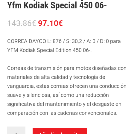
Yfm Kodiak Special 450 06-
El
El
143.86
€
97.10
€
precio
precio
original
actual
CORREA DAYCO L: 876 / S: 30,2 / A: 0 / D: 0 para
era:
es:
YFM Kodiak Special Edition 450 06-.
143.86€.
97.10€.
Correas de transmisión para motos diseñadas con
materiales de alta calidad y tecnología de
vanguardia, estas correas ofrecen una conducción
suave y silenciosa, así como una reducción
significativa del mantenimiento y el desgaste en
comparación con las cadenas convencionales.
Correa