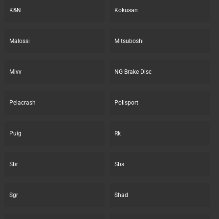
K&N
Kokusan
Malossi
Mitsuboshi
Mivv
NG Brake Disc
Pelacrash
Polisport
Puig
Rk
Sbr
Sbs
Sgr
Shad