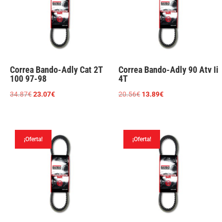
Correa Bando-Adly Cat 2T
Correa Bando-Adly 90 Atv Ii
100 97-98
4T
El
El
El
El
34.87
€
23.07
€
20.56
€
13.89
€
precio
precio
precio
precio
original
actual
original
actual
era:
es:
era:
es:
¡Oferta!
¡Oferta!
34.87€.
23.07€.
20.56€.
13.89€.