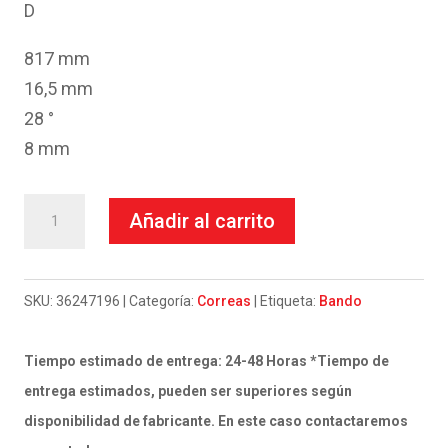
D
817 mm
16,5 mm
28 °
8 mm
Correa
Añadir al carrito
de
transmisión
Bando
SKU:
36247196
Categoría:
Correas
Etiqueta:
Bando
Derbi
Paddock
Tiempo estimado de entrega: 24-48 Horas *Tiempo de
50
entrega estimados, pueden ser superiores según
cantidad
disponibilidad de fabricante. En este caso contactaremos