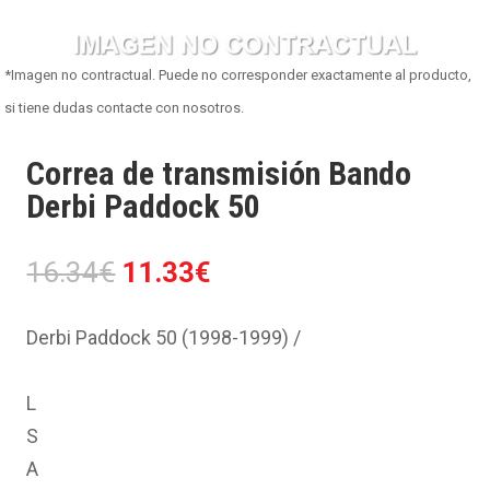
*Imagen no contractual. Puede no corresponder exactamente al producto,
si tiene dudas contacte con nosotros.
Correa de transmisión Bando
Derbi Paddock 50
El
El
16.34
€
11.33
€
precio
precio
original
actual
Derbi Paddock 50 (1998-1999) /
era:
es:
16.34€.
11.33€.
L
S
A