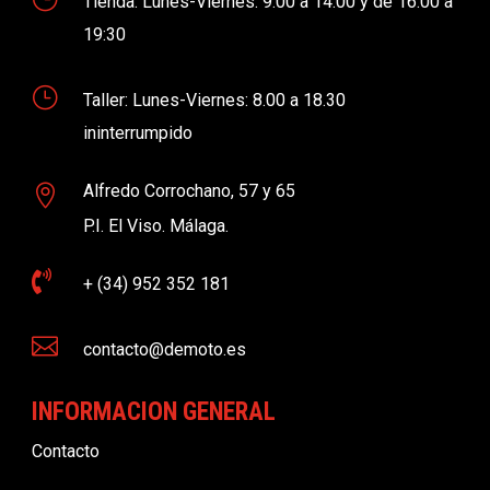
Tienda: Lunes-Viernes: 9:00 a 14:00 y de 16:00 a
19:30
}
Taller: Lunes-Viernes: 8.00 a 18.30
ininterrumpido
Alfredo Corrochano, 57 y 65

P.I. El Viso. Málaga.

+ (34) 952 352 181

contacto@demoto.es
INFORMACION GENERAL
Contacto