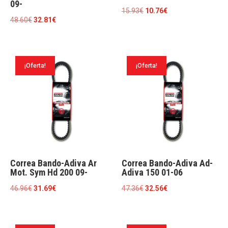
09-
El
El
15.93
€
10.76
€
El
El
48.60
€
32.81
€
precio
precio
precio
precio
original
actual
original
actual
era:
es:
era:
es:
15.93€.
10.76€.
¡Oferta!
¡Oferta!
48.60€.
32.81€.
Correa Bando-Adiva Ar
Correa Bando-Adiva Ad-
Mot. Sym Hd 200 09-
Adiva 150 01-06
El
El
El
El
46.96
€
31.69
€
47.36
€
32.56
€
precio
precio
precio
precio
original
actual
original
actual
era:
es:
era:
es: