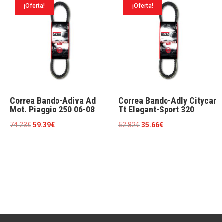
¡Oferta!
¡Oferta!
46.96€.
31.69€.
47.36€.
32.56€.
Correa Bando-Adiva Ad
Correa Bando-Adly Citycar
Mot. Piaggio 250 06-08
Tt Elegant-Sport 320
El
El
El
El
74.23
€
59.39
€
52.82
€
35.66
€
precio
precio
precio
precio
original
actual
original
actual
era:
es:
era:
es:
74.23€.
59.39€.
52.82€.
35.66€.