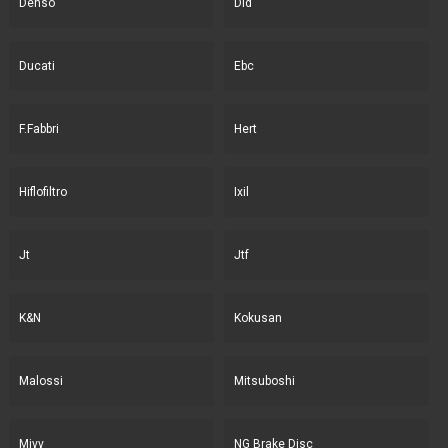
Denso
Did
Ducati
Ebc
F.Fabbri
Hert
Hiflofiltro
Ixil
Jt
Jtf
K&N
Kokusan
Malossi
Mitsuboshi
Mivv
NG Brake Disc