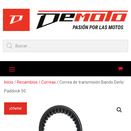
Búsqueda
de
productos
Inicio
/
Recambios
/
Correas
/ Correa de transmisión Bando Derbi
Paddock 50
¡Oferta!