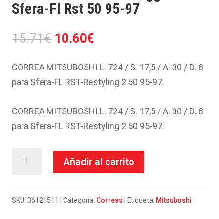
Sfera-Fl Rst 50 95-97
El
El
15.71
€
10.60
€
precio
precio
original
actual
CORREA MITSUBOSHI L: 724 / S: 17,5 / A: 30 / D: 8
era:
es:
para Sfera-FL RST-Restyling 2 50 95-97.
15.71€.
10.60€.
CORREA MITSUBOSHI L: 724 / S: 17,5 / A: 30 / D: 8
para Sfera-FL RST-Restyling 2 50 95-97.
Correa
Añadir al carrito
Mitsuboshi-
Piaggio
Sfera-
SKU:
36121511
Categoría:
Correas
Etiqueta:
Mitsuboshi
Fl