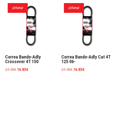
era:
es:
era:
es:
¡Oferta!
¡Oferta!
24.48€.
16.83€.
74.23€.
59.39€.
Correa Bando-Adly
Correa Bando-Adly Cat 4T
Crossover 4T 150
125 06-
El
El
El
El
24.48
€
16.83
€
24.48
€
16.83
€
precio
precio
precio
precio
original
actual
original
actual
era:
es:
era:
es:
24.48€.
16.83€.
24.48€.
16.83€.