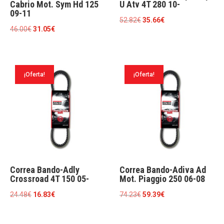
Cabrio Mot. Sym Hd 125
U Atv 4T 280 10-
09-11
El
El
52.82
€
35.66
€
El
El
46.00
€
31.05
€
precio
precio
precio
precio
original
actual
original
actual
era:
es:
era:
es:
52.82€.
35.66€.
¡Oferta!
¡Oferta!
46.00€.
31.05€.
Correa Bando-Adly
Correa Bando-Adiva Ad
Crossroad 4T 150 05-
Mot. Piaggio 250 06-08
El
El
El
El
24.48
€
16.83
€
74.23
€
59.39
€
precio
precio
precio
precio
original
actual
original
actual