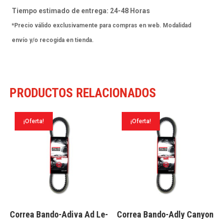
Rst
Tiempo estimado de entrega: 24-48 Horas
50
*Precio válido exclusivamente para compras en web. Modalidad
95-
envío y/o recogida en tienda.
97
cantidad
PRODUCTOS RELACIONADOS
¡Oferta!
¡Oferta!
Correa Bando-Adiva Ad Le-
Correa Bando-Adly Canyon