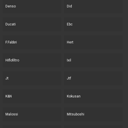
Denso
Did
Ducati
Ebc
F.Fabbri
Hert
Hiflofiltro
Ixil
Jt
Jtf
K&N
Kokusan
Malossi
Mitsuboshi