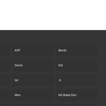
original
actual
era:
es:
111.55€.
94.88€.
AXP
Bando
Denso
Did
Ixil
Jt
Mivv
NG Brake Disc