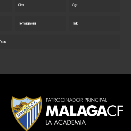
Sbs
Sgr
Termignoni
Tnk
Yss