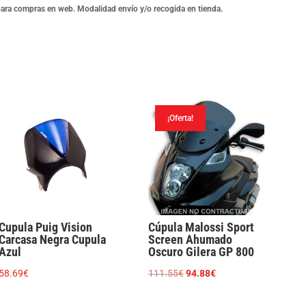
para compras en web. Modalidad envío y/o recogida en tienda.
¡Oferta!
Cupula Puig Vision
Cúpula Malossi Sport
Carcasa Negra Cupula
Screen Ahumado
Azul
Oscuro Gilera GP 800
El
El
58.69
€
111.55
€
94.88
€
precio
precio