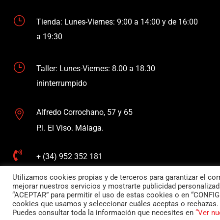
}
Tienda: Lunes-Viernes: 9:00 a 14:00 y de 16:00
a 19:30
}
Taller: Lunes-Viernes: 8.00 a 18.30
ininterrumpido
Alfredo Corrochano, 57 y 65

P.I. El Viso. Málaga.

+ (34) 952 352 181
Utilizamos cookies propias y de terceros para garantizar el co

mejorar nuestros servicios y mostrarte publicidad personalizada
contacto@demoto.es
“ACEPTAR” para permitir el uso de estas cookies o en “CONFI
cookies que usamos y seleccionar cuáles aceptas o rechazas. 
Puedes consultar toda la información que necesites en
“Ver nu