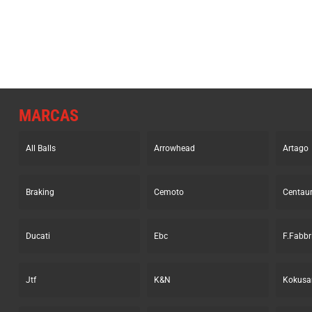
MARCAS
All Balls
Arrowhead
Artago
Braking
Cemoto
Centau
Ducati
Ebc
F.Fabbr
Jtf
K&N
Kokusa