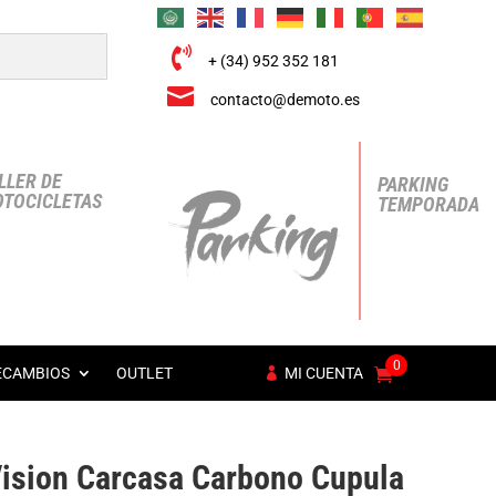

+ (34) 952 352 181

contacto@demoto.es
LLER DE
PARKING
TOCICLETAS
TEMPORADA
0
ECAMBIOS
OUTLET
MI CUENTA
Vision Carcasa Carbono Cupula