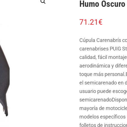
Humo Oscuro
71.21
€
Cúpula Carenabrís co
carenabrises PUIG St
calidad, fácil montaj
aerodinámica y difer
toque más personal.Es
el semicarenado en do
usuario puede escoge
semicarenadoDispone
mayoría de motocicle
modelos específicos 
folletos de instrucc