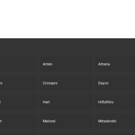
Artein
Athena
ro
Crosspro
Dayco
i
Hert
Hiflofiltro
n
Malossi
Mitsuboshi