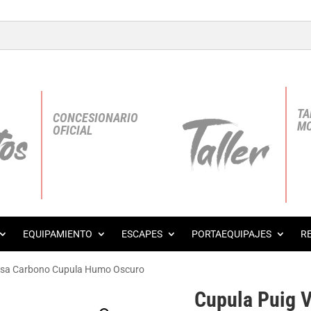
TA
CONCESIONARIO
MO
OFICIAL
EQUIPAMIENTO
ESCAPES
PORTAEQUIPAJES
R
casa Carbono Cupula Humo Oscuro
Cupula Puig 