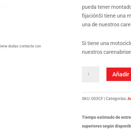
pueda tener montado 
fijaciónSi tiene una 
una de nuestros care
Si tiene una motocicl
tiene dudas contacte con
nuestros carenabrise
Cupula
Añadir 
Puig
Vision
Carcasa
SKU:
003CF
Categorías:
A
Carbono
Cupula
Tiempo estimado de entre
Humo
superiores según disponib