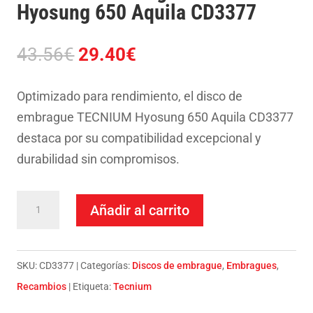
Hyosung 650 Aquila CD3377
El
El
43.56
€
29.40
€
precio
precio
original
actual
Optimizado para rendimiento, el disco de
era:
es:
embrague TECNIUM Hyosung 650 Aquila CD3377
43.56€.
29.40€.
destaca por su compatibilidad excepcional y
durabilidad sin compromisos.
Discos
Añadir al carrito
de
embrague
TECNIUM
SKU:
CD3377
Categorías:
Discos de embrague
,
Embragues
,
Hyosung
Recambios
Etiqueta:
Tecnium
650