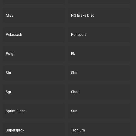
Mivv
NG Brake Disc
Pelacrash
Polisport
Puig
Rk
Sbr
Sbs
Sgr
Shad
Sprint Filter
Sun
Supersprox
Tecnium