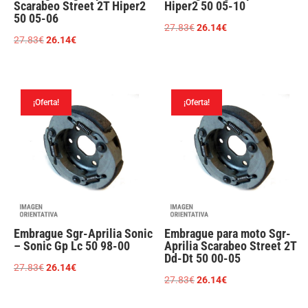
Scarabeo Street 2T Hiper2
Hiper2 50 05-10
50 05-06
El
El
27.83
€
26.14
€
El
El
27.83
€
26.14
€
precio
precio
precio
precio
original
actual
original
actual
era:
es:
era:
es:
27.83€.
26.14€.
¡Oferta!
¡Oferta!
27.83€.
26.14€.
Embrague Sgr-Aprilia Sonic
Embrague para moto Sgr-
– Sonic Gp Lc 50 98-00
Aprilia Scarabeo Street 2T
Dd-Dt 50 00-05
El
El
27.83
€
26.14
€
El
El
27.83
€
26.14
€
precio
precio
precio
precio
original
actual