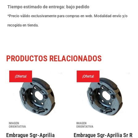
Aquila
Tiempo estimado de entrega: bajo pedido
CD3377
*Precio válido exclusivamente para compras en web. Modalidad envío y/o
cantidad
recogida en tienda.
PRODUCTOS RELACIONADOS
¡Oferta!
¡Oferta!
Embrague Sgr-Aprilia
Embrague Sgr-Aprilia Sr R