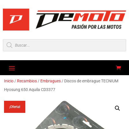
Búsqueda
de
productos
Inicio
/
Recambios
/
Embragues
/ Discos de embrague TECNIUM
Hyosung 650 Aquila CD3377
¡Oferta!