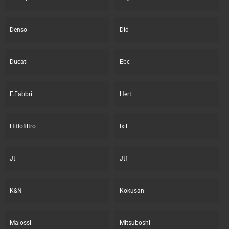
Denso
Did
Ducati
Ebc
F.Fabbri
Hert
Hiflofiltro
Ixil
Jt
Jtf
K&N
Kokusan
Malossi
Mitsuboshi