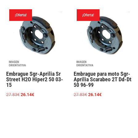
original
actual
era:
es:
era:
es:
27.83€.
26.14€.
¡Oferta!
¡Oferta!
27.83€.
26.14€.
Embrague Sgr-Aprilia Sr
Embrague para moto Sgr-
Street H2O Hiper2 50 03-
Aprilia Scarabeo 2T Dd-Dt
15
50 96-99
El
El
El
El
27.83
€
26.14
€
27.83
€
26.14
€
precio
precio
precio
precio
original
actual
original
actual
era:
es:
era:
es:
27.83€.
26.14€.
27.83€.
26.14€.