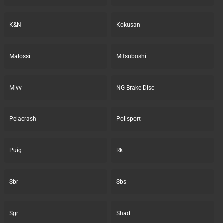
K&N
Kokusan
Malossi
Mitsuboshi
Mivv
NG Brake Disc
Pelacrash
Polisport
Puig
Rk
Sbr
Sbs
Sgr
Shad