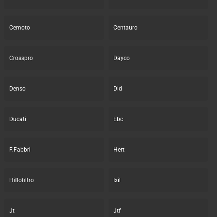
Cemoto
Centauro
Crosspro
Dayco
Denso
Did
Ducati
Ebc
F.Fabbri
Hert
Hiflofiltro
Ixil
Jt
Jtf