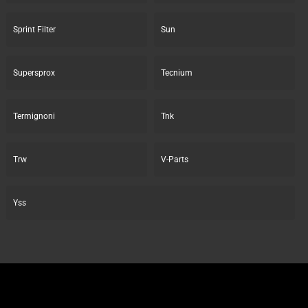
Sprint Filter
Sun
Supersprox
Tecnium
Termignoni
Tnk
Trw
V-Parts
Yss