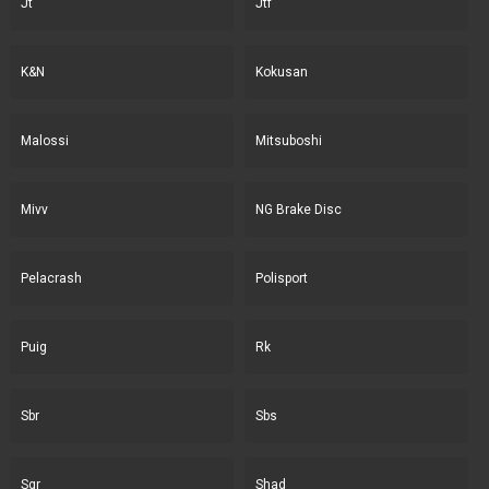
Jt
Jtf
K&N
Kokusan
Malossi
Mitsuboshi
Mivv
NG Brake Disc
Pelacrash
Polisport
Puig
Rk
Sbr
Sbs
Sgr
Shad