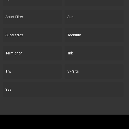
Sprint Filter
Sun
Supersprox
Tecnium
Termignoni
Tnk
Trw
V-Parts
Yss