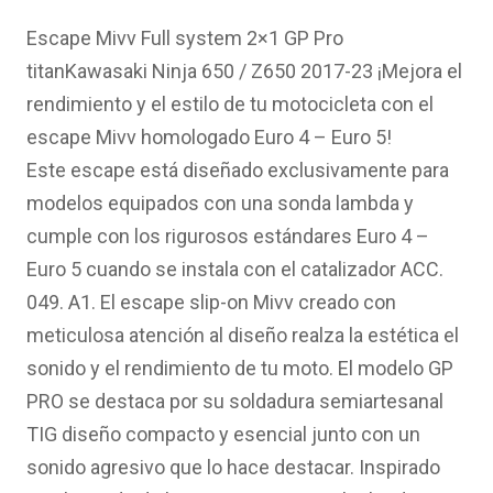
precio
precio
original
actual
Escape Mivv Full system 2×1 GP Pro
era:
es:
titanKawasaki Ninja 650 / Z650 2017-23 ¡Mejora el
733.26€.
526.63€.
rendimiento y el estilo de tu motocicleta con el
escape Mivv homologado Euro 4 – Euro 5!
Este escape está diseñado exclusivamente para
modelos equipados con una sonda lambda y
cumple con los rigurosos estándares Euro 4 –
Euro 5 cuando se instala con el catalizador ACC.
049. A1. El escape slip-on Mivv creado con
meticulosa atención al diseño realza la estética el
sonido y el rendimiento de tu moto. El modelo GP
PRO se destaca por su soldadura semiartesanal
TIG diseño compacto y esencial junto con un
sonido agresivo que lo hace destacar. Inspirado