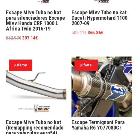
Escape Mivv Tubo no kat
Escape Mivv Tubo no kat
para silenciadores Escape
Ducati Hypermotard 1100
Mivv Honda CRF 1000 L
2007-09
Africa Twin 2016-19
El
El
509.41
€
365.86
€
El
El
552.97
€
397.14
€
precio
precio
precio
precio
original
actual
original
actual
era:
es:
era:
es:
509.41€.
365.86€.
¡Oferta!
¡Oferta!
552.97€.
397.14€.
Escape Mivv Tubo no kat
Escape Termignoni Para
(Remapping recomendado
Yamaha R6 Y077080Cr
para vehiculos euro54)