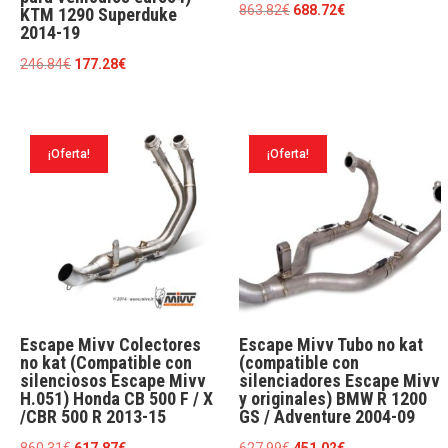
El
El
863.82
€
688.72
€
KTM 1290 Superduke
2014-19
precio
precio
original
actual
El
El
246.84
€
177.28
€
era:
es:
precio
precio
863.82€.
688.72€.
original
actual
era:
es:
¡Oferta!
¡Oferta!
246.84€.
177.28€.
Escape Mivv Colectores
Escape Mivv Tubo no kat
no kat (Compatible con
(compatible con
silenciosos Escape Mivv
silenciadores Escape Mivv
H.051) Honda CB 500 F / X
y originales) BMW R 1200
/CBR 500 R 2013-15
GS / Adventure 2004-09
El
El
El
El