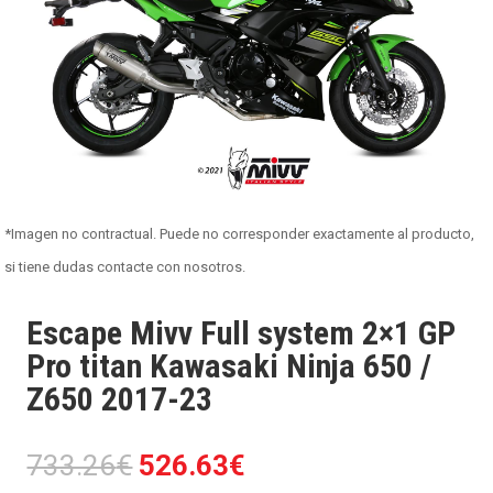
*Imagen no contractual. Puede no corresponder exactamente al producto,
si tiene dudas contacte con nosotros.
Escape Mivv Full system 2×1 GP
Pro titan Kawasaki Ninja 650 /
Z650 2017-23
El
El
733.26
€
526.63
€