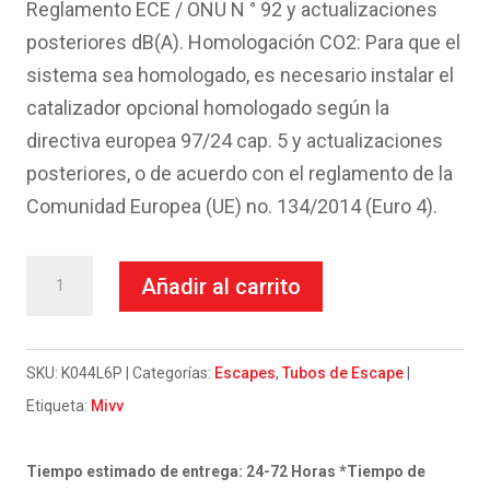
Reglamento ECE / ONU N ° 92 y actualizaciones
posteriores dB(A). Homologación CO2: Para que el
sistema sea homologado, es necesario instalar el
catalizador opcional homologado según la
directiva europea 97/24 cap. 5 y actualizaciones
posteriores, o de acuerdo con el reglamento de la
Comunidad Europea (UE) no. 134/2014 (Euro 4).
Escape
Añadir al carrito
Mivv
Full
system
SKU:
K044L6P
Categorías:
Escapes
,
Tubos de Escape
2x1
Etiqueta:
Mivv
GP
Pro
Tiempo estimado de entrega: 24-72 Horas *Tiempo de