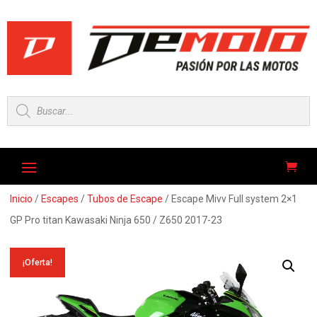
Búsqueda
de
productos
Inicio
/
Escapes
/
Tubos de Escape
/ Escape Mivv Full system 2×1
GP Pro titan Kawasaki Ninja 650 / Z650 2017-23
¡Oferta!