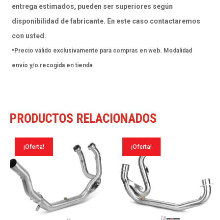
titan
entrega estimados, pueden ser superiores según
Kawasaki
disponibilidad de fabricante. En este caso contactaremos
Ninja
con usted.
650
*Precio válido exclusivamente para compras en web. Modalidad
/
envío y/o recogida en tienda.
Z650
2017-
23
PRODUCTOS RELACIONADOS
cantidad
¡Oferta!
¡Oferta!