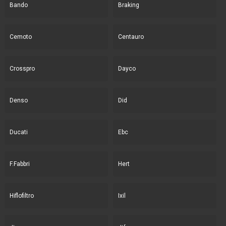
Bando
Braking
Cemoto
Centauro
Crosspro
Dayco
Denso
Did
Ducati
Ebc
F.Fabbri
Hert
Hiflofiltro
Ixil