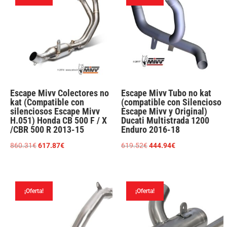
Escape Mivv Colectores no
Escape Mivv Tubo no kat
kat (Compatible con
(compatible con Silencioso
silenciosos Escape Mivv
Escape Mivv y Original)
H.051) Honda CB 500 F / X
Ducati Multistrada 1200
/CBR 500 R 2013-15
Enduro 2016-18
El
El
El
El
860.31
€
617.87
€
619.52
€
444.94
€
precio
precio
precio
precio
original
actual
original
actual
era:
es:
era:
es:
¡Oferta!
¡Oferta!
860.31€.
617.87€.
619.52€.
444.94€.