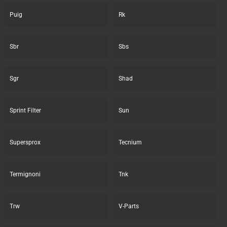
Puig
Rk
Sbr
Sbs
Sgr
Shad
Sprint Filter
Sun
Supersprox
Tecnium
Termignoni
Tnk
Trw
V-Parts