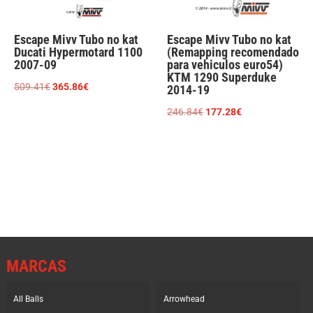
Escape Mivv Tubo no kat
Escape Mivv Tubo no kat
Ducati Hypermotard 1100
(Remapping recomendado
2007-09
para vehiculos euro54)
KTM 1290 Superduke
El
El
509.41
€
365.86
€
2014-19
precio
precio
El
El
246.84
€
177.28
€
original
actual
precio
precio
era:
es:
original
actual
509.41€.
365.86€.
era:
es:
246.84€.
177.28€.
MARCAS
All Balls
Arrowhead