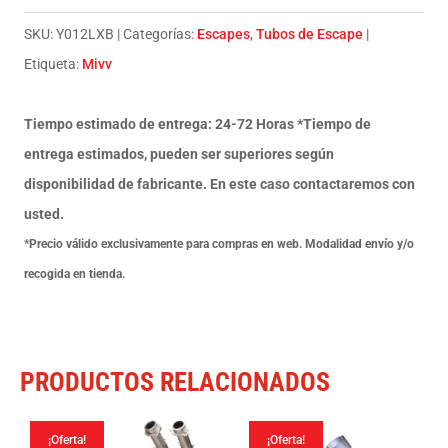
Slip-
On
SKU:
Y012LXB
Categorías:
Escapes
,
Tubos de Escape
GP
Etiqueta:
Mivv
black
Yamaha
Tiempo estimado de entrega: 24-72 Horas *Tiempo de
YZF
entrega estimados, pueden ser superiores según
1000
disponibilidad de fabricante. En este caso contactaremos con
R1
usted.
2002-
*Precio válido exclusivamente para compras en web. Modalidad envío y/o
03
recogida en tienda.
cantidad
PRODUCTOS RELACIONADOS
¡Oferta!
¡Oferta!