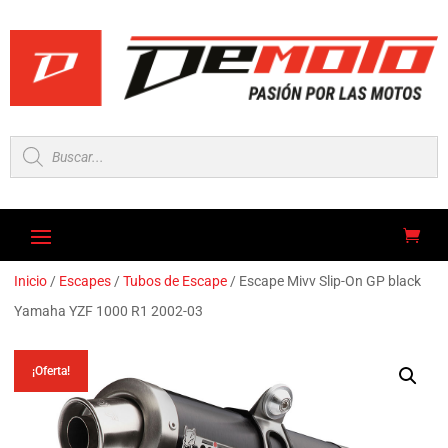
Búsqueda
de
productos
Inicio
/
Escapes
/
Tubos de Escape
/ Escape Mivv Slip-On GP black
Yamaha YZF 1000 R1 2002-03
¡Oferta!