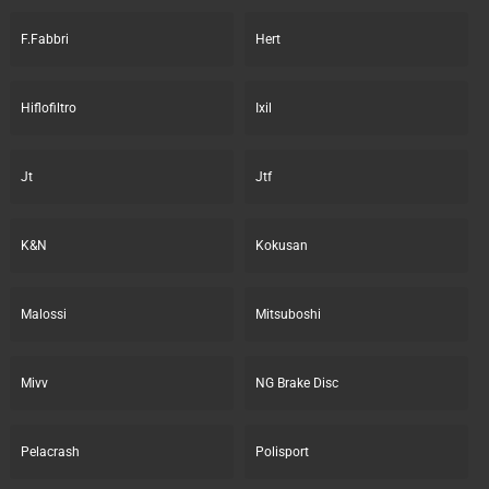
F.Fabbri
Hert
Hiflofiltro
Ixil
Jt
Jtf
K&N
Kokusan
Malossi
Mitsuboshi
Mivv
NG Brake Disc
Pelacrash
Polisport