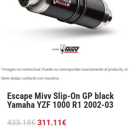
*Imagen no contractual. Puede no corresponder exactamente al producto, si
tiene dudas contacte con nosotros.
Escape Mivv Slip-On GP black
Yamaha YZF 1000 R1 2002-03
El
El
433.18
€
311.11
€
precio
precio