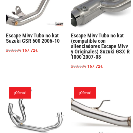
Escape Mivv Tubo no kat
Escape Mivv Tubo no kat
Suzuki GSR 600 2006-10
(compatible con
silenciadores Escape Mivv
El
El
233.53
€
167.72
€
y Originales) Suzuki GSX-R
1000 2007-08
precio
precio
original
actual
El
El
233.53
€
167.72
€
era:
es:
precio
precio
233.53€.
167.72€.
original
actual
era:
es:
¡Oferta!
¡Oferta!
233.53€.
167.72€.