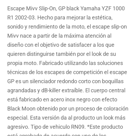
original
actual
Escape Mivv Slip-On, GP black Yamaha YZF 1000
era:
es:
R1 2002-03. Hecho para mejorar la estética,
433.18€.
311.11€.
sonido y rendimiento de la moto, el escape slip-on
Mivv nace a partir de la máxima atención al
diseño con el objetivo de satisfacer a los que
quieren distinguirse también por el look de su
propia moto. Fabricado utilizando las soluciones
técnicas de los escapes de competición el escape
GP es un silenciador redondo corto con boquillas
agrandadas y dB-killer extraíble. El cuerpo central
está fabricado en acero inox negro con efecto
Black Moon obtenido por un proceso de coloración
especial. Esta versión da al producto un look más
agresivo. Tipo de vehiculo RN09. *Este producto
está aprobado de acuerdo con uno de los