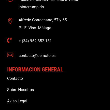
ininterrumpido
Alfredo Corrochano, 57 y 65

P.I. El Viso. Málaga.

+ (34) 952 352 181

contacto@demoto.es
INFORMACION GENERAL
Contacto
Sobre Nosotros
Aviso Legal