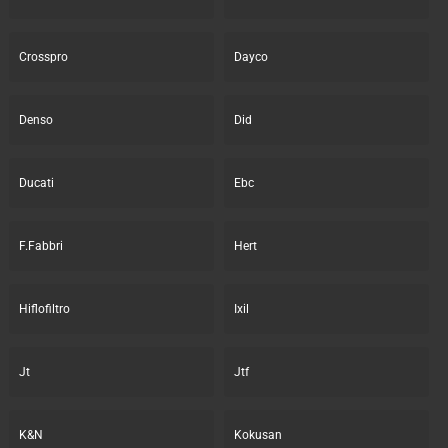
Crosspro
Dayco
Denso
Did
Ducati
Ebc
F.Fabbri
Hert
Hiflofiltro
Ixil
Jt
Jtf
K&N
Kokusan