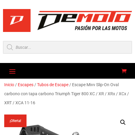
Búsqueda
de
productos
Inicio
/
Escapes
/
Tubos de Escape
/ Escape Mivv Slip-On Oval
carbono con tapa carbono Triumph Tiger 800 XC / XR / XRx / XCx /
XRT / XCA 11-16
¡Oferta!