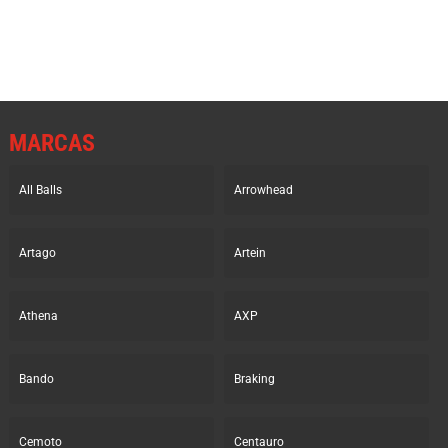
390.83€.
280.69€.
860.31€.
617.87€.
MARCAS
All Balls
Arrowhead
Artago
Artein
Athena
AXP
Bando
Braking
Cemoto
Centauro