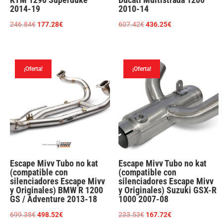
cantidad
2014-19
2010-14
El
El
El
El
246.84
€
177.28
€
607.42
€
436.25
€
precio
precio
precio
precio
original
actual
original
actual
era:
es:
era:
es:
¡Oferta!
¡Oferta!
246.84€.
177.28€.
607.42€.
436.25€.
Escape Mivv Tubo no kat
Escape Mivv Tubo no kat
(compatible con
(compatible con
silenciadores Escape Mivv
silenciadores Escape Mivv
y Originales) BMW R 1200
y Originales) Suzuki GSX-R
GS / Adventure 2013-18
1000 2007-08
El
El
El
El
699.38
€
498.52
€
233.53
€
167.72
€