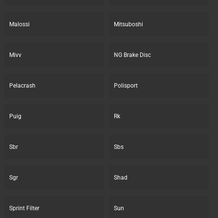
Malossi
Mitsuboshi
Mivv
NG Brake Disc
Pelacrash
Polisport
Puig
Rk
Sbr
Sbs
Sgr
Shad
Sprint Filter
Sun