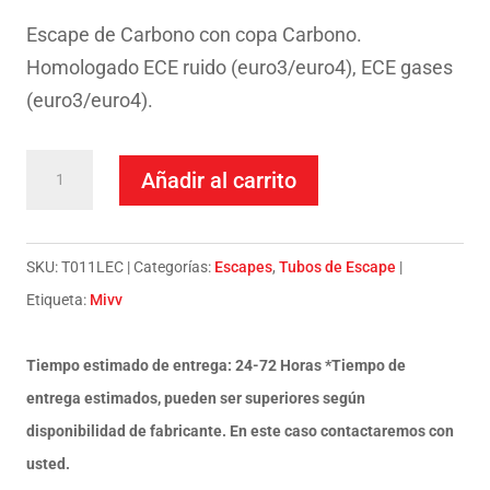
Escape de Carbono con copa Carbono.
Homologado ECE ruido (euro3/euro4), ECE gases
(euro3/euro4).
Escape
Añadir al carrito
Mivv
Slip-
On
SKU:
T011LEC
Categorías:
Escapes
,
Tubos de Escape
Oval
Etiqueta:
Mivv
carbono
con
Tiempo estimado de entrega: 24-72 Horas *Tiempo de
tapa
entrega estimados, pueden ser superiores según
carbono
disponibilidad de fabricante. En este caso contactaremos con
Triumph
usted.