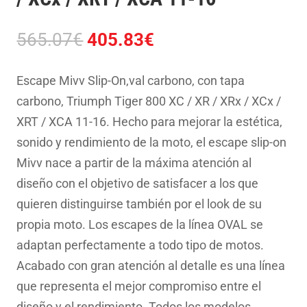
El
El
565.07
€
405.83
€
precio
precio
original
actual
Escape Mivv Slip-On,val carbono, con tapa
era:
es:
carbono, Triumph Tiger 800 XC / XR / XRx / XCx /
565.07€.
405.83€.
XRT / XCA 11-16. Hecho para mejorar la estética,
sonido y rendimiento de la moto, el escape slip-on
Mivv nace a partir de la máxima atención al
diseño con el objetivo de satisfacer a los que
quieren distinguirse también por el look de su
propia moto. Los escapes de la línea OVAL se
adaptan perfectamente a todo tipo de motos.
Acabado con gran atención al detalle es una línea
que representa el mejor compromiso entre el
diseño y el rendimiento. Todos los modelos