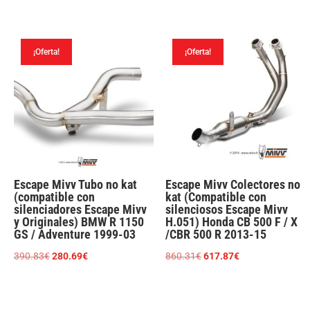
precio
precio
precio
precio
original
actual
original
actual
era:
es:
era:
es:
¡Oferta!
¡Oferta!
699.38€.
498.52€.
233.53€.
167.72€.
Escape Mivv Tubo no kat
Escape Mivv Colectores no
(compatible con
kat (Compatible con
silenciadores Escape Mivv
silenciosos Escape Mivv
y Originales) BMW R 1150
H.051) Honda CB 500 F / X
GS / Adventure 1999-03
/CBR 500 R 2013-15
El
El
El
El
390.83
€
280.69
€
860.31
€
617.87
€
precio
precio
precio
precio
original
actual
original
actual
era:
es:
era:
es: