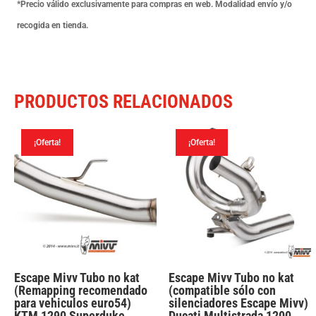
Tiger
*Precio válido exclusivamente para compras en web. Modalidad envío y/o
800
recogida en tienda.
XC
/
XR
PRODUCTOS RELACIONADOS
/
XRx
¡Oferta!
¡Oferta!
/
XCx
/
XRT
/
XCA
11-
Escape Mivv Tubo no kat
Escape Mivv Tubo no kat
(Remapping recomendado
(compatible sólo con
16
para vehiculos euro54)
silenciadores Escape Mivv)
KTM 1290 Superduke
Ducati Multistrada 1200