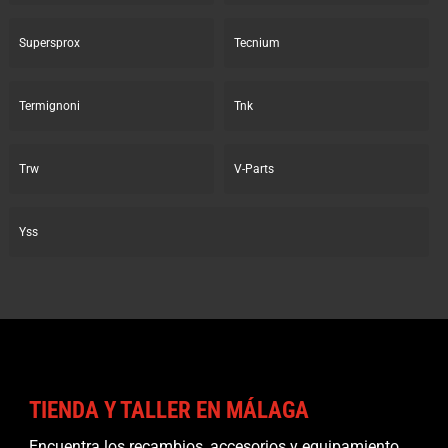
Supersprox
Tecnium
Termignoni
Tnk
Trw
V-Parts
Yss
TIENDA Y TALLER EN MÁLAGA
Encuentra los recambios, accesorios y equipamiento