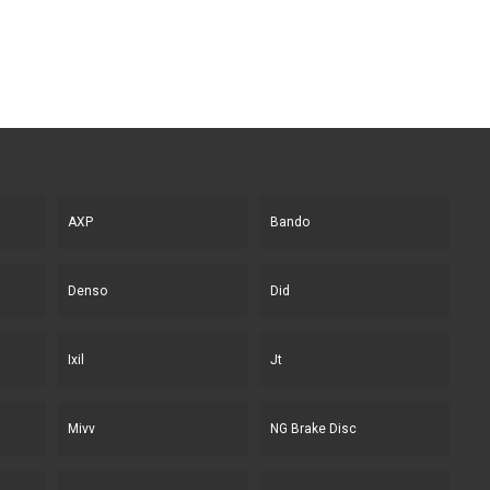
era:
es:
era:
es:
552.97€.
397.14€.
363.00€.
260.71€.
AXP
Bando
Denso
Did
Ixil
Jt
Mivv
NG Brake Disc