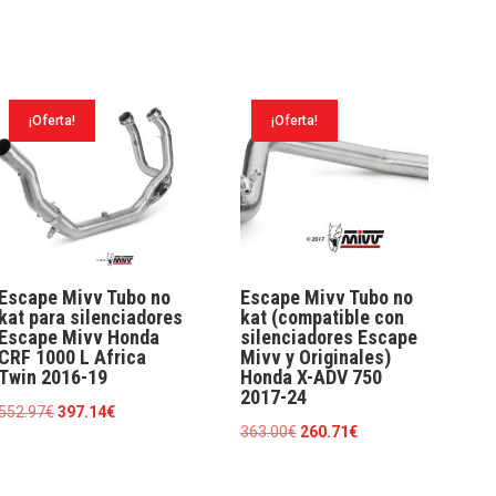
¡Oferta!
¡Oferta!
Escape Mivv Tubo no
Escape Mivv Tubo no
kat para silenciadores
kat (compatible con
Escape Mivv Honda
silenciadores Escape
CRF 1000 L Africa
Mivv y Originales)
Twin 2016-19
Honda X-ADV 750
2017-24
El
El
552.97
€
397.14
€
El
El
363.00
€
260.71
€
precio
precio
precio
precio
original
actual
original
actual