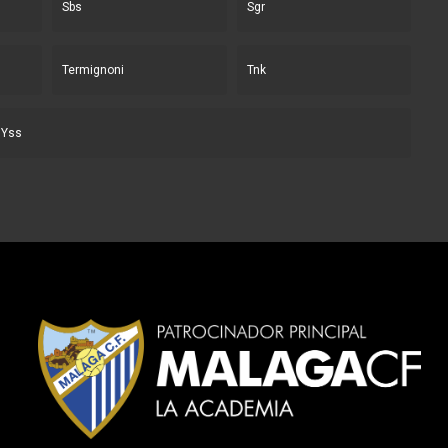
Sbs
Sgr
Termignoni
Tnk
Yss