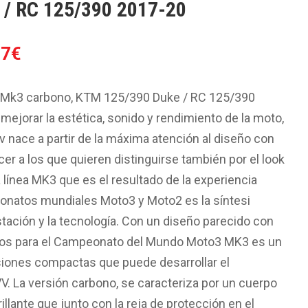
 / RC 125/390 2017-20
El
67
€
o
precio
al
actual
, Mk3 carbono, KTM 125/390 Duke / RC 125/390
es:
ejorar la estética, sonido y rendimiento de la moto,
5€.
247.67€.
v nace a partir de la máxima atención al diseño con
acer a los que quieren distinguirse también por el look
 línea MK3 que es el resultado de la experiencia
onatos mundiales Moto3 y Moto2 es la síntesi
stación y la tecnología. Con un diseño parecido con
dos para el Campeonato del Mundo Moto3 MK3 es un
iones compactas que puede desarrollar el
V. La versión carbono, se caracteriza por un cuerpo
illante que junto con la reja de protección en el