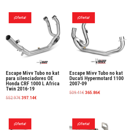
era:
es:
original
actual
342.43€.
245.93€.
era:
es:
¡Oferta!
¡Oferta!
607.42€.
436.25€.
Escape Mivv Tubo no kat
Escape Mivv Tubo no kat
para silenciadores OE
Ducati Hypermotard 1100
Honda CRF 1000 L Africa
2007-09
Twin 2016-19
El
El
509.41
€
365.86
€
El
El
552.97
€
397.14
€
precio
precio
precio
precio
original
actual
original
actual
era:
es:
era:
es:
509.41€.
365.86€.
¡Oferta!
¡Oferta!
552.97€.
397.14€.