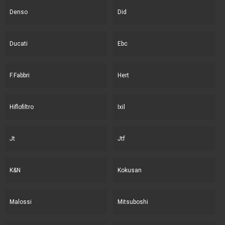
Denso
Did
Ducati
Ebc
F.Fabbri
Hert
Hiflofiltro
Ixil
Jt
Jtf
K&N
Kokusan
Malossi
Mitsuboshi