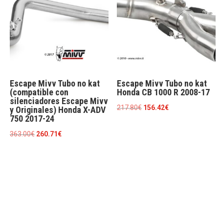
Escape Mivv Tubo no kat
Escape Mivv Tubo no kat
(compatible con
Honda CB 1000 R 2008-17
silenciadores Escape Mivv
El
El
217.80
€
156.42
€
y Originales) Honda X-ADV
750 2017-24
precio
precio
original
actual
El
El
363.00
€
260.71
€
era:
es:
precio
precio
217.80€.
156.42€.
original
actual
era:
es:
363.00€.
260.71€.