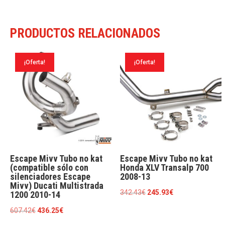
cantidad
PRODUCTOS RELACIONADOS
¡Oferta!
¡Oferta!
Escape Mivv Tubo no kat
Escape Mivv Tubo no kat
(compatible sólo con
Honda XLV Transalp 700
silenciadores Escape
2008-13
Mivv) Ducati Multistrada
El
El
342.43
€
245.93
€
1200 2010-14
precio
precio
El
El
607.42
€
436.25
€
original
actual
precio
precio