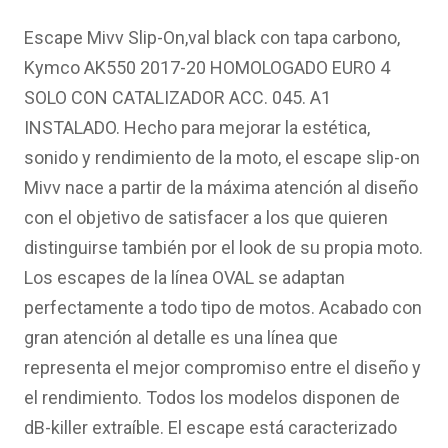
precio
precio
original
actual
Escape Mivv Slip-On,val black con tapa carbono,
era:
es:
Kymco AK550 2017-20 HOMOLOGADO EURO 4
504.57€.
362.38€.
SOLO CON CATALIZADOR ACC. 045. A1
INSTALADO. Hecho para mejorar la estética,
sonido y rendimiento de la moto, el escape slip-on
Mivv nace a partir de la máxima atención al diseño
con el objetivo de satisfacer a los que quieren
distinguirse también por el look de su propia moto.
Los escapes de la línea OVAL se adaptan
perfectamente a todo tipo de motos. Acabado con
gran atención al detalle es una línea que
representa el mejor compromiso entre el diseño y
el rendimiento. Todos los modelos disponen de
dB-killer extraíble. El escape está caracterizado