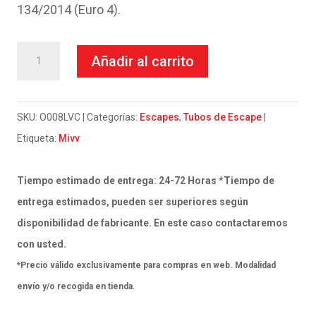
134/2014 (Euro 4).
Escape
Añadir al carrito
Mivv
Slip-
On
SKU:
O008LVC
Categorías:
Escapes
,
Tubos de Escape
Oval
Etiqueta:
Mivv
black
con
Tiempo estimado de entrega: 24-72 Horas *Tiempo de
tapa
entrega estimados, pueden ser superiores según
carbono
disponibilidad de fabricante. En este caso contactaremos
Kymco
con usted.
AK550
*Precio válido exclusivamente para compras en web. Modalidad
2017-
envío y/o recogida en tienda.
20