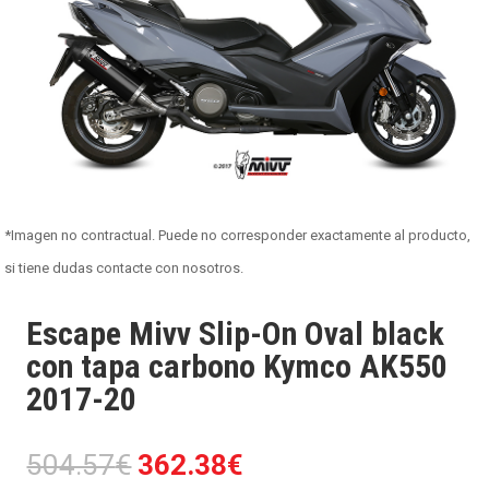
*Imagen no contractual. Puede no corresponder exactamente al producto,
si tiene dudas contacte con nosotros.
Escape Mivv Slip-On Oval black
con tapa carbono Kymco AK550
2017-20
El
El
504.57
€
362.38
€