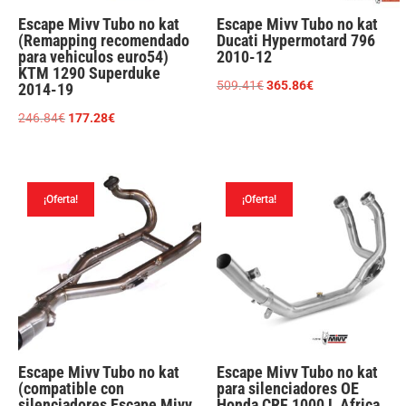
Escape Mivv Tubo no kat
Escape Mivv Tubo no kat
(Remapping recomendado
Ducati Hypermotard 796
para vehiculos euro54)
2010-12
KTM 1290 Superduke
El
El
509.41
€
365.86
€
2014-19
precio
precio
El
El
246.84
€
177.28
€
original
actual
precio
precio
era:
es:
original
actual
509.41€.
365.86€.
era:
es:
¡Oferta!
¡Oferta!
246.84€.
177.28€.
Escape Mivv Tubo no kat
Escape Mivv Tubo no kat
(compatible con
para silenciadores OE
silenciadores Escape Mivv
Honda CRF 1000 L Africa