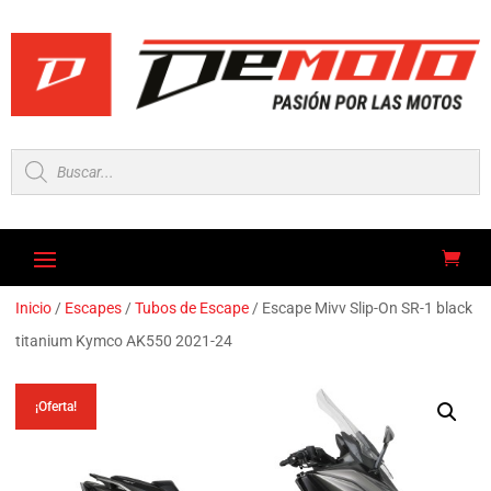
Búsqueda
de
productos
Inicio
/
Escapes
/
Tubos de Escape
/ Escape Mivv Slip-On SR-1 black
titanium Kymco AK550 2021-24
¡Oferta!