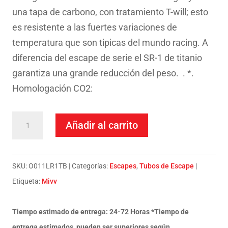
una tapa de carbono, con tratamiento T-will; esto
es resistente a las fuertes variaciones de
temperatura que son tipicas del mundo racing. A
diferencia del escape de serie el SR-1 de titanio
garantiza una grande reducción del peso. . *.
Homologación CO2:
Escape
Añadir al carrito
Mivv
Slip-
On
SKU:
O011LR1TB
Categorías:
Escapes
,
Tubos de Escape
SR-
Etiqueta:
Mivv
1
black
Tiempo estimado de entrega: 24-72 Horas *Tiempo de
titanium
entrega estimados, pueden ser superiores según