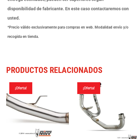
Kymco
disponibilidad de fabricante. En este caso contactaremos con
AK550
usted.
2021-
*Precio válido exclusivamente para compras en web. Modalidad envío y/o
24
recogida en tienda.
cantidad
PRODUCTOS RELACIONADOS
¡Oferta!
¡Oferta!