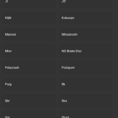
Jt
Jtf
K&N
Kokusan
Malossi
Mitsuboshi
Mivv
NG Brake Disc
Pelacrash
Polisport
Puig
Rk
Sbr
Sbs
Sgr
Shad