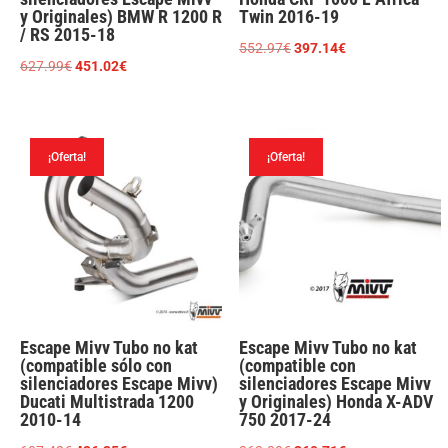
y Originales) BMW R 1200 R
Twin 2016-19
/ RS 2015-18
El
El
552.97
€
397.14
€
El
El
627.99
€
451.02
€
precio
precio
precio
precio
original
actual
original
actual
era:
es:
era:
es:
552.97€.
397.14€.
¡Oferta!
¡Oferta!
627.99€.
451.02€.
Escape Mivv Tubo no kat
Escape Mivv Tubo no kat
(compatible sólo con
(compatible con
silenciadores Escape Mivv)
silenciadores Escape Mivv
Ducati Multistrada 1200
y Originales) Honda X-ADV
2010-14
750 2017-24