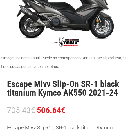
*Imagen no contractual. Puede no corresponder exactamente al producto, si
tiene dudas contacte con nosotros.
Escape Mivv Slip-On SR-1 black
titanium Kymco AK550 2021-24
El
El
705.43
€
506.64
€
precio
precio
original
actual
Escape Mivv Slip-On, SR-1 black titanio Kymco