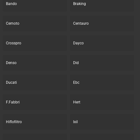
Bando
Braking
Cemoto
Centauro
Crosspro
Dayco
Denso
Did
Ducati
Ebc
F.Fabbri
Hert
Hiflofiltro
Ixil