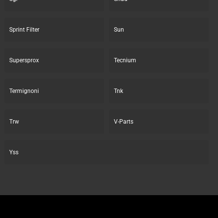
Sprint Filter
Sun
Supersprox
Tecnium
Termignoni
Tnk
Trw
V-Parts
Yss