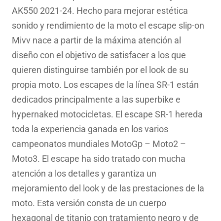
era:
es:
AK550 2021-24. Hecho para mejorar estética
705.43€.
506.64€.
sonido y rendimiento de la moto el escape slip-on
Mivv nace a partir de la máxima atención al
diseño con el objetivo de satisfacer a los que
quieren distinguirse también por el look de su
propia moto. Los escapes de la lí­nea SR-1 están
dedicados principalmente a las superbike e
hypernaked motocicletas. El escape SR-1 hereda
toda la experiencia ganada en los varios
campeonatos mundiales MotoGp – Moto2 –
Moto3. El escape ha sido tratado con mucha
atención a los detalles y garantiza un
mejoramiento del look y de las prestaciones de la
moto. Esta versión consta de un cuerpo
hexagonal de titanio con tratamiento negro y de