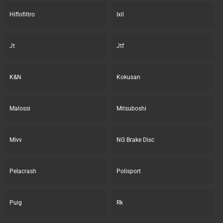
Hiflofiltro
Ixil
Jt
Jtf
K&N
Kokusan
Malossi
Mitsuboshi
Mivv
NG Brake Disc
Pelacrash
Polisport
Puig
Rk