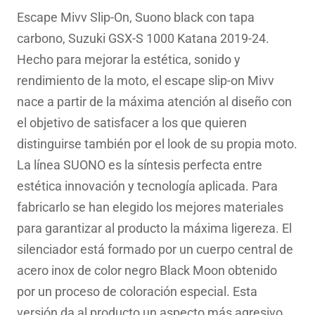
original
actual
Escape Mivv Slip-On, Suono black con tapa
era:
es:
carbono, Suzuki GSX-S 1000 Katana 2019-24.
680.02€.
488.39€.
Hecho para mejorar la estética, sonido y
rendimiento de la moto, el escape slip-on Mivv
nace a partir de la máxima atención al diseño con
el objetivo de satisfacer a los que quieren
distinguirse también por el look de su propia moto.
La línea SUONO es la síntesis perfecta entre
estética innovación y tecnología aplicada. Para
fabricarlo se han elegido los mejores materiales
para garantizar al producto la máxima ligereza. El
silenciador está formado por un cuerpo central de
acero inox de color negro Black Moon obtenido
por un proceso de coloración especial. Esta
versión da al producto un aspecto más agresivo.