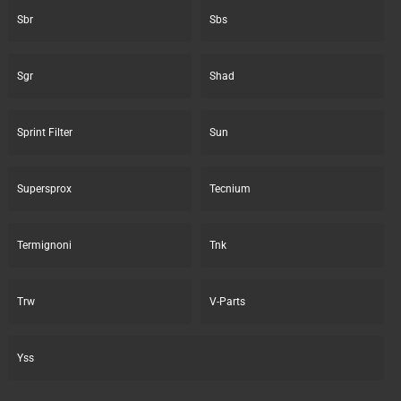
Sbr
Sbs
Sgr
Shad
Sprint Filter
Sun
Supersprox
Tecnium
Termignoni
Tnk
Trw
V-Parts
Yss