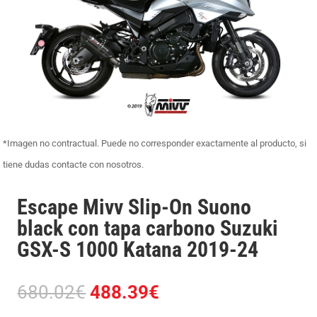
*Imagen no contractual. Puede no corresponder exactamente al producto, si
tiene dudas contacte con nosotros.
Escape Mivv Slip-On Suono
black con tapa carbono Suzuki
GSX-S 1000 Katana 2019-24
El
El
680.02
€
488.39
€
precio
precio