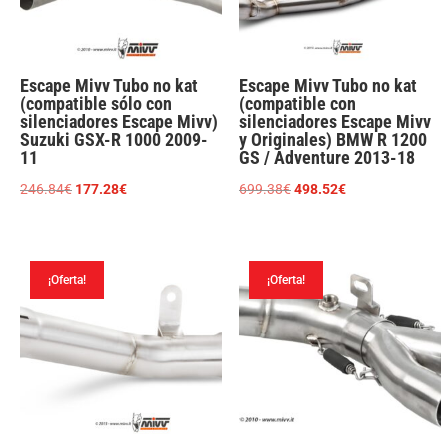
Escape Mivv Tubo no kat
Escape Mivv Tubo no kat
(compatible sólo con
(compatible con
silenciadores Escape Mivv)
silenciadores Escape Mivv
Suzuki GSX-R 1000 2009-
y Originales) BMW R 1200
11
GS / Adventure 2013-18
El
El
El
El
246.84
€
177.28
€
699.38
€
498.52
€
precio
precio
precio
precio
original
actual
original
actual
era:
es:
era:
es:
¡Oferta!
¡Oferta!
246.84€.
177.28€.
699.38€.
498.52€.