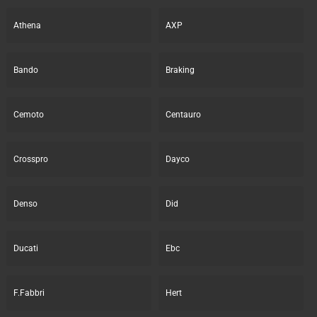
Athena
AXP
Bando
Braking
Cemoto
Centauro
Crosspro
Dayco
Denso
Did
Ducati
Ebc
F.Fabbri
Hert