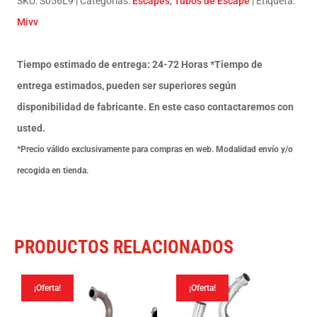
SKU:
S056L9
Categorías:
Escapes
,
Tubos de Escape
Etiqueta:
Suono
Mivv
black
con
Tiempo estimado de entrega: 24-72 Horas *Tiempo de
tapa
entrega estimados, pueden ser superiores según
carbono
disponibilidad de fabricante. En este caso contactaremos con
Suzuki
usted.
GSX-
*Precio válido exclusivamente para compras en web. Modalidad envío y/o
S
recogida en tienda.
1000
Katana
2019-
PRODUCTOS RELACIONADOS
24
cantidad
¡Oferta!
¡Oferta!