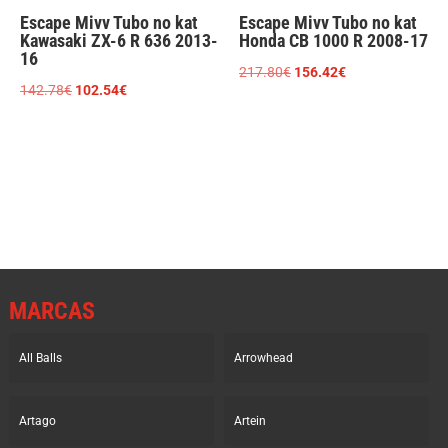
Escape Mivv Tubo no kat
Escape Mivv Tubo no kat
Kawasaki ZX-6 R 636 2013-
Honda CB 1000 R 2008-17
16
El
El
217.80
€
156.42
€
El
El
142.78
€
102.54
€
precio
precio
precio
precio
original
actual
original
actual
era:
es:
era:
es:
217.80€.
156.42€.
142.78€.
102.54€.
MARCAS
All Balls
Arrowhead
Artago
Artein