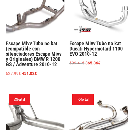
Escape Mivv Tubo no kat
Escape Mivv Tubo no kat
(compatible con
Ducati Hypermotard 1100
silenciadores Escape Mivv
EVO 2010-12
y Originales) BMW R 1200
El
El
509.41
€
365.86
€
GS / Adventure 2010-12
precio
precio
El
El
627.99
€
451.02
€
original
actual
precio
precio
era:
es:
original
actual
509.41€.
365.86€.
era:
es:
¡Oferta!
¡Oferta!
627.99€.
451.02€.