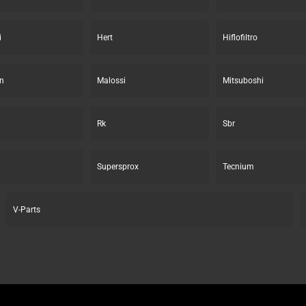
i
Hert
Hiflofiltro
n
Malossi
Mitsuboshi
Rk
Sbr
Supersprox
Tecnium
V-Parts