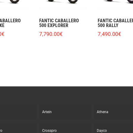
CABALLERO
FANTIC CABALLERO
FANTIC CABALLE
XE
500 EXPLORER
500 RALLY
0
€
7,790.00
€
7,490.00
€
Artein
Athena
ro
Crosspro
Dayco