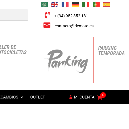

+ (34) 952 352 181

contacto@demoto.es
LLER DE
PARKING
TOCICLETAS
TEMPORADA
0
ECAMBIOS
OUTLET
MI CUENTA