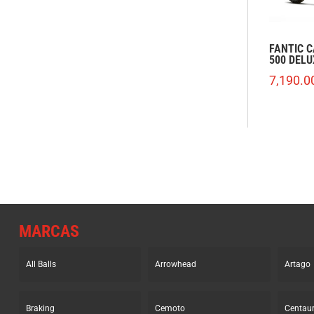
FANTIC 
500 DELU
7,190.0
MARCAS
All Balls
Arrowhead
Artago
Braking
Cemoto
Centau