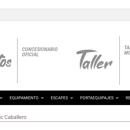
TA
CONCESIONARIO
MO
OFICIAL
EQUIPAMIENTO
ESCAPES
PORTAEQUIPAJES
R
ic Caballero