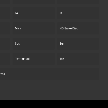
Ixil
Jt
Mivv
NG Brake Disc
Sbs
Sgr
Termignoni
Tnk
Yss