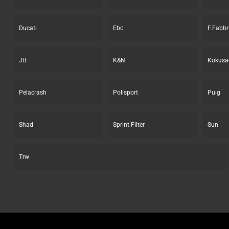
Ducati
Ebc
F.Fabbr
Jtf
K&N
Kokusa
Pelacrash
Polisport
Puig
Shad
Sprint Filter
Sun
Trw