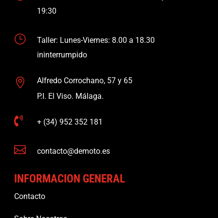
19:30
}
Taller: Lunes-Viernes: 8.00 a 18.30
ininterrumpido
Alfredo Corrochano, 57 y 65

P.I. El Viso. Málaga.

+ (34) 952 352 181

contacto@demoto.es
INFORMACION GENERAL
Contacto