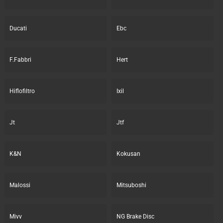
Ducati
Ebc
F.Fabbri
Hert
Hiflofiltro
Ixil
Jt
Jtf
K&N
Kokusan
Malossi
Mitsuboshi
Mivv
NG Brake Disc