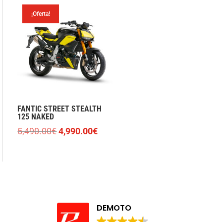
¡Oferta!
FANTIC STREET STEALTH
125 NAKED
El
El
5,490.00
€
4,990.00
€
precio
precio
original
actual
era:
es:
5,490.00€.
4,990.00€.
DEMOTO