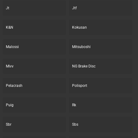
Jt
Jtf
K&N
Kokusan
Malossi
Mitsuboshi
Mivv
NG Brake Disc
Pelacrash
Polisport
Puig
Rk
Sbr
Sbs