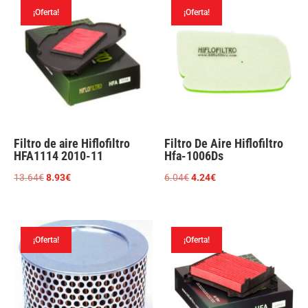
¡Oferta!
¡Oferta!
Filtro de aire Hiflofiltro
Filtro De Aire Hiflofiltro
HFA1114 2010-11
Hfa-1006Ds
El
El
El
El
13.64
€
8.93
€
6.04
€
4.24
€
precio
precio
precio
precio
original
actual
original
actual
era:
es:
era:
es:
¡Oferta!
¡Oferta!
13.64€.
8.93€.
6.04€.
4.24€.