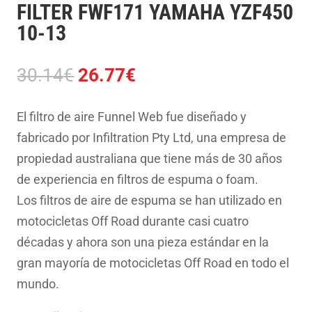
FILTER FWF171 YAMAHA YZF450
10-13
El
El
30.14
€
26.77
€
precio
precio
original
actual
El filtro de aire Funnel Web fue diseñado y
era:
es:
fabricado por Infiltration Pty Ltd, una empresa de
30.14€.
26.77€.
propiedad australiana que tiene más de 30 años
de experiencia en filtros de espuma o foam.
Los filtros de aire de espuma se han utilizado en
motocicletas Off Road durante casi cuatro
décadas y ahora son una pieza estándar en la
gran mayoría de motocicletas Off Road en todo el
mundo.