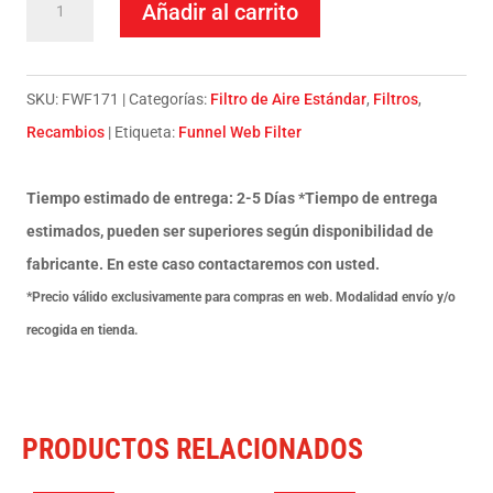
Añadir al carrito
DE
AIRE
FUNNEL
SKU:
FWF171
Categorías:
Filtro de Aire Estándar
,
Filtros
,
WEB
Recambios
Etiqueta:
Funnel Web Filter
FILTER
FWF171
Tiempo estimado de entrega: 2-5 Días *Tiempo de entrega
YAMAHA
estimados, pueden ser superiores según disponibilidad de
YZF450
fabricante. En este caso contactaremos con usted.
10-
*Precio válido exclusivamente para compras en web. Modalidad envío y/o
13
recogida en tienda.
cantidad
PRODUCTOS RELACIONADOS