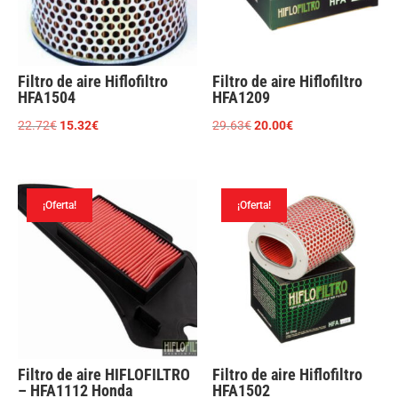
Filtro de aire Hiflofiltro
Filtro de aire Hiflofiltro
HFA1504
HFA1209
El
El
El
El
22.72
€
15.32
€
29.63
€
20.00
€
precio
precio
precio
precio
original
actual
original
actual
era:
es:
era:
es:
¡Oferta!
¡Oferta!
22.72€.
15.32€.
29.63€.
20.00€.
Filtro de aire HIFLOFILTRO
Filtro de aire Hiflofiltro
– HFA1112 Honda
HFA1502