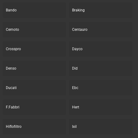
Bando
Braking
Cemoto
Centauro
Crosspro
Dayco
Denso
Did
Ducati
Ebc
F.Fabbri
Hert
Hiflofiltro
Ixil