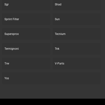
Sgr
Shad
Sprint Filter
Sun
Supersprox
Tecnium
Termignoni
Tnk
Trw
V-Parts
Yss