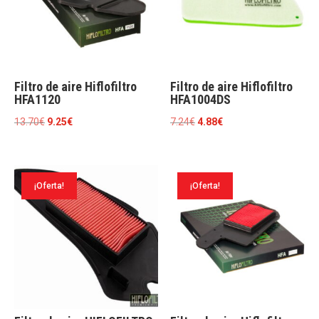
Filtro de aire Hiflofiltro
Filtro de aire Hiflofiltro
HFA1120
HFA1004DS
El
El
El
El
13.70
€
9.25
€
7.24
€
4.88
€
precio
precio
precio
precio
original
actual
original
actual
era:
es:
era:
es:
¡Oferta!
¡Oferta!
13.70€.
9.25€.
7.24€.
4.88€.