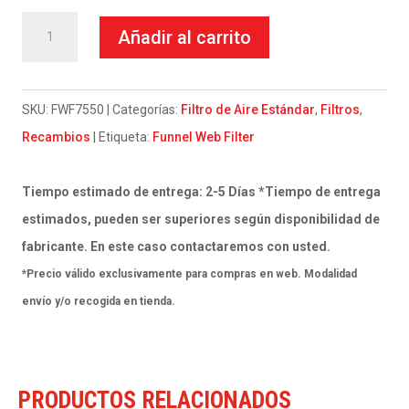
FILTRO
Añadir al carrito
DE
AIRE
FUNNEL
SKU:
FWF7550
Categorías:
Filtro de Aire Estándar
,
Filtros
,
WEB
Recambios
Etiqueta:
Funnel Web Filter
FILTER
FWF7550
Tiempo estimado de entrega: 2-5 Días *Tiempo de entrega
PRO
estimados, pueden ser superiores según disponibilidad de
SUZUKI
fabricante. En este caso contactaremos con usted.
RM
*Precio válido exclusivamente para compras en web. Modalidad
08
envío y/o recogida en tienda.
/
RMZ
250
PRODUCTOS RELACIONADOS
18