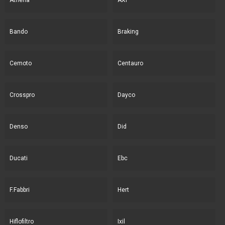
Bando
Braking
Cemoto
Centauro
Crosspro
Dayco
Denso
Did
Ducati
Ebc
F.Fabbri
Hert
Hiflofiltro
Ixil