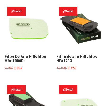
/
¡Oferta!
¡Oferta!
RMZ
450
17
cantidad
Filtro De Aire Hiflofiltro
Filtro de aire Hiflofiltro
Hfa-1006Ds
HFA1213
El
El
El
El
5.49
€
3.85
€
12.93
€
8.72
€
precio
precio
precio
precio
original
actual
original
actual
era:
es:
era:
es:
¡Oferta!
¡Oferta!
5.49€.
3.85€.
12.93€.
8.72€.