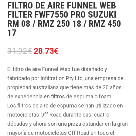
FILTRO DE AIRE FUNNEL WEB
FILTER FWF7550 PRO SUZUKI
RM 08 / RMZ 250 18 / RMZ 450
17
El
El
31.92
€
28.73
€
precio
precio
original
actual
El filtro de aire Funnel Web fue diseñado y
era:
es:
fabricado por Infiltration Pty Ltd, una empresa de
31.92€.
28.73€.
propiedad australiana que tiene más de 30 años
de experiencia en filtros de espuma o foam.
Los filtros de aire de espuma se han utilizado en
motocicletas Off Road durante casi cuatro
décadas y ahora son una pieza estándar en la gran
mayoría de motocicletas Off Road en todo el