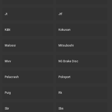
Jt
Jtf
K&N
Kokusan
Malossi
Mitsuboshi
Mivv
NG Brake Disc
Pelacrash
Polisport
Puig
Rk
Sbr
Sbs