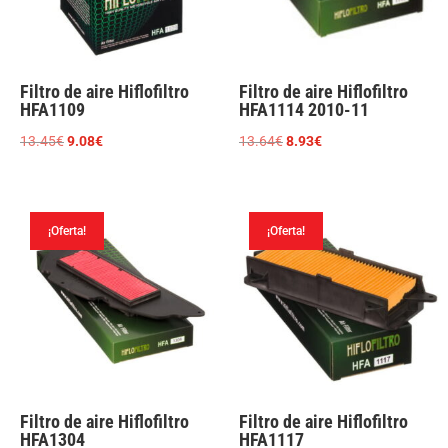
Filtro de aire Hiflofiltro
Filtro de aire Hiflofiltro
HFA1109
HFA1114 2010-11
El
El
El
El
13.45
€
9.08
€
13.64
€
8.93
€
precio
precio
precio
precio
original
actual
original
actual
era:
es:
era:
es:
¡Oferta!
¡Oferta!
13.45€.
9.08€.
13.64€.
8.93€.
Filtro de aire Hiflofiltro
Filtro de aire Hiflofiltro
HFA1304
HFA1117