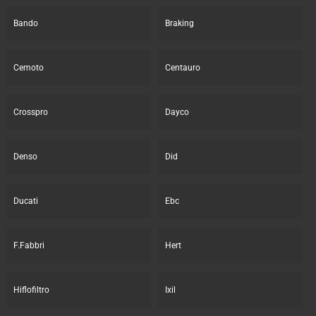
Bando
Braking
Cemoto
Centauro
Crosspro
Dayco
Denso
Did
Ducati
Ebc
F.Fabbri
Hert
Hiflofiltro
Ixil