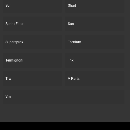
Sgr
Shad
Sprint Filter
Sun
Supersprox
Tecnium
Termignoni
Tnk
Trw
V-Parts
Yss