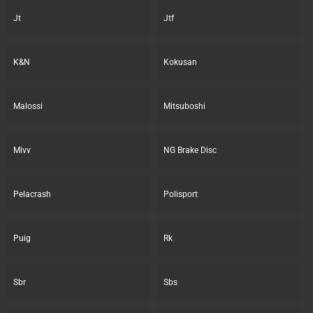
Jt
Jtf
K&N
Kokusan
Malossi
Mitsuboshi
Mivv
NG Brake Disc
Pelacrash
Polisport
Puig
Rk
Sbr
Sbs