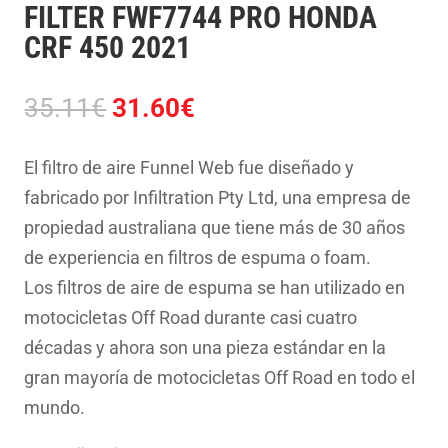
FILTER FWF7744 PRO HONDA
CRF 450 2021
El
El
35.11
€
31.60
€
precio
precio
original
actual
El filtro de aire Funnel Web fue diseñado y
era:
es:
fabricado por Infiltration Pty Ltd, una empresa de
35.11€.
31.60€.
propiedad australiana que tiene más de 30 años
de experiencia en filtros de espuma o foam.
Los filtros de aire de espuma se han utilizado en
motocicletas Off Road durante casi cuatro
décadas y ahora son una pieza estándar en la
gran mayoría de motocicletas Off Road en todo el
mundo.