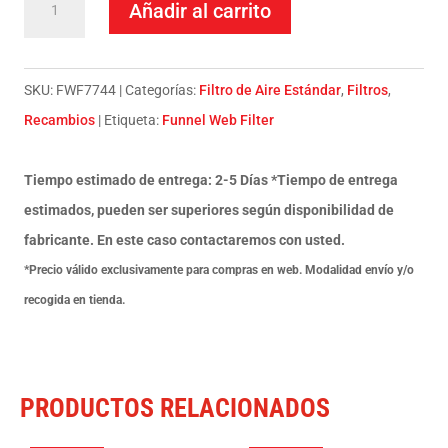
Añadir al carrito
DE
AIRE
FUNNEL
SKU:
FWF7744
Categorías:
Filtro de Aire Estándar
,
Filtros
,
WEB
Recambios
Etiqueta:
Funnel Web Filter
FILTER
FWF7744
Tiempo estimado de entrega: 2-5 Días *Tiempo de entrega
PRO
estimados, pueden ser superiores según disponibilidad de
HONDA
fabricante. En este caso contactaremos con usted.
CRF
*Precio válido exclusivamente para compras en web. Modalidad envío y/o
450
recogida en tienda.
2021
cantidad
PRODUCTOS RELACIONADOS