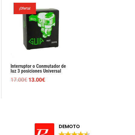
¡Oferta!
Interruptor o Conmutador de
luz 3 posiciones Universal
El
El
17.00
€
13.00
€
precio
precio
original
actual
era:
es:
17.00€.
13.00€.
DEMOTO