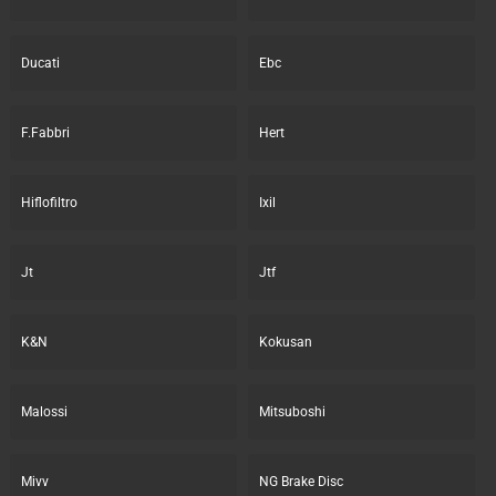
Ducati
Ebc
F.Fabbri
Hert
Hiflofiltro
Ixil
Jt
Jtf
K&N
Kokusan
Malossi
Mitsuboshi
Mivv
NG Brake Disc