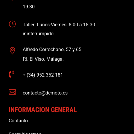
19:30
}
Taller: Lunes-Viernes: 8.00 a 18.30
ininterrumpido
Alfredo Corrochano, 57 y 65

P.I. El Viso. Málaga.

+ (34) 952 352 181

contacto@demoto.es
INFORMACION GENERAL
Contacto