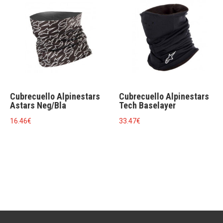
39.60€.
31.68€.
Cubrecuello Alpinestars
Cubrecuello Alpinestars
Astars Neg/Bla
Tech Baselayer
16.46
€
33.47
€