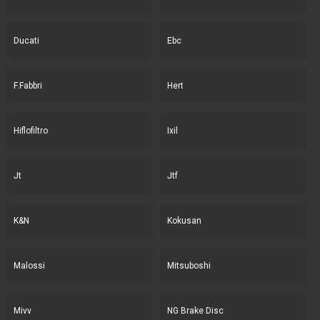
Ducati
Ebc
F.Fabbri
Hert
Hiflofiltro
Ixil
Jt
Jtf
K&N
Kokusan
Malossi
Mitsuboshi
Mivv
NG Brake Disc