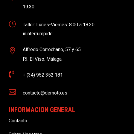
19:30
}
Taller: Lunes-Viernes: 8.00 a 18.30
ininterrumpido
Alfredo Corrochano, 57 y 65

P.I. El Viso. Málaga.

+ (34) 952 352 181

contacto@demoto.es
INFORMACION GENERAL
Contacto