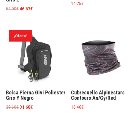
14.25
€
El
El
54.90
€
46.67
€
precio
precio
original
actual
era:
es:
¡Oferta!
54.90€.
46.67€.
Bolsa Pierna Givi Poliester
Cubrecuello Alpinestars
Gris Y Negro
Contours An/Gy/Red
El
El
39.60
€
31.68
€
16.46
€
precio
precio
original
actual
era:
es: