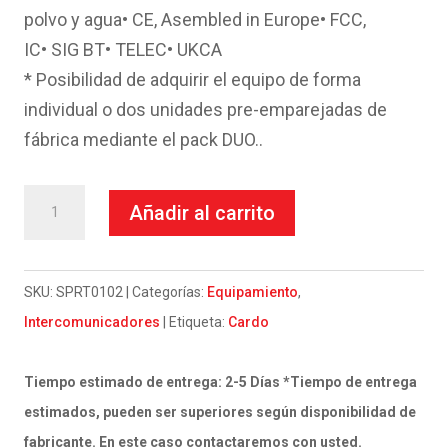
polvo y agua• CE, Asembled in Europe• FCC,
IC• SIG BT• TELEC• UKCA
* Posibilidad de adquirir el equipo de forma
individual o dos unidades pre-emparejadas de
fábrica mediante el pack DUO..
INTERCOMUNICADOR
Añadir al carrito
CARDO
SPIRIT
HD
SKU:
SPRT0102
Categorías:
Equipamiento
,
DUO
Intercomunicadores
Etiqueta:
Cardo
cantidad
Tiempo estimado de entrega: 2-5 Días *Tiempo de entrega
estimados, pueden ser superiores según disponibilidad de
fabricante. En este caso contactaremos con usted.