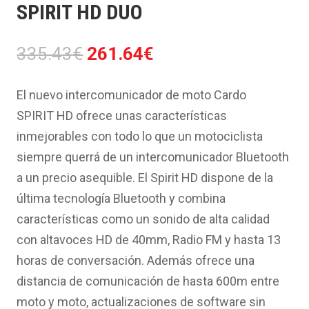
SPIRIT HD DUO
El
El
335.43
€
261.64
€
precio
precio
original
actual
El nuevo intercomunicador de moto Cardo
era:
es:
SPIRIT HD ofrece unas características
335.43€.
261.64€.
inmejorables con todo lo que un motociclista
siempre querrá de un intercomunicador Bluetooth
a un precio asequible. El Spirit HD dispone de la
última tecnología Bluetooth y combina
características como un sonido de alta calidad
con altavoces HD de 40mm, Radio FM y hasta 13
horas de conversación. Además ofrece una
distancia de comunicación de hasta 600m entre
moto y moto, actualizaciones de software sin